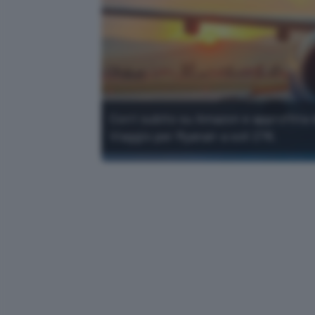
Corri subito su Amazon e approfitta 
Viaggio per Ryanair a soli 27€.