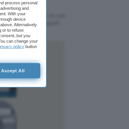
and process personal
 advertising and
ent. With your
fissarlo comodamente in caso
through device
mpie tasche
e scomparti
above. Alternatively
nato e sicuro.
 or to refuse
consent, but you
. You can change your
privacy policy
button
Accept All