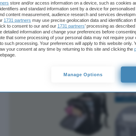
estremamente
resistente
e lavabile con facilità.
tners
store and/or access information on a device, such as cookies 
identifiers and standard information sent by a device for personalised
 and content measurement, audience research and services developm
La fibia posta sul lato della schiena permette di 
ur
1731 partners
may use precise geolocation data and identification 
avessi con te un trolley. Questo zaino dispone di
a
ick to consent to our and our
1731 partners
’ processing as described 
per mettere tutto quello che ti serve in modo ordi
detailed information and change your preferences before consenting
te that some processing of your personal data may not require your 
t to such processing. Your preferences will apply to this website only
aw your consent at any time by returning to this site and clicking the
webpage.
Manage Options