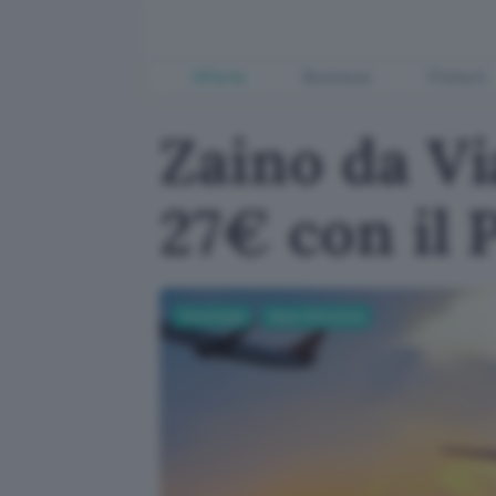
Offerte
Business
Fintech
Zaino da Vi
27€ con il
Tecnologia
Casa e Domotica