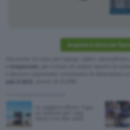
Acquista lo Zaino per Ryan
Hai anche un vano per laptop, tablet, smartphone
è
traspirante
, per evitare di sudare mentre lo ind
è davvero importante nonostante le dimensioni c
soli 27,92€
, invece di 33,99€.
TI POTREBBE INTERESSARE
Le migliori offerte Tapo
su Amazon per casa
smart con due soldi