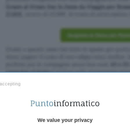
Grazie al Prime Day lo Zaino da Viaggio per Ryanai
27,92€
, invece di 33,99€. Si tratta di un’occasione 
Acquista lo Zaino per Ryan
Grazie a questo zaino hai tutto lo spazio per porta
dover pagare il costo di una valigia extra. Inoltre,
perfette per le compagnie aeree low cost:
40 x 20
consegna gratuita
è inclusa nella promozione grazie
Prime.
 accepting
Zaino da viaggio Ryanair in offe
Con lo
Zaino da Viaggio
per
Ryanair
puoi viaggiar
extra portando tutto quello che ti serve.
Oggi è in
We value your privacy
Prime Day
. Realizzato con un tessuto tecnico imp