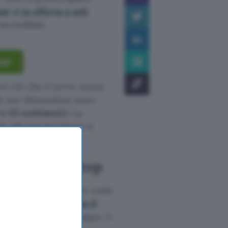
r è in offerta a soli
incredibile.
air
re ciò che ti serve senza
 le sue dimensioni sono
 x 25 centimetri
. La
 alla tua iscrizione a
rta a prezzo top
e senza dover pagare costi
 offerta speciale con il
ermeabile e antistrappo, è