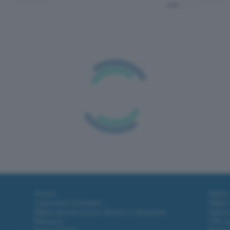
 offerte Tapo su
con due soldi