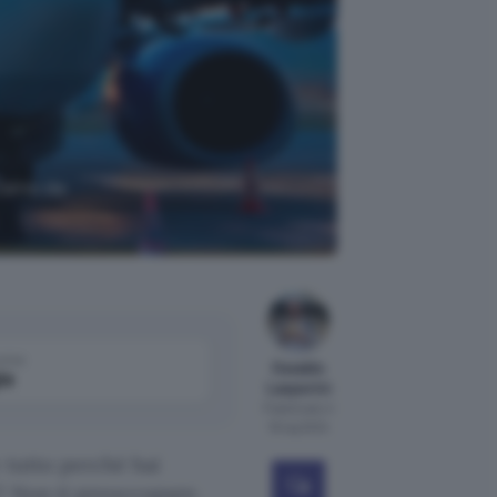
Zaino da
come
Osvaldo
le
Lasperini
Pubblicato il
16 lug 2024
e tutto perché hai
? Non ti preoccupare.