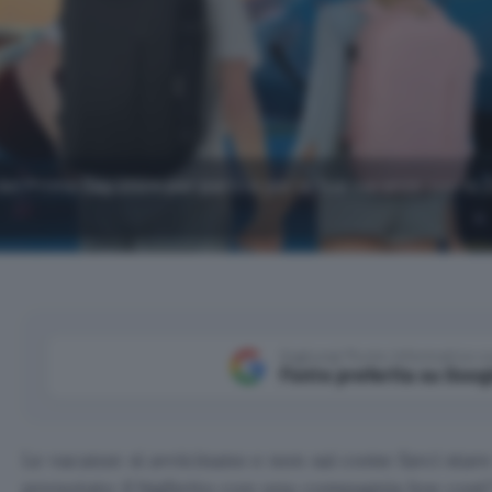
del Prime Day 2024 per partire per le tue vacanze con lo 
Aggiungi Punto Informatico 
Fonte preferita su Goog
Le vacanze si avvicinano e non sai come farci star
prenotato il biglietto con una compagnia low cost