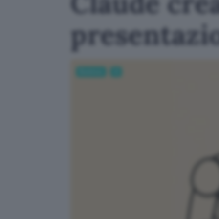
Claude crea
presentazi
Business
AI