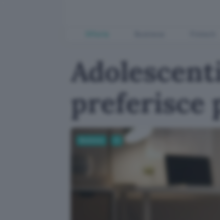
Offerte
Business
Fintech
Adolescenti
preferisce 
Business
AI