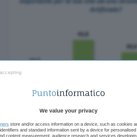
 accepting
We value your privacy
I dati sono dati, bisognerebbe analizzarli e prend
tners
store and/or access information on a device, such as cookies 
commettere l’errore di appiccicar loro un’etichett
identifiers and standard information sent by a device for personalised
essere definito preoccupante quel 20,8% che riti
 and content measurement, audience research and services developm