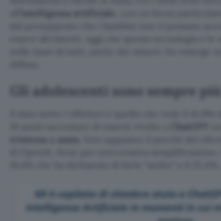
dell’Infanzia a rischio in Italia. Fra i molti temi toc
all’
intelligenza artificiale
, con un focus particolar
dal presupposto che i bambini non vi possano acc
essere altrimenti, oggi che questa tecnologia e le 
nelle mani di tutti, anche dei minori. Ne emerge u
diffuso.
Gli adolescenti sono sempre più 
Il dato sotto i riflettori è quello che vede il 41,8% de
19 anni) raccontare di essersi rivolto a
ChatGPT
ne
tristezza e ansia
. Non sappiamo il perché del rife
di OpenAI, forse per un’eccessiva semplificazione. L
16,4% che ha dichiarato di farlo
molto
e il 25,4%