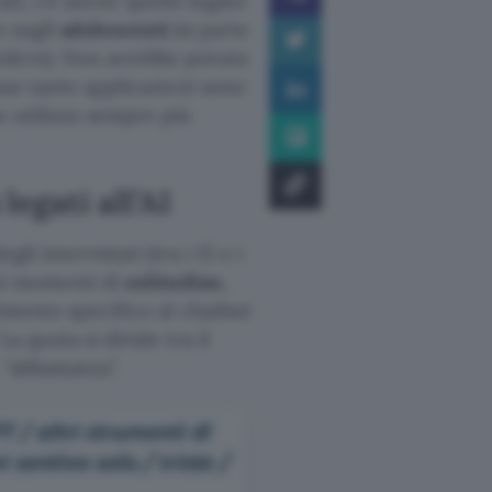
cati, c’è anche quello legato
e sugli
adolescenti
(si parte
edere). Non avrebbe potuto
sue tante applicazioni sono
n utilizzo sempre più
legati all’AI
gli intervistati (tra i 15 e i
i momenti di
solitudine,
rimento specifico al chatbot
a quota si divide tra il
,
abbastanza
.