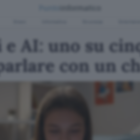
Green
Informatica
Sicurezza
Entertain
 e AI: uno su cin
parlare con un c