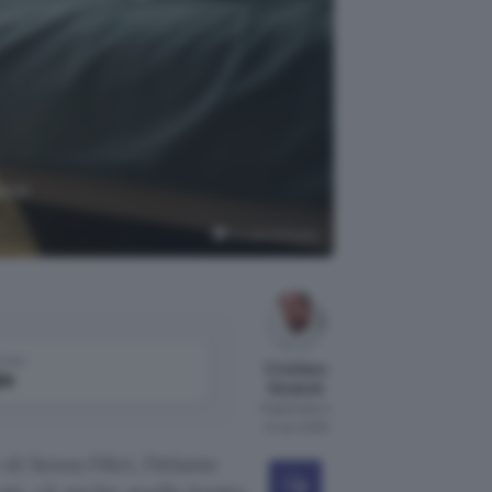
deve
Google AI Studio
come
Cristiano
le
Ghidotti
Pubblicato il
14 nov 2025
i Senza Filtri, l’Atlante