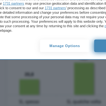
confrontarsi con un chatbot
rispetto a quanto avv
ur
1731 partners
may use precise geolocation data and identification 
ick to consent to our and our
1731 partners
’ processing as described 
dinamica che rischia di innescare distorsioni e
tra
detailed information and change your preferences before consenting
te that some processing of your personal data may not require your 
t to such processing. Your preferences will apply to this website only
aw your consent at any time by returning to this site and clicking the
webpage.
Manage Options