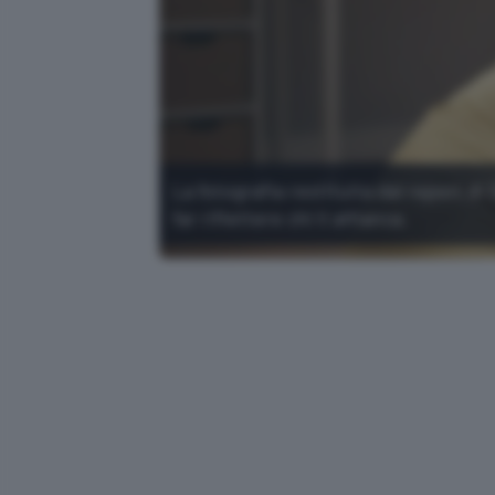
La fotografia restituita dal report di 
far riflettere chi li affianca.