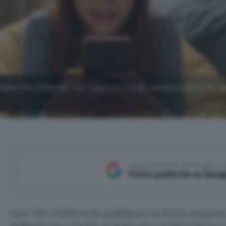
Save the Children, sul rapporto tra gli adolescenti e l'AI, 
Aggiungi Punto Informatico 
Fonte preferita su Goog
Save The Children ha pubblicato la nuova edizione d