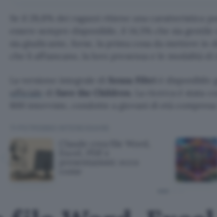
Se il 28,8% dei ragazzi ritiene una caratteristica posi
essere sempre disponibile, il 14,5% che sia gentile 
sia giudicante, forse, la prima cosa da mettere in 
che li affiancano, la loro presenza e le modalità di
La versione integrale di
Senza Filtri
è disponibile 
ufficiale
di
Save the Children
. La ricerca è stata 
800 interviste, condotte a giovani di età compresa tr
TI POTREBBE INTERESSARE
Claude crea file Word,
Excel, PDF e
presentazioni: ecco
come