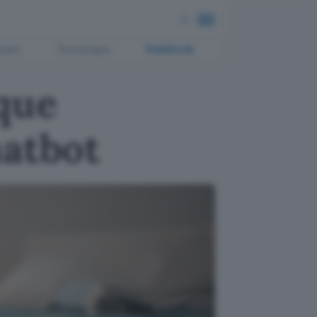
ment
Tecnologia
Pubblicità
que
hatbot