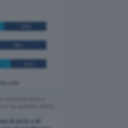
u questioni serie e
nvece
sì, qualche volta
).