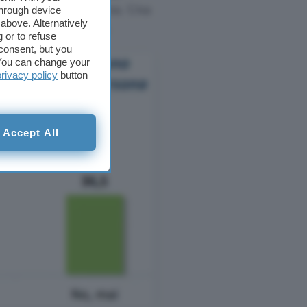
iene con una persona. Una
through device
above. Alternatively
giche conseguenze
.
 or to refuse
consent, but you
. You can change your
privacy policy
button
Accept All