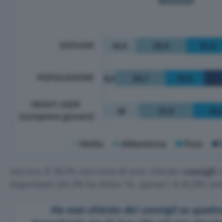
Ancora, il 58,1% racconta di aver chiesto
consigli
s
importanti (14,3% ha detto
sì, spesso
, il 43,8% i