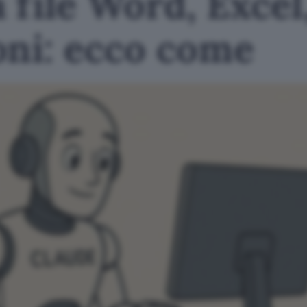
 file Word, Excel
oni: ecco come