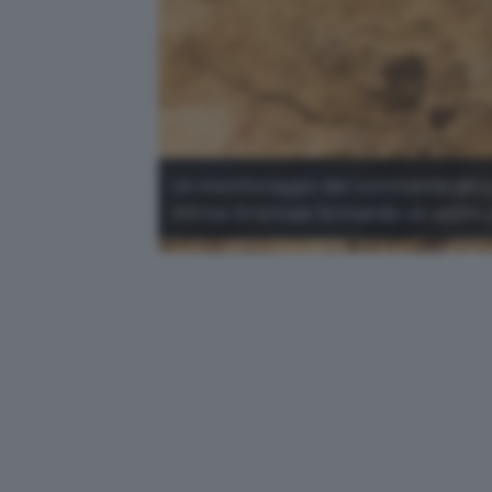
Un monitoraggio del continente afri
l'Africa Orientale formando un sesto