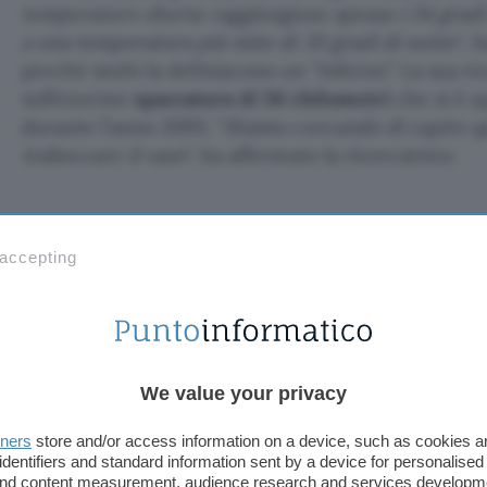
temperature diurne raggiungono spesso i 54 gradi 
a una temperatura più mite di 35 gradi di notte
“, 
perché molti la definiscono un “inferno”. La sua ri
sull’enorme
spaccatura di 56 chilometri
che si è a
durante l’anno 2005. “
Stiamo cercando di capire qu
traboccare il vaso
“, ha affermato la ricercatrice.
 accepting
Fonte:
NBC NEWS
TI POTREBBE INTERESSARE
Specie invasive zombie
nello Stretto di Hormuz
minacciano un bio-
We value your privacy
apocalisse
tners
store and/or access information on a device, such as cookies 
identifiers and standard information sent by a device for personalised
 and content measurement, audience research and services developm