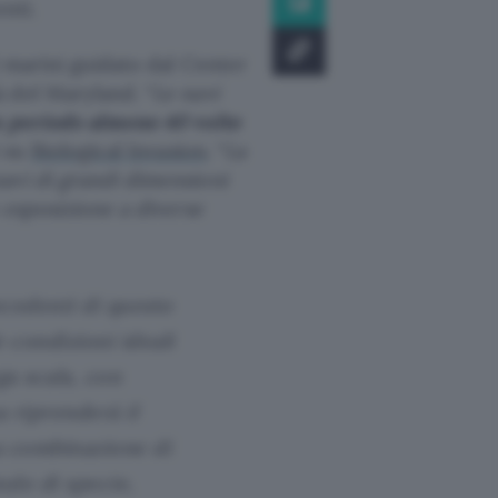
nti.
i marini guidato dal Center
 del Maryland. “
Le navi
 periodo almeno 40 volte
i su
Biological Invasion
. “
La
avi di grandi dimensioni
 esposizione a diverse
ecedenti di questo
e condizioni ideali
ga scala, con
 riprenderà il
a combinazione di
ulo di specie,