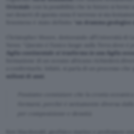
Orientale
con la possibilità che in futuro si formi
nei deserti di questa zona il terreno si sta lenta
fenomeno è stato definito “
un dramma geologico a
Christopher Moore, dottorando all’Università di L
News: “
Questo è l’unico luogo sulla Terra dove è p
faglia continentale si trasforma in una faglia ocea
formazione di un oceano africano richiederà divers
a confermarlo. Infatti, si parla di un processo che
milioni di
anni
.
Possiamo constatare che la crosta oceanica 
formarsi, perché è nettamente diversa dalla
per composizione e densità.
Ken Macdonald, geofisico marino e professore emer