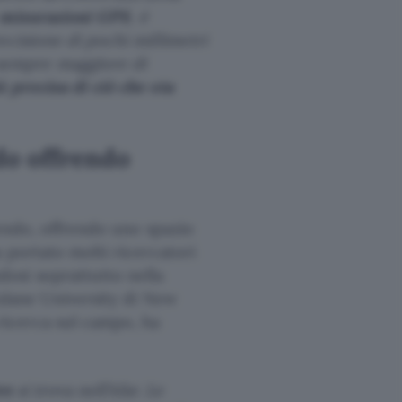
misurazioni GPS
, è
ecisione di pochi millimetri
sempre maggiore di
 precisa di ciò che sta
ndo offrendo
endo, offrendo uno spazio
a portato molti ricercatori
osi soprattutto nella
Tulane University di New
icerca sul campo, ha
re
si trova nell’Afar. Le