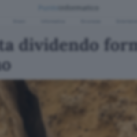
Green
Informatica
Sicurezza
Entertain
 sta dividendo fo
no