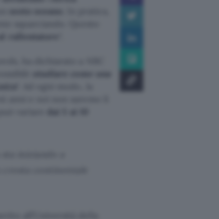
 un
sesto oceano
. In pratica,
mente squarciando. Questo
l rallentatore
“.
eeds, ha dichiarato a NBC
ossibile
studiare come una
nica
“. Ad ogni modo, la
i anni e noi non saremo lì
 può variare
dai 5 ai 10
sta iniziando a
 crosta continentale
ito all’Università della