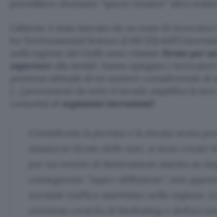
potrebbero diventare “specie invasive” ultra resiste
L’allarme è stato lanciato da un team di ricercator
for Environmental Science (UMCES) dell’Università
nella regione del Golfo sono rimaste
ferme per un
superiore
alla media
“, hanno spiegato i ricercator
presenza abituale di un numero considerevole di n
[…] provenienti da tutto il mondo amplifica la loro
comunità di
organismi incrostanti
“.
Considerata la portata e la durata senza pr
massiccio fermo delle navi, si sono create l
per un evento di bioinvasione marina su lar
conseguente “super-diffusione”, non appena
normale traffico marittimo nella regione. L
un’estesa crescita di biofouling e dell’accum