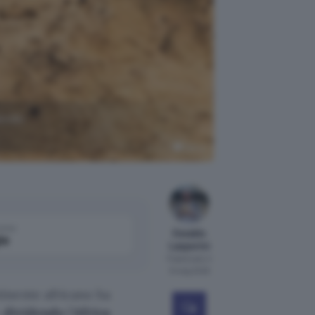
dendo
Canva
come
Osvaldo
le
Lasperini
Pubblicato il
9 mag 2026
inente africano ha
e
dividendo
l’
Africa