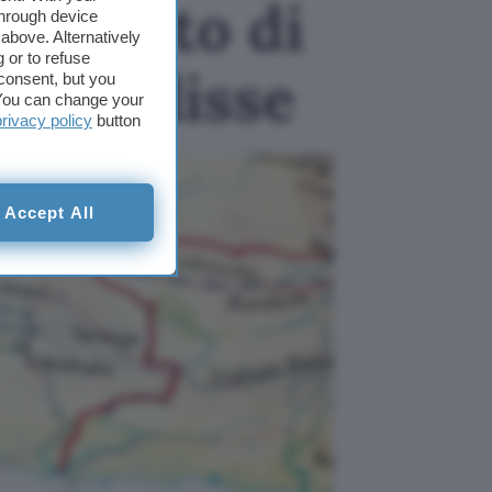
 Stretto di
through device
above. Alternatively
 or to refuse
apocalisse
consent, but you
. You can change your
privacy policy
button
Accept All