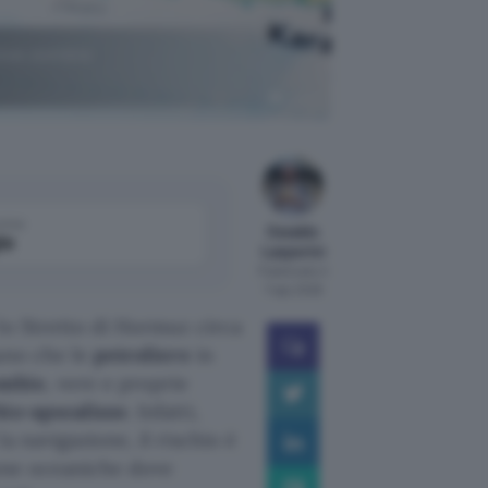
sive zombie
Canva
come
Osvaldo
le
Lasperini
Pubblicato il
7 ago 2026
lo Stretto di Hormuz circa
mano che le
petroliere
in
ombie
, vere e proprie
bio-apocalisse
. Infatti,
a navigazione, il rischio è
ione oceaniche dove