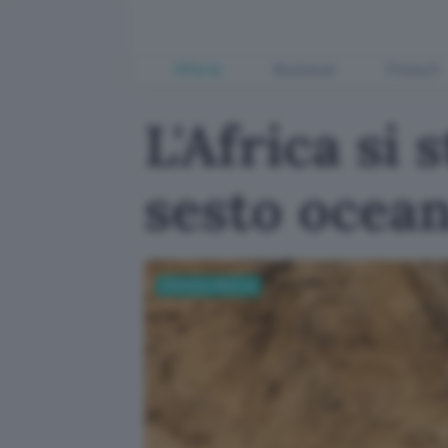
Offerte
Business
Fintech
L'Africa si
sesto ocea
Scienza e Ricerca