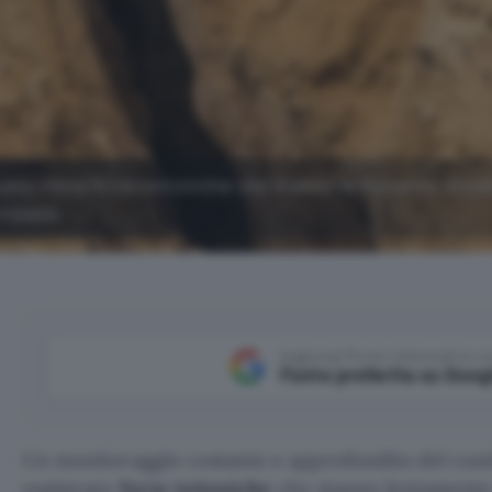
cano rileva forze tettoniche che stanno lentamente divi
 oceano.
Aggiungi Punto Informatico 
Fonte preferita su Goog
Un monitoraggio costante e approfondito del cont
registrato
forze tettoniche
che stanno lentament