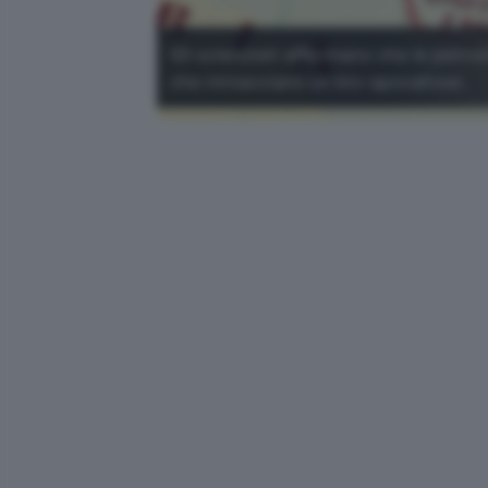
Gli scienziati affermano che le petr
che minacciano un bio-apocalisse.