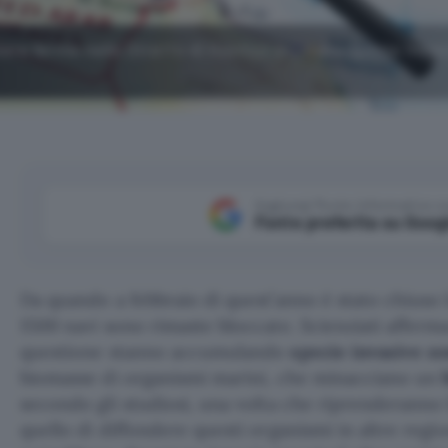
oliere ferme nello Stretto di Hormuz ospitano specie inva
Aggiungi Punto Informatico 
Fonte preferita su Goog
Da quando a febbraio di quest’anno è stato chiuso 
1500 navi sono rimaste bloccate. Scienziati affer
questione stanno accumulando
specie invasive z
biomasse di organismi marini, che minacciano un
secondo gli studiosi, una volta che riprenderanno l
quello di diffondere questi organismi in altre reg