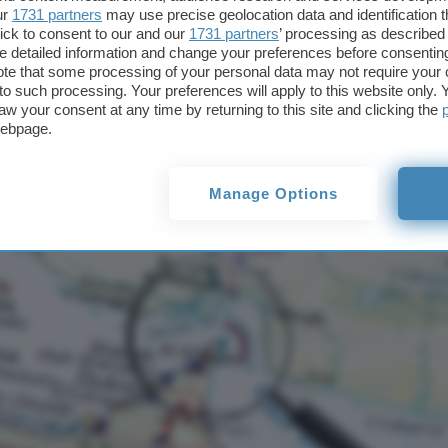
sive zombie nello
ur
1731 partners
may use precise geolocation data and identification 
ick to consent to our and our
1731 partners
’ processing as described 
detailed information and change your preferences before consenting
acciano un bio-
te that some processing of your personal data may not require your 
t to such processing. Your preferences will apply to this website only
aw your consent at any time by returning to this site and clicking the
webpage.
Manage Options