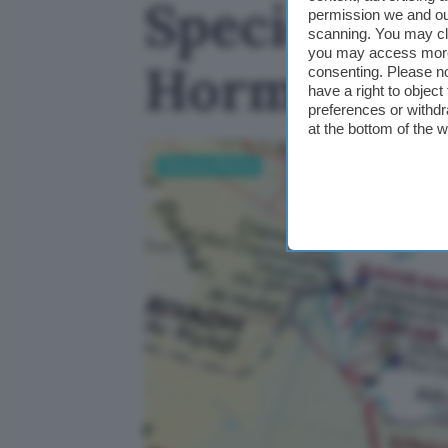
Specie inva
permission we and o
scanning. You may cl
you may access more 
Hormuz min
consenting. Please no
have a right to objec
preferences or withdr
at the bottom of the 
Scienza e Ricerca