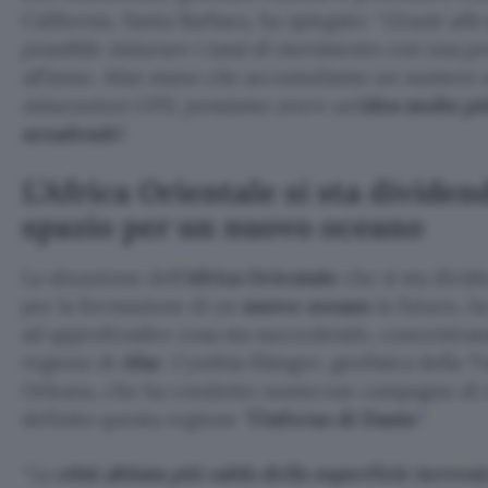
California, Santa Barbara, ha spiegato: “
Grazie alle
possibile misurare i tassi di movimento con una pr
all’anno. Man mano che accumuliamo un numero 
misurazioni GPS, possiamo avere un’
idea molto più
accadendo
“.
L’Africa Orientale si sta divide
spazio per un nuovo oceano
La situazione dell’
Africa Orientale
che si sta divid
per la formazione di un
nuovo oceano
in futuro, h
ad approfondire cosa sta succedendo, concentrand
regione di
Afar
. Cynthia Ebinger, geofisica della 
Orleans, che ha condotto numerose campagne di r
definito questa regione “
l’inferno di Dante
“.
“
La
città abitata più calda della superficie terrest