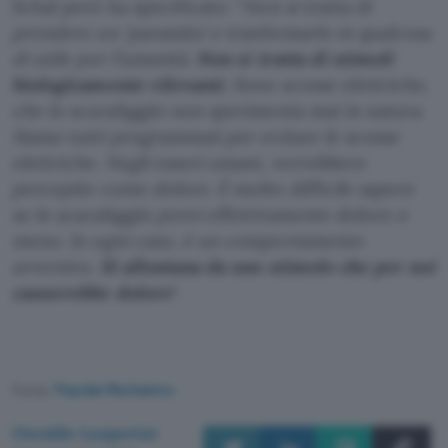
Schal però ha specificato: “
Non si tratta di
prendere un ‘parassita’ e trasformarlo in qualcosa
di utile per l’umanità.
Non si tratta di stimoli
biologicamente rilevanti
. Sono scosse elettriche,
che lo scarafaggio non sperimenta mai in natura.
Siamo tutti programmati per evitare le scosse
elettriche. Negli esseri umani, verrebbero
percepite come dolore. È molto difficile sapere
se lo scarafaggio provi effettivamente dolore o
meno. In ogni caso, è un comportamento
avversivo.
Si allontana da uno stimolo che per noi
causerebbe dolore
“.
Fonte:
Popular Mechanics
Osvaldo Lasperini