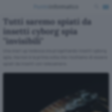
Tutti saremo spiati da
insetti cyborg spia
"invisibili"
Una start up tedesca sta progettando insetti cyborg
spia, ma non è la prima volta che rischiamo di essere
spiati da insetti con telecamere.