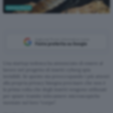
Scienza e Ricerca
Canva
Aggiungi Punto Informatico come
Fonte preferita su Google
Una startup tedesca ha annunciato di essere al
lavoro nel progetto di insetti cyborg spia
invisibili. Se questo sta preoccupando i più attenti
alla propria privacy bisogna precisare che non è
la prima volta che degli insetti vengono utilizzati
per spiare tramite telecamere microscopiche
montate sul loro “corpo”.