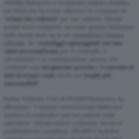
SWARM Biotactics è un’azienda tedesca fondata
nel 2024 che ha come obiettivo la creazione di
“
sciami bio-robotici
” per uso militare. Questi
sciami sono composti, secondo quanto dichiarato
dalla stessa start up in un
comunicato stampa
ufficiale
, da “
scarafaggi equipaggiati con uno
zaino personalizzato
per il controllo, il
rilevamento e la comunicazione sicura, che
consente una
navigazione precisa
e la
raccolta di
dati in tempo reale
anche nei
luoghi più
inaccessibili
“.
Stefan Wilhelm, CEO di SWARM Biotactics, ha
affermato: “
I sistemi convenzionali falliscono
laddove il controllo è più necessario: zone
interdette, infrastrutture collassate, territori
politicamente complessi. SWARM è la prima