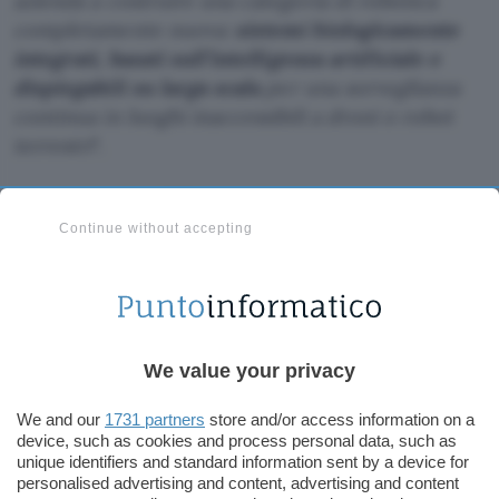
azienda a costruire una categoria di robotica
completamente nuova:
sistemi biologicamente
integrati, basati sull’intelligenza artificiale e
dispiegabili su larga scala
per una sorveglianza
continua in luoghi inaccessibili a droni o robot
terrestri
“.
Moritz Strube, CTO e co-fondatore, in merito
agli
insetti cyborg spia
, ha aggiunto: “
La nostra
Continue without accepting
missione è costruire una
piattaforma di
intelligence scalabile
e a duplice uso,
in grado di
adattarsi a qualsiasi terreno, minaccia o
missione
“.
We value your privacy
Insetti cyborg spia: perché gli
We and our
1731 partners
store and/or access information on a
scarafaggi del Madagascar
device, such as cookies and process personal data, such as
unique identifiers and standard information sent by a device for
personalised advertising and content, advertising and content
Coby Schal, entomologo ed esperto di scarafaggi