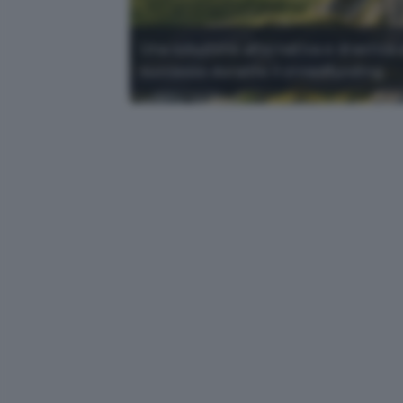
Una soluzione alternativa e drastica 
successo durante il crowdfunding.