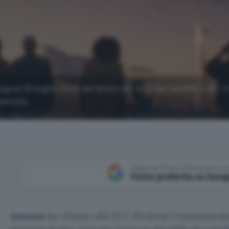
 al 30 luglio 2028 del lancio del 50% dei satelliti Leo, i
pettata.
Aggiungi Punto Informatico 
Fonte preferita su Goog
Amazon
ha chiesto alla FCC (Federal Communicat