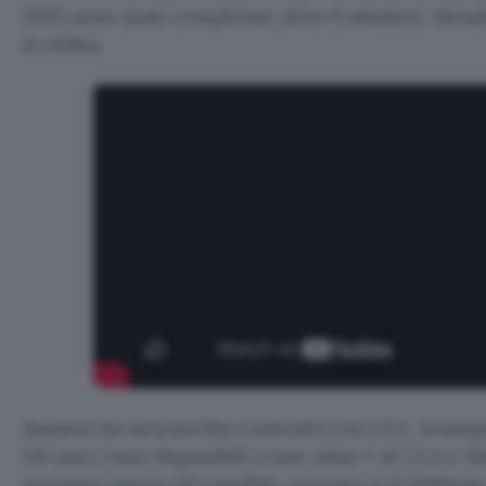
2025 sono state completate altre 6 missioni. Attual
in orbita.
Amazon ha sottoscritto contratti con ULA, Ariansp
Gli unici razzi disponibili erano Atlas V di ULA e F
prossimo
lancio
(32 satelliti), previsto il 12 febbrai