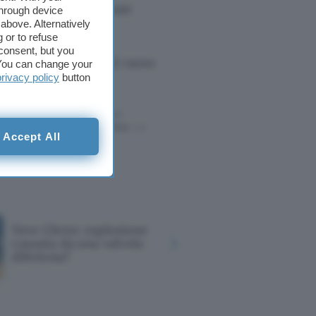
pazio, ma gli scienziati
through device
above. Alternatively
ati.
 or to refuse
consent, but you
o
altri 10 lanci con il razzo
. You can change your
privacy policy
button
ffettuati tramite tali link
l rispetto del
codice etico
. Le
Accept All
cazione.
New Glenn: esplosione
Via libera
causata da una valvola
vaccino m
difettosa?
Moderna