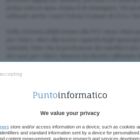
prima volta il razzo Ariane 6 di Arianspace. Nei p
utilizzati anche i razzi Vulcan Centaur di ULA e N
Nella richiesta (
PDF
) inviata alla FCC viene citata 
per i lanci, oltre alla scarsa capacità degli spaziopo
aziende). Dato che la produzione dei satelliti è più 
dei razzi per i lanci, Amazon ha dovuto rallentare
potrà rispettare la scadenza di luglio 2026 (al mas
700 satelliti).
 accepting
Teoricamente, l’azienda di Seattle rischia sanzioni 
Tuttavia, come specificato nella richiesta, la FCC 
proroghe in passato. A fine novembre 2025 è stat
permette di raggiungere una velocità fino a 1 Gbp
We value your privacy
tners
store and/or access information on a device, such as cookies 
Quasi contemporaneamente, SpaceX ha presentato 
identifiers and standard information sent by a device for personalised
il lancio di
un milione di satelliti data center
. Div
 and content measurement, audience research and services developm