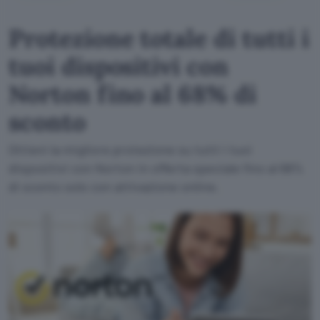
Protezione totale di tutti i
tuoi dispositivi con
Norton fino al 68% di
sconto
Ottieni la migliore protezione su tutti i tuoi
dispositivi con Norton in offerta speciale fino al 68%
di sconto solo con attivazione online.