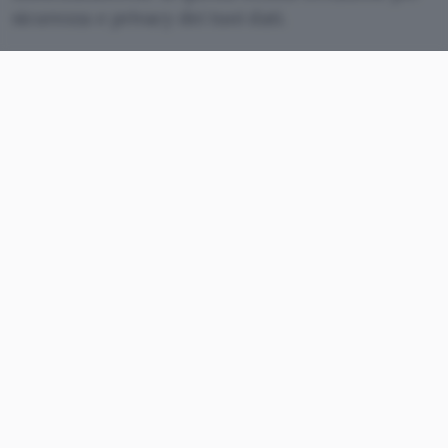
sicurezza e privacy dei tuoi dati.
Scegli Norton
La scelta più apprezzata è
Norton 360 Deluxe
che
include anche la VPN illimitata per navigare in
totale anonimato e aggirare qualsiasi blocco dei
contenuti online. In offerta speciale al 68% di
sconto, questa soluzione integra la
migliore
protezione
in assoluto che Norton può dare in
rapporto al
miglior prezzo
per te che cerchi
anche la convenienza. La licenza di 1 anno o 2
anni include:
5 PC, Mac, tablet o telefoni
Protezione anti-truffa