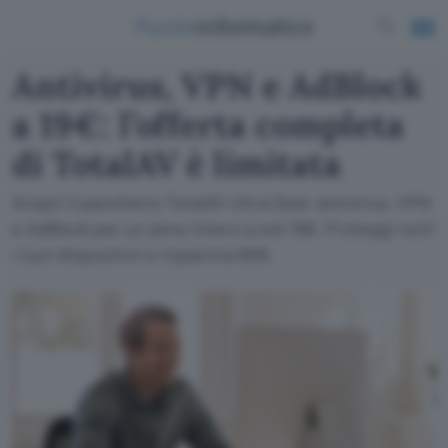
Antivirus, VPN e AdBlock
a 19€: l’offerta completa
di TotalAV è limitata
Scopri il pacchetto TotalAV Ultra Deal: antivirus, VPN
e AdBlock per un anno intero a soli 19€. Proteggi tutti
i tuoi dispositivi e risparmia 80€.