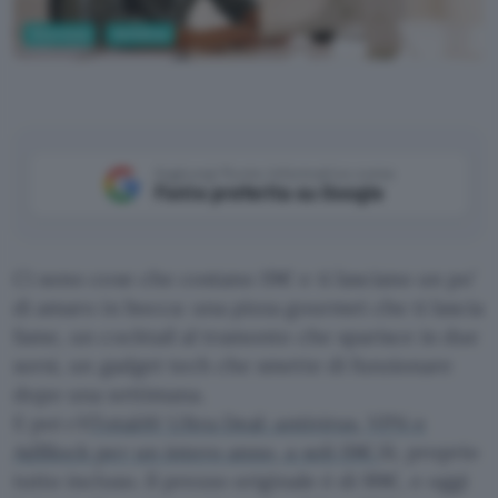
Sicurezza
Antivirus
Aggiungi Punto Informatico come
Fonte preferita su Google
Ci sono cose che costano 19€ e ti lasciano un po’
di amaro in bocca: una pizza gourmet che ti lascia
fame, un cocktail al tramonto che sparisce in due
sorsi, un gadget tech che smette di funzionare
dopo una settimana.
E poi c’è
TotalAV Ultra Deal: antivirus, VPN e
AdBlock per un intero anno, a soli 19€.
Sì, proprio
tutto incluso. Il prezzo originale è di 99€, e oggi