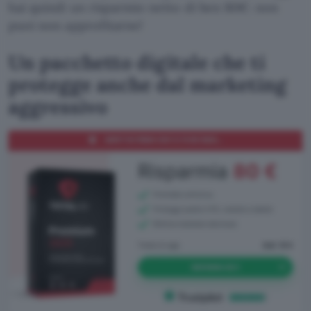
hai quindi un risparmio netto di ben 80€: non
puoi non approfitarne!
Un pacchetto digitale che ti
protegge anche dal marketing
aggressivo