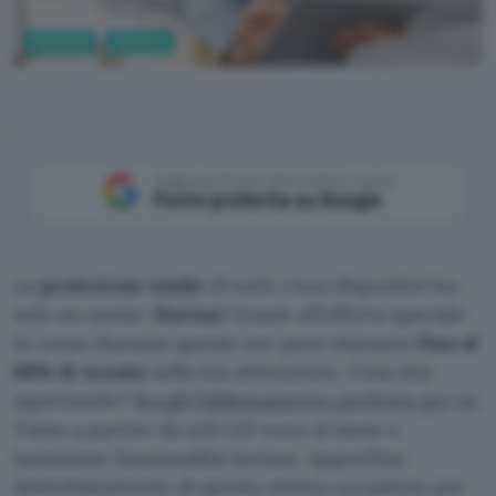
Sicurezza
Antivirus
Aggiungi Punto Informatico come
Fonte preferita su Google
La
protezione totale
di tutti i tuoi dispositivi ha
solo un nome:
Norton
! Grazie all’offerta speciale
in corso durante queste ore puoi ottenere
fino al
68% di sconto
sulla tua attivazione. Cosa stai
aspettando?
Scegli l’abbonamento perfetto per te
.
Tutto a partire da soli 1,67 euro al mese e
tantissime funzionalità incluse. Approfitta
immediatamente di questa ottima occasione per