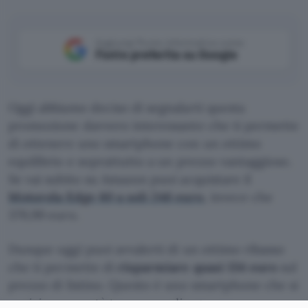
Aggiungi Punto Informatico come
Fonte preferita su Google
Oggi abbiamo deciso di segnalarti questa
promozione davvero interessante che ti permette
di ottenere uno smartphone con un ottimo
equilibrio e soprattutto a un prezzo vantaggioso.
Se vai subito su Amazon puoi acquistare il
Motorola Edge 60 a soli 246 euro
, invece che
379,99 euro.
Dunque oggi puoi avvalerti di un ottimo ribasso
che ti permette di
risparmiare quasi 134 euro
sul
prezzo di listino. Questo è uno smartphone che si
posiziona a metà tra una medio gamma e un