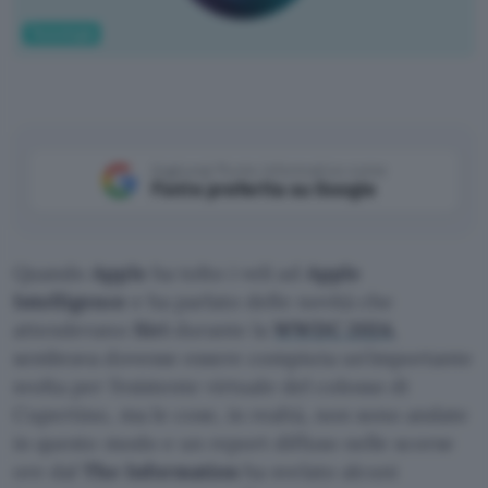
Tecnologia
Aggiungi Punto Informatico come
Fonte preferita su Google
Quando
Apple
ha tolto i veli ad
Apple
Intelligence
e ha parlato delle novità che
attendevano
Siri
durante la
WWDC 2024
,
sembrava dovesse essere compiuta un’importante
svolta per l’esistente virtuale del colosso di
Cupertino, ma le cose, in realtà, non sono andate
in questo modo e un report diffuso nelle scorse
ore dal
The Information
ha svelato alcuni