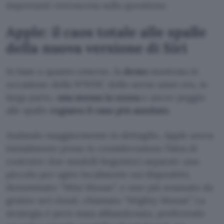
importanti retroscena sulla questione.
Apple: il caos totale alle spalle
della nuova versione di Siri
In base a quanto emerso, la
demo
mostrata in
occasione della WWDC dello sorso anno era, in
larga parte,
una
messa in scena
e ancor peggio
alle spalle
regnava il caos più assoluto
.
Andando maggiormente in dettaglio, Apple aveva
inizialmente preso in considerazione l’idea di
costruire due modelli linguistici separati: uno
piccolo per agire localmente sui dispositivi,
denominato “Mini Mouse”, e uno più avanzato da
gestire nel cloud, chiamato “Mighty Mouse”. La
strategia è però stata abbandonata, preferendo