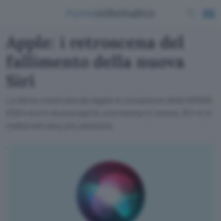
Apple: i retroscena del
fallimento della nuova
Siri
La demo mostrata da Apple in occasione della WWDC
2024 era in buona parte una messa in scena, Siri è in
realtà nel caos più assoluto.