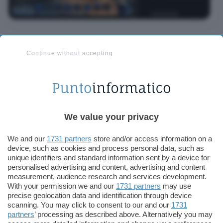
Note
accoglie
Smart Script
per migliorare la
scrittura a mano libera con il machine learning
Continue without accepting
on-device, rendendola più leggibile. È anche
possibile incollare un testo copiato da un file e
vederlo automaticamente adattato alla propria
calligrafia.
We value your privacy
macOS Sequoia
We and our
1731 partners
store and/or access information on a
device, such as cookies and process personal data, such as
La nuova versione del sistema operativo per i
unique identifiers and standard information sent by a device for
personalised advertising and content, advertising and content
Mac si chiamerà
macOS Sequoia
. A livello di
measurement, audience research and services development.
funzionalità, accoglierà il
mirroring di iPhone
With your permission we and our
1731 partners
may use
con Continuity
. Sarà possibile controllare lo
precise geolocation data and identification through device
scanning. You may click to consent to our and our
1731
smartphone dal computer, mentre il telefono è
partners
’ processing as described above. Alternatively you may
bloccato o in modalità standby, ricevendo anche