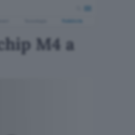
ment
Tecnologia
Pubblicità
 chip M4 a