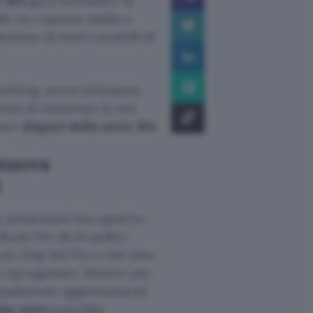
e M4
già a novembre di
be un copione simile a
oduzione di nuovi modelli di
.
omberg, aveva anticipato
mma di rinnovare la sua
uovi
chipset della serie M4
.
 nuova
4
 presentare ben quattro
Book Pro da 14 pollici
 con chip M4 Pro e M4 Max,
riprogettato. Mentre per
ncipalmente aggiornamenti
ac mini
potrebbe