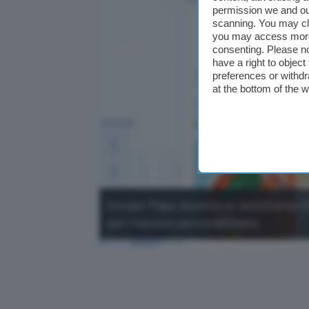
permission we and o
scanning. You may cl
you may access more 
consenting. Please no
have a right to objec
preferences or withdr
at the bottom of the 
Google Maps diventa un assistente AI
per risposte personalizzate.