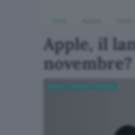
Offerte
Business
Fintech
Apple, il l
novembre?
Business
Tecnologia
PC Hardware