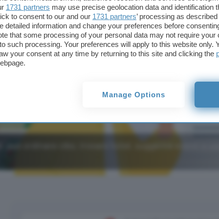
ur
1731 partners
may use precise geolocation data and identification 
ick to consent to our and our
1731 partners
’ processing as described 
detailed information and change your preferences before consenting
te that some processing of your personal data may not require your 
t to such processing. Your preferences will apply to this website only
aw your consent at any time by returning to this site and clicking the
webpage.
Manage Options
, può ordinare cibo, trovare hotel, suggerire eventi e u