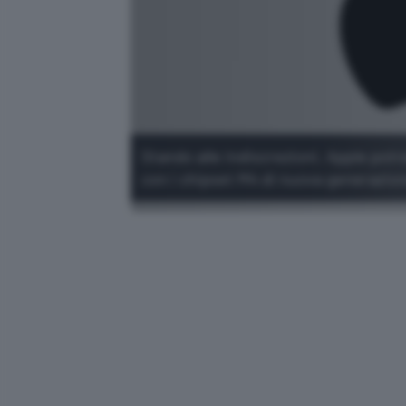
Stando alle indiscrezioni, Apple pot
con i chipset M4 di nuova generazion