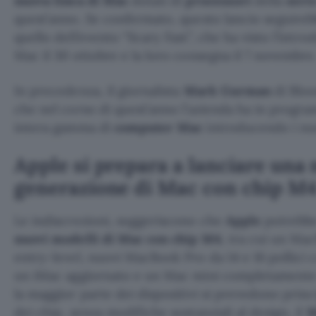
nuova linea di Mac
dotati di
processori
della
seri
quest’anno. Se confermato, questo lancio seguireb
quello dell’evento “Scary Fast”, che ha visto l’intr
Mac il 30 ottobre e la loro consegna il 7 novembre
In precedenza, il giornalista
Mark Gurman
di Blo
che nel corso di quest’anno l’azienda ha in progra
intera gamma di
computer Mac
introducendo i n
Apple si prepara a lanciare una
generazione di Mac con chip M
Le indiscrezioni, suggeriscono che
Apple
potrebbe
nuovi modelli di Mac con chip M4
, tra cui un Mac
entry-level, nuovi MacBook Pro da 14 e 16 pollici
un iMac aggiornato e un Mac mini completamente 
la maggior parte dei dispositivi si prevedono pri
dei chip, senza modifiche sostanziali al design, il
M