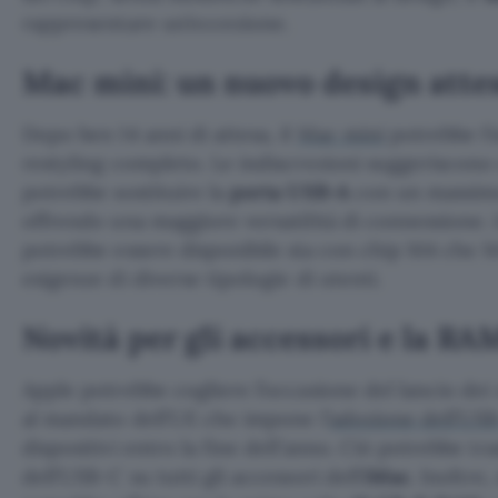
rappresentare un’eccezione.
Mac mini: un nuovo design attes
Dopo ben 14 anni di attesa, il
Mac mini
potrebbe fi
restyling completo. Le indiscrezioni suggeriscono
potrebbe sostituire la
porta USB-A
con un massim
offrendo una maggiore versatilità di connessione. I
potrebbe essere disponibile sia con chip M4 che M
esigenze di diverse tipologie di utenti.
Novità per gli accessori e la RA
Apple potrebbe cogliere l’occasione del lancio de
al mandato dell’UE che impone l’
adozione dell’US
dispositivi entro la fine dell’anno. Ciò potrebbe tr
dell’USB-C su tutti gli accessori dell’
iMac
. Inoltre