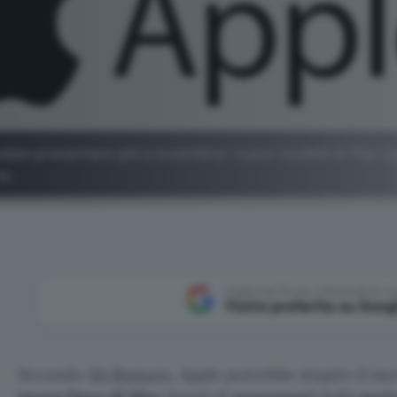
rebbe presentare già a novembre i nuovi modelli di Mac e
e.
Aggiungi Punto Informatico 
Fonte preferita su Goog
Secondo
McRumors
, Apple potrebbe stupire il me