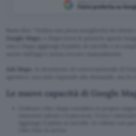
Aggiungi Punto Informatico 
Fonte preferita su Goog
Basta dire
Ordina una pizza margherita da ritirare 
Google
Maps
, e Maps trova le pizzerie aperte lung
una e Maps aggiunge il piatto al carrello e si compl
uscire dall’app e senza cercare manualmente.
Ask Maps
, lo strumento AI conversazionale di Go
agentico: non solo risponde alle domande, ma fa c
Le nuove capacità di Google Ma
Ordinare cibo: Maps considera le proprie esigenz
ristoranti salvati e il percorso. Trova i ristorant
Aggiunge il piatto al carrello. In rollout con p
Uber Eats in arrivo.