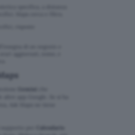
stetica specifica, a distanza
cifici. Maps cerca e filtra.
cifici, risposte
ll’insegna di un negozio e
rari aggiornati, nome, e
ca.
 Maps
funzione
Gemini
che
le altre app Google. Se si ha
ena, Ask Maps ne tiene
Il supporto per
Calendario