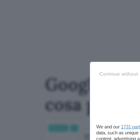
Continue without
Google Maps
cosa può f
We and our
1731 par
Business
AI
data, such as unique 
content, advertising