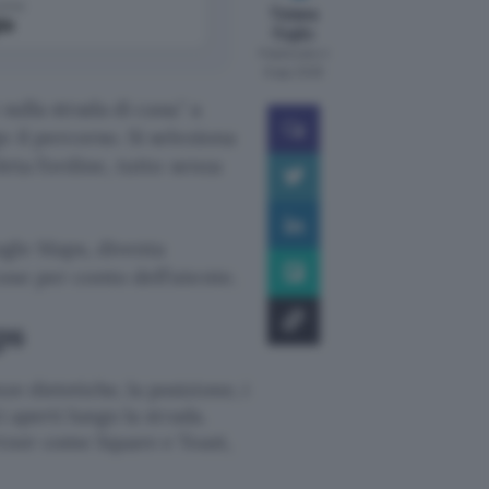
come
Tiziana
le
Foglio
Pubblicato il
6 ago 2026
sulla strada di casa.
a
o il percorso. Si seleziona
eta l’ordine, tutto senza
ogle Maps, diventa
ose per conto dell’utente.
ps
e dietetiche, la posizione, i
i aperti lungo la strada.
artner come Square e Toast,