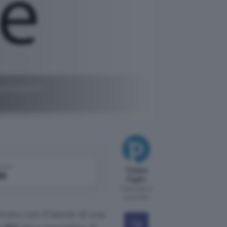
quipaggiati
come
Tiziana
le
Foglio
Pubblicato il
2 set 2024
rcato con il lancio di una