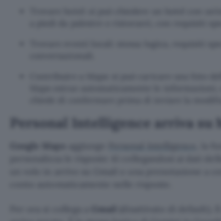
Trovare hotel: si può chiedere un hotel con un’e
a piedi da palestre o ristoranti, con requisiti spe
Trovare eventi locali: stessa logica, requisiti spe
conversazionali.
Contribuire a Maps: si può caricare una foto de
Maps estrae automaticamente le informazioni, o
chiede di confermare prima di inviare la modifi
Personal Intelligence arriva su
Google Maps
aggiunge
Personal Intelligence
, la 
personalizza le risposte AI collegandosi ai dati del
un volo in arrivo su Gmail o una prenotazione a c
conto automaticamente nelle risposte.
Per ora si collega a
Gmail
(disattivato di default). 