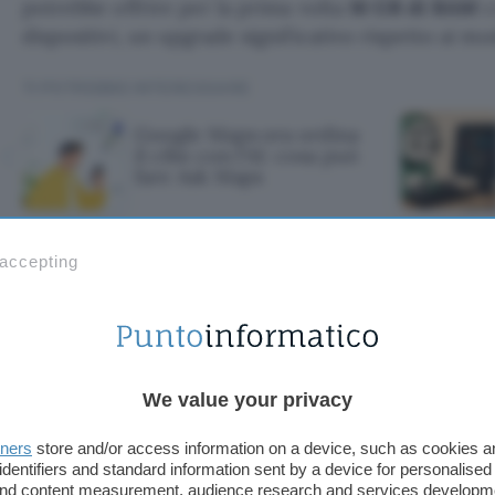
potrebbe offrire per la prima volta
16 GB di RAM
c
dispositivi, un upgrade significativo rispetto ai mod
TI POTREBBE INTERESSARE
Google Maps ora ordina
il cibo con l'AI: cosa può
fare Ask Maps
 accepting
 ora ordina il cib
are Ask Maps
We value your privacy
tners
store and/or access information on a device, such as cookies 
identifiers and standard information sent by a device for personalised
 and content measurement, audience research and services developm