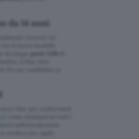
o da 14 anni
nalmente ricevere un
 che il nuovo modello
o di cinque
porte USB-C
,
noltre, il Mac mini
4 Pro per soddisfare le
M
i nuovi Mac per conformarsi
B-C
come standard su tutti i
adursi nell’introduzione
, si vocifera che Apple