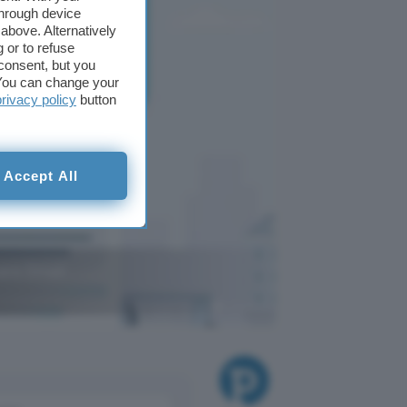
through device
above. Alternatively
 or to refuse
consent, but you
. You can change your
privacy policy
button
Accept All
sare Gmail
ChatGPT