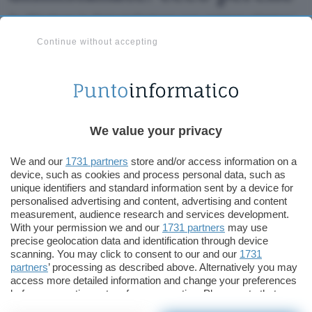
Su Windows la disinstallazione non sempre elimina i
file. Con MSIX alcuni componenti possono restare sul
Continue without accepting
disco se servono ad altre app o utenti.
We value your privacy
We and our
1731 partners
store and/or access information on a
device, such as cookies and process personal data, such as
unique identifiers and standard information sent by a device for
personalised advertising and content, advertising and content
Tecnologia
Informatica
Sistemi operativi
measurement, audience research and services development.
With your permission we and our
1731 partners
may use
ChatGPT
precise geolocation data and identification through device
scanning. You may click to consent to our and our
1731
partners
’ processing as described above. Alternatively you may
access more detailed information and change your preferences
before consenting or to refuse consenting. Please note that
Aggiungi Punto Informatico come
some processing of your personal data may not require your
Fonte preferita su Google