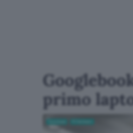
Googlebook
primo lapt
Tecnologia
PC Hardware