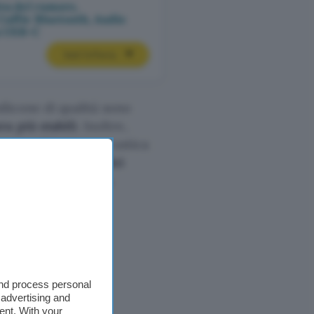
iva del rumore,
Cuffie Bluetooth, Audio
-C​​​​​​​
Vedi l’offerta
ilicone di qualità sono
ra più stabili
. Inoltre,
uova architettura acustica
a
nuova rimozione dei
ciò che ti circonda.
and process personal
 advertising and
ent. With your