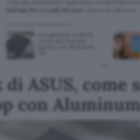
Cosa stai aspettando? Approfitta ora dell’offerta 
AirPods Pro 3 a soli 231 euro
, invece di 249 euro.
TI POTREBBE INTERESSARE
Googlebook di ASUS,
come sarà il primo
laptop con Aluminum
OS
 di ASUS, come sa
op con Aluminu