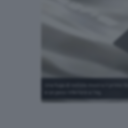
Una fuga di notizie mostra il primo
e un peso inferiore a 1 kg.