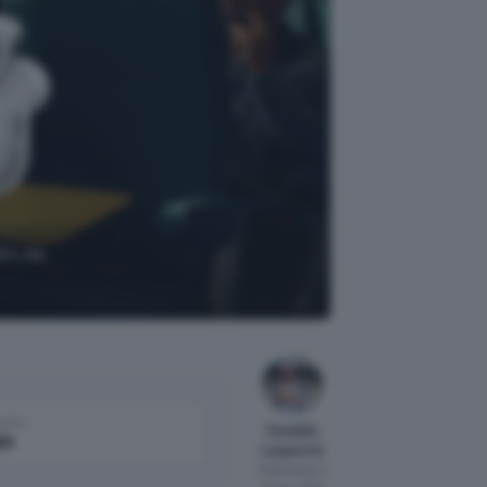
dio da
come
Osvaldo
le
Lasperini
Pubblicato il