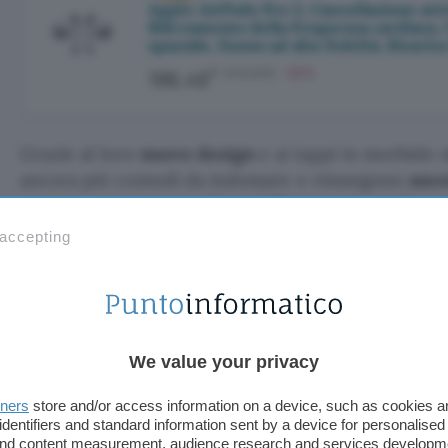
Apple AirPods Pro 3, Cancellazione att
Rilevamento della frequenza cardiaca, 
spaziale, Suono ad alta fedeltà, Ricarica USB
€
249,00€
-20%
199,49
Grazie al loro
nuovo design
e ai tappi in morbido s
ancora più comodi da indossare e rimangono
anco
noterai anche un’
acustica migliorata
grazie alla n
multiporta che offre un suono più ampio. E con l
 accepting
rumori
indesiderati sei completamente isolato da 
We value your privacy
tners
store and/or access information on a device, such as cookies 
identifiers and standard information sent by a device for personalised
 and content measurement, audience research and services developm