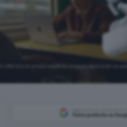
in offerta a un prezzo shock su Amazon: assicurati un au
Aggiungi Punto Informatico 
Fonte preferita su Goog