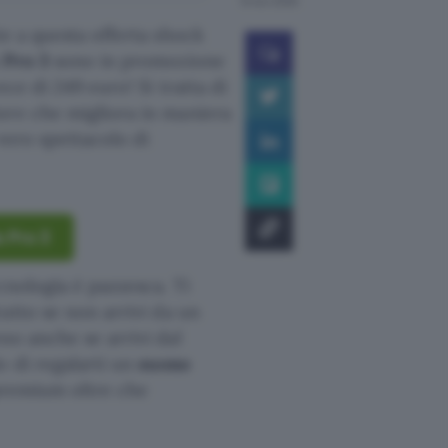
12 nov 2025
e a questa offerta shock
 Pro 3
sono in promozione
vece di 249 euro! Si tratta di
ore che migliora in maniera
vero spettacolo di
s Pro 3
cnologia è pazzesca. Ti
utto se non arrivi da un
so anche se arrivi dal
o di regalarti un
suono
e premium oltre che