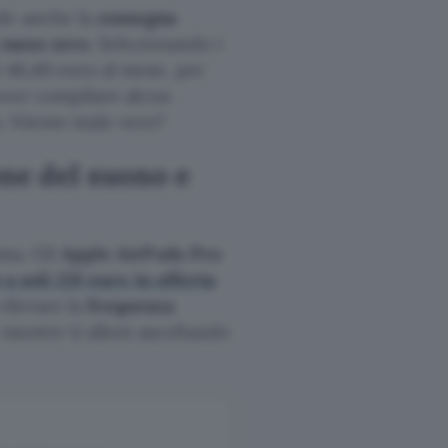
ude anche la
consegna
a
tasso zero
. Selezionando i
i 46,40 euro al mese, per
over compilare alcun
. Niente male vero?
one del suono e
ima. Gli
Apple AirPods Pro
 a soli 231 euro in offerta
rilevare la
frequenza
e mentre ti alleni ascoltando