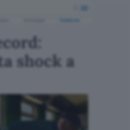
ment
Tecnologia
Pubblicità
ecord:
ta shock a