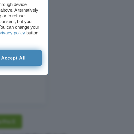
through device
above. Alternatively
 or to refuse
consent, but you
. You can change your
privacy policy
button
Accept All
s Pro 3