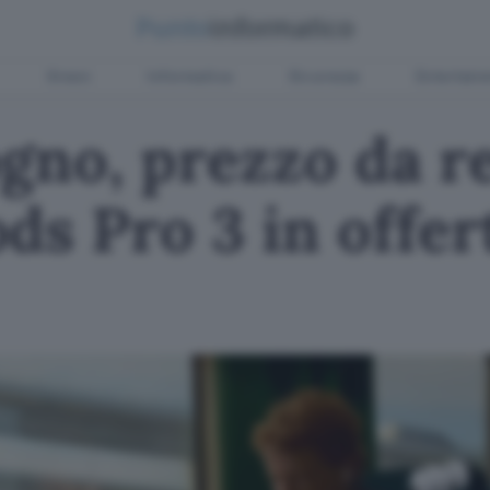
Green
Informatica
Sicurezza
Entertain
gno, prezzo da r
ds Pro 3 in offer