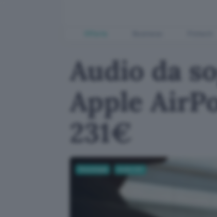
Offerte
Business
Fintech
Audio da so
Apple AirPo
231€
Tecnologia
Audio Hifi