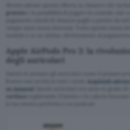
Sfrutta adesso questa offerta su Amazon che incl
gratuita
e la possibilità di pagare in comode rate 
pagamenti rateali di Amazon paghi a partire da sol
cinque mesi senza interessi. Tutto questo senza d
modulo e in un attimo, direttamente al pagamento
Apple AirPods Pro 3: la rivoluzi
degli auricolari
Smetti di pensare gli auricolari come li pensavi pr
3
sono una novità in tutti i sensi.
Acquistali adesso
su Amazon!
Questi auricolari ora sono in grado di 
cardiaca
registrando il battito e le calorie bruciat
la tua musica preferita o un podcast.