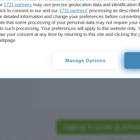
ur
1731 partners
may use precise geolocation data and identification 
ick to consent to our and our
1731 partners
’ processing as described 
detailed information and change your preferences before consenting
te that some processing of your personal data may not require your 
t to such processing. Your preferences will apply to this website only
aw your consent at any time by returning to this site and clicking the
webpage.
Manage Options
Aggiungi in carrello gli AirPod