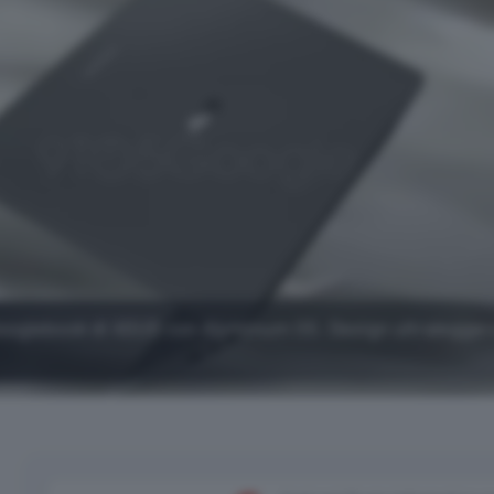
 Googlebook di ASUS con Aluminum OS. Design ultralegger