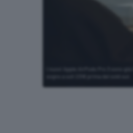
I nuovi Apple AirPods Pro 3 sono già 
sogno a soli 231€ prima del sold out.