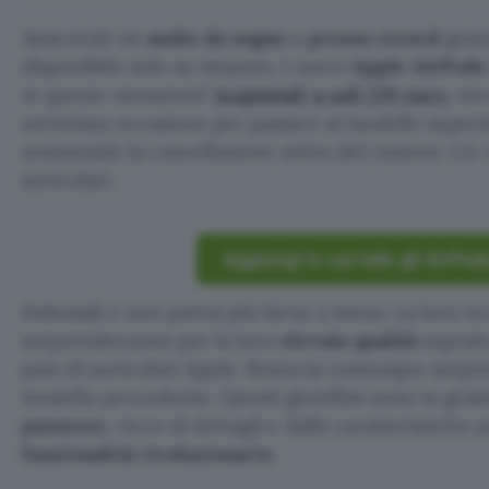
Assicurati un
audio da sogno
a
prezzo record
grazi
disponibile solo su Amazon. I nuovi
Apple AirPods
in questo momento!
Acquistali a soli 231 euro
, in
un’ottima occasione per passare al modello superi
sostanziale la cancellazione attiva del rumore. Un 
auricolari.
Aggiungi in carrello gli AirPod
Indossali e non potrai più farne a meno. La loro te
sorprenderanno per la loro
elevata qualità
sopratt
paio di auricolari Apple. Resterai comunque sorpre
modello precedente. Questi gioiellini sono in grad
pazzesco
, ricco di dettagli e dalle caratteristich
funzionalità rivoluzionarie
.