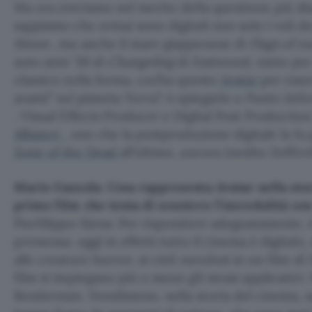
Ma ora entriamo nel merito della questione più s
sappiamo che ormai sono digitali non solo i voli d
Moon
, ma anche il mare giapponese di
Flags of o
auto anni ’30 di
Changeling
di Eastwood, tanto per
classico nella forma, cos’ha questo
Avatar
per esse
avanti” sul pianeta Terra? A spiegarlo a
Punto Info
, Visual Effects Producer e Digital Post Productio
Alliance
, uno che la postproduzione digitale la fa 
Zone of the Dead
all’ultimo, ancora inedito Zeffirell
Mario Gazzola: Cosa rappresenta Avatar nella stor
primo film che tenta di scuotere l’incredulità con
Pierfilippo Siena: Per rispondere adeguatamente, 
premessa: oggi in effetti tutto il cinema è digitale,
alle creature horror, ai cieli nuvolosi in un film di
film si impiegano più o meno gli stessi applicativi
Renderman. Nondimeno, nella storia del cinema, s