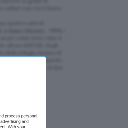
 davvero in grado di
e miliari con cui il futuro
po quattro anni di
1: A Space Odyssey
, 1969), i
 un po’ come avere visto il
e all’uso dell’LSD. Negli
 della trilogia classica di
A New Hope
, 1977), il merito
e narrativo il modo di fare
and process personal
 advertising and
ent. With your