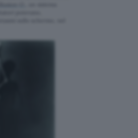
Illusion-O
, un sistema
ttatori potevano,
ntasmi sullo schermo, nel