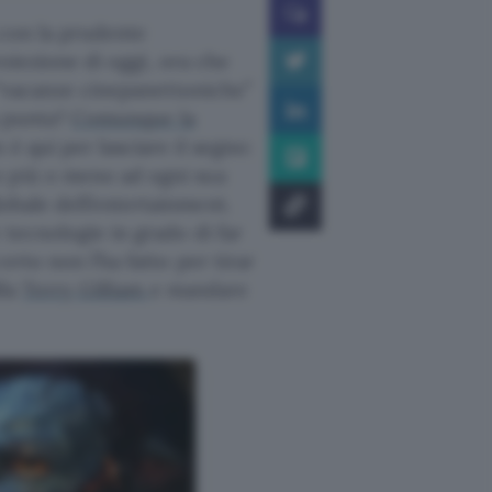
i con la prudente
proiezione di oggi, ora che
i “vacanze cinepanettoniche”
a punta?
Comunque la
è qui per lasciare il segno:
o più o meno ad ogni sua
obale dell’entertainment.
 tecnologie in grado di far
erto non l’ha fatto per tirar
lla
Terry Gilliam
e mandare