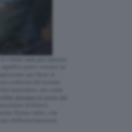
e in campo
solo per vincere
.
 significa poter contare su
 apprezzare per bene al
i nei confronti del mondo
tista innovativo, ma come
rebbe sfondare le porte dei
nerazione di lettori,
anche l’home video, che
ato dell’entertainment.