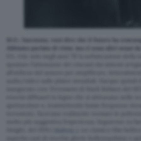
M.G.: Insomma, vuoi dire che il futuro ha comun
Abbiamo parlato di vista: ma ci sono altri sensi d
P.S.: Già: solo negli anni ’70 la sofisticazione dell
spostare l’attenzione dei cineasti dai sistemi artigi
all’utilizzo del sonoro per amplificare, letteralment
audio/video sulle platee mondiali. Nacque quindi i
inaugurato con
Terremoto
di Mark Robson del 197
enormi diffusori in legno che si attivavano nelle 
spettacolare e, trasmettendo basse frequenze dura
terremoto, facevano realmente tremare le poltron
molto più suggestiva l’esperienza. Seguirono
La ba
Smight, del 1976 (
Midway
), un classico film belli
superbo cast di vecchie glorie hollywoodiane e qu