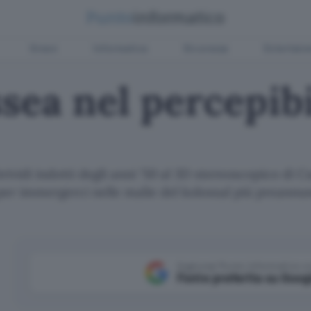
Green
Informatica
Sicurezza
Entertain
ssea nel percepib
brividi indotti degli anni '50 al 3D stereoscopico di 
X per immergerci nelle malìe del kolossal più preannu
Aggiungi Punto Informatico 
Fonte preferita su Goog