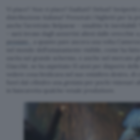
Vi piace? Non vi piace? Esaltati? Delusi? Inviperit
distribuzione italiana? Prenotati i biglietti per la 
anche l’arretrato Belpaese – smaltite le inevitabil
– sarà invaso dagli azzurrini alieni dalle orecchie 
pensiate
, a quanto pare ancora una volta Cameron 
nel mondo dell’umanamente visibile, come ha fatt
uscita sul grande schermo, e anche nel mercato gl
Giacché, se ha aspettato 15 anni per disporre delle
vedere cosa brulicava nel suo emisfero destro, di c
fuori dal cilindro una
geniata
per pochi visionari a
in bancarotta qualche venale produttore.