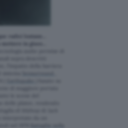
que radici lontane…
a mettere in gioco…
a tecnologia audio permise di
anali sopra descritti
e, l’impatto della barriera
l sistema
Sensurround
,
4 (
Earthquake
) basato su
scene di maggiore portata
nte le scene del
e delle platee, rendendo
ttaglia di Midway
di Jack
co interpretato da un
indi nel 1979
Battaglie nella