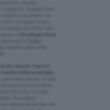
bandierata. Quando
ei vampiri di
Twilight/New
ur Fathers
o le strade con
 citare un regista molto
re considerato il film “più
rmatico
è
Pierfilippo Siena
n Supervisor di
Rebel
per mestiere (dal serbo
i).
ia del cinema? Non è il
 l’ausilio della tecnologia…
è necessario partire da una
 dai supereroi dei fumetti,
 Nanni Moretti. E in ogni
: Maya, Photoshop,
ono apparsi alcuni film che