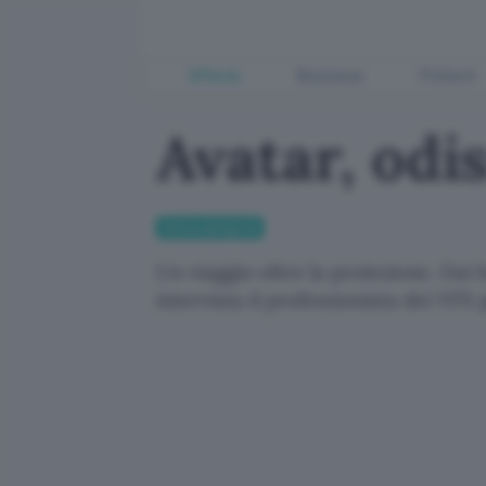
Offerte
Business
Fintech
Avatar, odi
Senza categoria
Un viaggio oltre la proiezione. Dai 
intervista il professionista dei VF