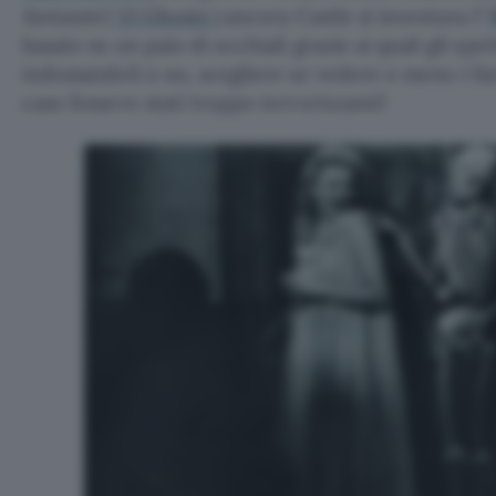
fantasmi
(
13 Ghosts
) ancora Castle si inventava l’
basato su un paio di occhiali grazie ai quali gli spe
indossandoli o no, scegliere se vedere o meno i fa
caso fossero stati troppo terrorizzanti!