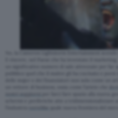
No, la Cameron Lightstorm Entertainment scend
E vincere, nel Paese che ha inventato il marketing,
un significativo numero di sale attrezzate per far
pubblico quel che il maitre gli ha cucinato e pors
delle major e dei finanziatori non solo come un ar
un vettore di business, ossia come l’ariete che
dov
nostri soggiorni
per farci fare spazio alla nuova ge
schermi e periferiche atte a tridimensionalizzare 
l’industria
vorrebbe
quale nuova frontiera del merc