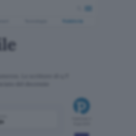
ment
Tecnologia
Pubblicità
ile
Cameron. Lo scrittore di s/f
nciato del decennio
come
Pubblicato il
le
15 gen 2010