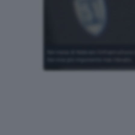
Nel mese di febbraio l'infrastruttura 
Service più imponente mai rilevato.