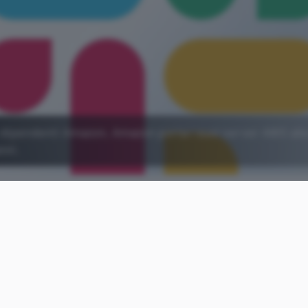
ei dipendenti Amazon, Amazon porta i suoi server AWS all
nni.
Aggiungi Punto Informatico 
Fonte preferita su Goog
Già collaboravano, già si apprezzavano, già faceva