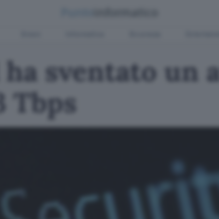
Green
Informatica
Sicurezza
Entertain
 ha sventato un 
3 Tbps