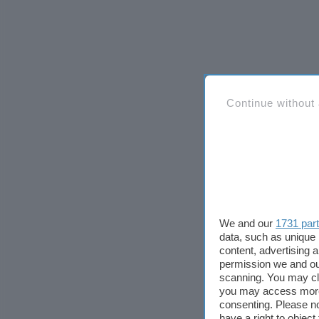
Continue without
We and our
1731 par
data, such as unique 
content, advertising
permission we and o
scanning. You may cl
you may access more 
consenting. Please no
have a right to objec