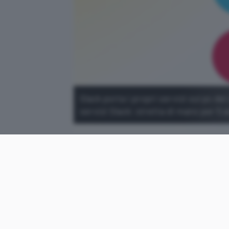
Slack porta i propri servizi sul pc d
servizi Slack: stretta di mano per 5 a