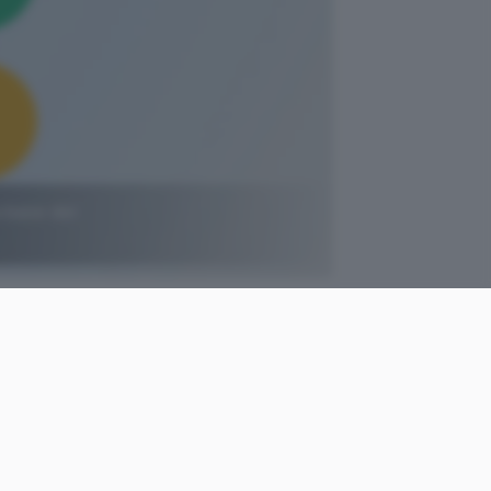
a base dei
come
Giacomo
le
Dotta
Pubblicato il
5 giu 2020
no fronte comune, ma ora il