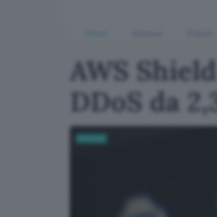
Offerte
Business
Fintech
AWS Shield
DDoS da 2,
Sicurezza