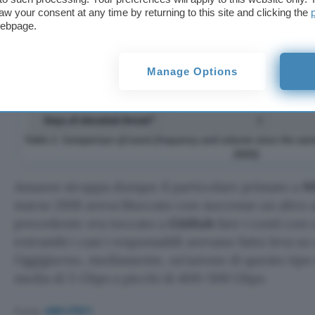
aw your consent at any time by returning to this site and clicking the
webpage.
Manage Options
Amazon strappa dunque il particolare primato a
N
marzo 2018 aveva bloccato con successo un altro a
precedente era toccato a
GitHub
fare i conti con 
entrambi i casi i responsabili avevano fatto leva 
Oggigiorno, mediamente, un’azione di questo tipo 
media di 5 Gbps a picchi di 400-500 Gbps.
Fonte:
AWS (PDF)