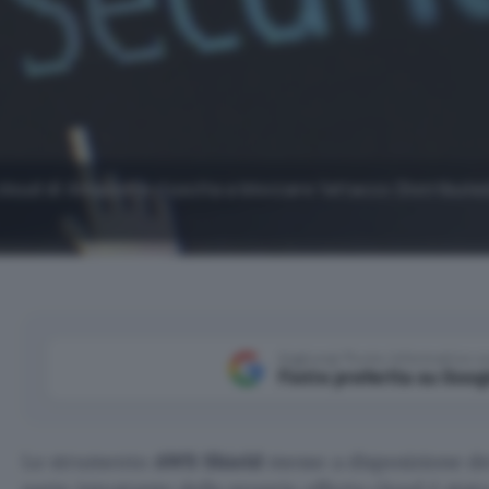
cloud di Amazon è riuscita a bloccare l'attacco Distribute
Aggiungi Punto Informatico 
Fonte preferita su Goog
Lo strumento
AWS Shield
messo a disposizione de