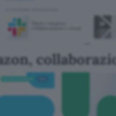
TI POTREBBE INTERESSARE
Slack e Amazon,
collaborazione e cloud
zon, collaborazi
Software produttività
Slack