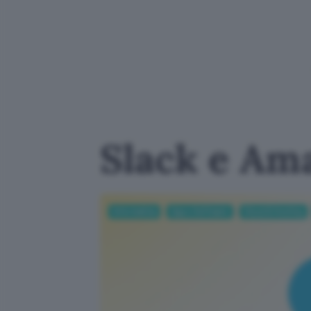
Slack e Ama
Informatica
App e Software
Cloud & Hosting