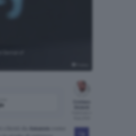
d Denial of
Pixabay
come
Cristiano
le
Ghidotti
Pubblicato il
18 giu 2020
i clienti da
Amazon
come