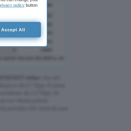
privacy policy
button
Accept All
ETSCOUT Arbor
che nel
ttacco da 1,7 Tbps. Il mese
un’azione da 1,3 Tbps. In
su server Memcached.
ha portata che varia da una