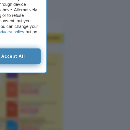
opo aver effettuato
through device
ato.
above. Alternatively
 or to refuse
consent, but you
. You can change your
privacy policy
button
Accept All