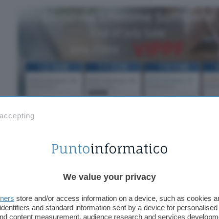
 accepting
Tutto quello che devi fare per acquistare le tue li
connetterti al sito di VIPKeySale, registrarti con 
Google e durante il processo di acquisto inserire 
We value your privacy
garantirà uno
sconto immediato del 30%
sull’acqu
poco sopra.
tners
store and/or access information on a device, such as cookies 
identifiers and standard information sent by a device for personalised
 and content measurement, audience research and services developm