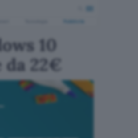
ment
Tecnologia
Pubblicità
dows 10
e da 22€