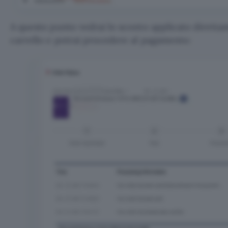
A questo punto vedrai lo sconto applicato direttam
carrello e potrai procedere al pagamento: