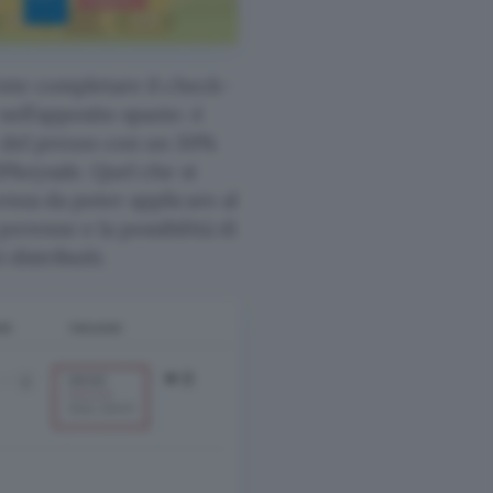
iente completare il check-
nell’apposito spazio: è
o del prezzo con un 30%
IPkeysale. Quel che si
enza da poter applicare al
erenne e la possibilità di
distribuiti.