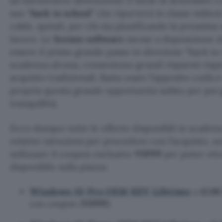
ad intravedere all’orizzonte il mese di settembre con
suo “
back to school
” che riporterà in classe milion
calde, quindi, per chi sta pianificando la prossima 
lavoro. Le
licenze software
messe a disposizione 
essere il primo grande passo in direzione “back to
scadenza alcuna, consentono grandi risparmi rispet
acquisto tradizionali. Basta usare l’apposito codice
propria questa grande opportunità subito per poi 
tranquillità.
Ecco dunque tutte le offerte disponibili in scadenz
relative istruzioni per procedere con l’acquisto, s
utilizzare il coupon esclusivo
VIPPF
per poter otte
disponibile sulla piazza:
Windows 10 Pro OEM KEY Lifetime
a
12.98
con coupon (
VIPPF
)