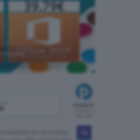
VIPKeySale
come
Redazione
le
Pubblicato il
6 ago 2022
il momento in cui si inizia