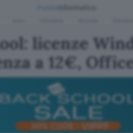
Green
Informatica
Sicurezza
Entertain
ool: licenze Win
nza a 12€, Offic