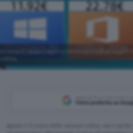
bre torna in campo il Back to School ed il codice coupon 
 Office.
Aggiungi Punto Informatico 
Fonte preferita su Goog
Agosto è il cuore delle vacanze estive, ma è anche 