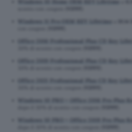
Windows 10 Home OEM KEY Lifetime
a
11
sconto con coupon (
VIPPF
)
Windows 11 Pro OEM KEY Lifetime
a
19.14
con coupon (
VIPPF
)
Office 2016 Professional Plus CD Key Life
30% di sconto con coupon (
VIPPF
)
Office 2019 Professional Plus CD Key Life
30% di sconto con coupon (
VIPPF
)
Office 2021 Professional Plus CD Key Life
30% di sconto con coupon (
VIPPF
)
Windows 10 PRO + Office 2016 Pro Plus K
dopo il 30% di sconto con coupon (
VIPPF
)
Windows 10 PRO + Office 2019 Pro Plus K
dopo il 30% di sconto con coupon (
VIPPF
)