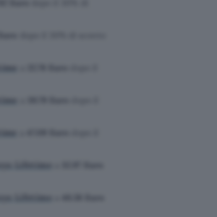
.92
Euro
dopo il 30% di
Euro
dopo il 30% di sconto
time
a
22.78 Euro
dopo il
time
a
39.79 Euro
dopo il
time
a
47.09 Euro
dopo il
eys Lifetime
a
32.97 Euro
eys Lifetime
a
48.58 Euro