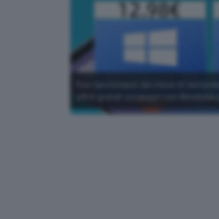
Con l'avvicinarsi del mese di settem
offre grandi occasioni con Windows e