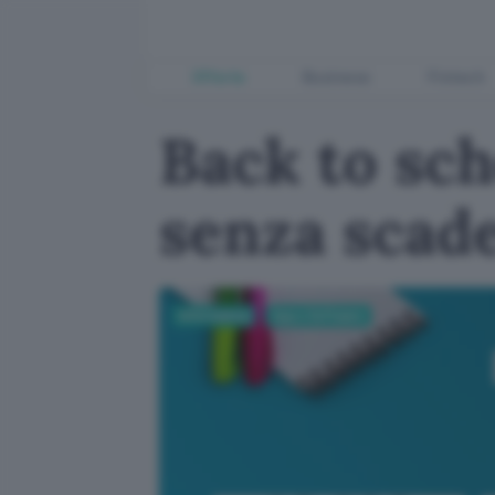
Offerte
Business
Fintech
Back to sch
senza scade
Informatica
App e Software