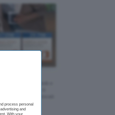
cenze preferite è
il tuo account Facebook o
il codice
VIPPF
che ti
isto dei prodotti elencati
and process personal
 advertising and
ent. With your