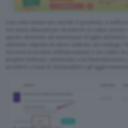
Una volta messo nel carrello il prodotto, è suffic
out senza dimenticare di inserire il codice sconto 
questo elemento ad autorizzare il taglio definitiv
ulteriore rispetto al valore indicato sul catalogo V
riceverà al termine dell’operazione è un codice lic
proprio software, ottenendo così l’autenticazione p
accedere a tutte le funzionalità e gli aggiornamenti 