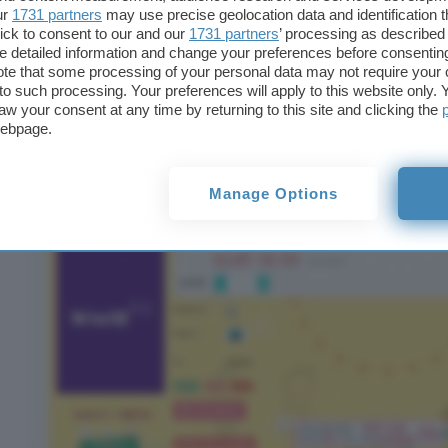
Come attivare il codice sconto: per prima cosa, d
ur
1731 partners
may use precise geolocation data and identification 
l’accesso, recarsi sulla pagina del prodotto desider
ick to consent to our and our
1731 partners
’ processing as described 
detailed information and change your preferences before consenting
te that some processing of your personal data may not require your 
t to such processing. Your preferences will apply to this website only
aw your consent at any time by returning to this site and clicking the
webpage.
Manage Options