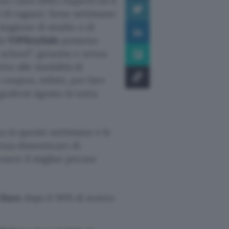
 i suoi uffici riaperti ed il
i di ragazzi. Sono settimane
stagione di studio o di
da
VIPKeySale
possono
 school”: genuine e senza
to alle modalità di
 coupon, infatti, per fare
godersi Agosto in tutta
a in queste settimane e le
enza dimenticare di
nere il miglior prezzo
 Euro
dopo il 30% di sconto