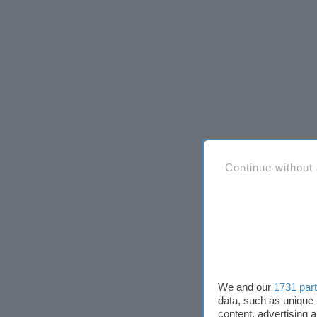
Continue without
We and our
1731 par
data, such as unique 
content, advertising