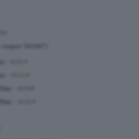
25€
e coupon “SGO62”)
us
– 41,29 €
us
– 36,54 €
Plus
– 40,99€
Plus
– 36,24 €
€