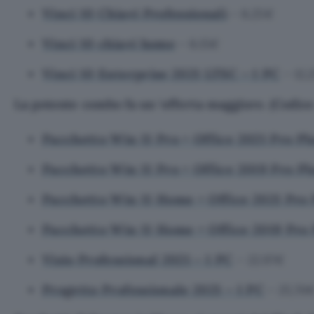
Vinci 10 Chiavi Professionali
– 8.25€
Vinci 10 chiavi home
– 8.15€
Vinci 10 Enterprise 2021 LTSC – 1 PC
– 12,
La potente combo fa un ‘offerta maggiore.
(Codic
Pacchetto Win 11 Pro + Office 2021 Pro Pl
Pacchetto Win 11 Pro + Office 2019 Pro Pl
Pacchetto Win 11 Home + Office 2021 Pro 
Pacchetto Win 11 Home + Office 2019 Pro 
Visio Professional 2021 – 1 PC
– 22.97€
Progetto Professionale 2021 – 1 PC
– 25,70