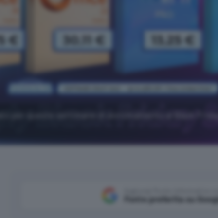
ato per queste settimane di avvicinamento al Black Frida
Aggiungi Punto Informatico 
Fonte preferita su Goog