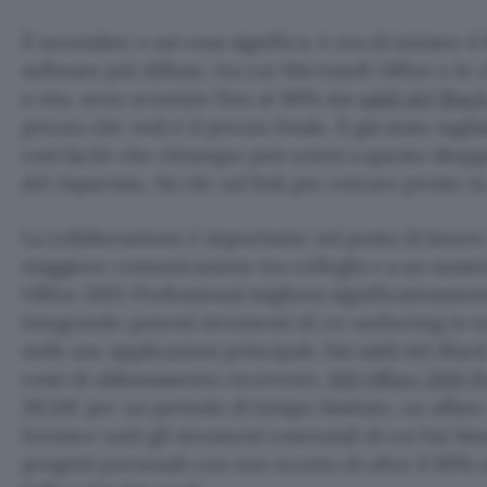
È novembre e sai cosa significa: è ora di iniziare il
software più diffuse, tra cui Microsoft Office e le 
a vita, sono scontate fino al 90% dai
saldi del Blac
prezzo che vedi è il prezzo finale. È già stato tagl
così facile che chiunque può unirsi a questo shopp
del risparmio, fai clic sul link per entrare presto i
La collaborazione è importante sul posto di lavor
maggiore comunicazione tra colleghi e a un aumen
Office 2021 Professional migliora significativamen
integrando potenti strumenti di co-authoring in 
nelle sue applicazioni principali. Dai saldi del Bla
costi di abbonamento ricorrenti,
MS Office 2021 P
30,11€ per un periodo di tempo limitato, un affare 
fornisce tutti gli strumenti essenziali di cui hai bis
progetti personali con uno sconto di oltre il 90% 