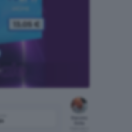
y:
come
Giacomo
le
Dotta
Pubblicato il