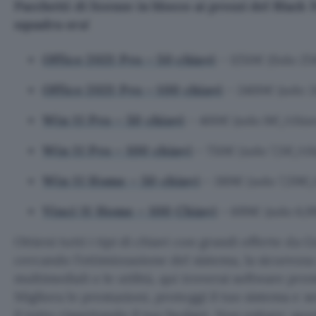
Pacchetti di licenze in blocco ai prezzi del Black 
squadra ora!
Office 2021 Pro – 50 chiavi
– 1250€ (Solo 25
Office 2021 Pro – 100 chiavi
– 2400€ (solo 2
Win 11 Pro – 50 chiavi
– 400€ (solo 8€/chiav
Win 11 Pro – 100 chiavi
– 750€ (solo 7,5€/ch
Win 11 Home – 50 chiavi
– 389€ (solo 7,59€/
Vinci 11 Home – 100 Chiavi
– 699€ (solo 6,
Ottieni tutti i tipi di chiavi con grandi offerte da 
cercando l’ottimizzazione del sistema, la sicurezza
multimediali o le utilità, qui troverai software pre
Migliora le prestazioni, proteggi il tuo sistema e se
il tutto rispettando il tuo budget. Non esitare: que