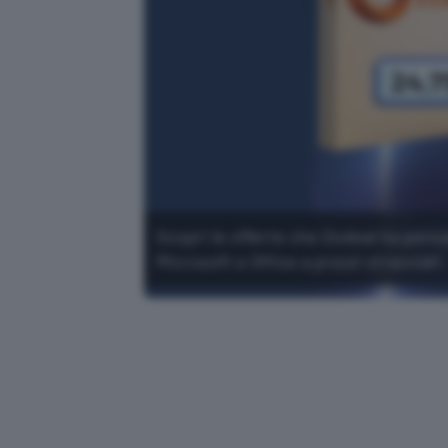
Scopri le offerte che Godeal ha pens
Microsoft e Office a prezzi stracciati.