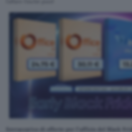
l’affare finché puoi!
Sovraccarico di offerte per l’ufficio del Black Fri