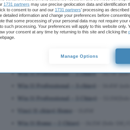
L’era di Win 10 è finita, quindi è ora di passare a W
ur
1731 partners
may use precise geolocation data and identification 
Windows 11 Pro a 13,25 euro e la versione Home a 
ick to consent to our and our
1731 partners
’ processing as described 
detailed information and change your preferences before consenting
rimanere su Win 10, c’è Win 10 Enterprise 2021 L
te that some processing of your personal data may not require your 
fornirti un supporto più lungo fino al 2027.
t to such processing. Your preferences will apply to this website only
aw your consent at any time by returning to this site and clicking the
webpage.
Aspettando a lungo l’ultimo software operativo? I
sono il momento giusto
Manage Options
Vinci 11 Chiavi Professionali
– 13.25€
Win 11 Professional – 2 chiavi
– 24,75€ (solo
Win 11 Professional – 3 chiavi
– 34.45€ (sol
Win 11 Professional – 5 Chiavi
– 53.15€(Solo
Vinci 11 chiavi Home
– 13,05€
Win 11 Home – 2 Chiavi
– 24.25€ (Solo 13€/C