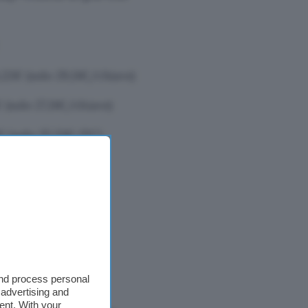
22€ (solo 29,11€/chiave)
 (solo 27,11€/chiave)
€ (solo 25,51€/PC)
€
and process personal
 advertising and
ent. With your