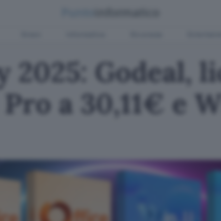
Green
Informatica
Sicurezza
Entertain
y 2025: Godeal, l
 Pro a 30,11€ e W