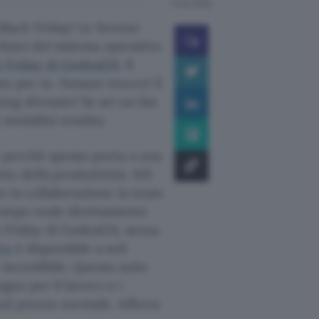
11 nov 2025
 Black Friday! Le licenze
chiavi del sistema operativo
k Friday di Godeal24
. Il
iato per te. Nessun trucco! È
ing sfrenato! Se sei un fan
n modalità vendita.
o perché spesso porta a una
to della produttività. MS
te la collaborazione in team
tempo reale direttamente
ck Friday di Godeal24, senza
ro
è disponibile a soli
incredibile. Questa suite
ogno per il lavoro o i
sul prezzo normale. Afferra