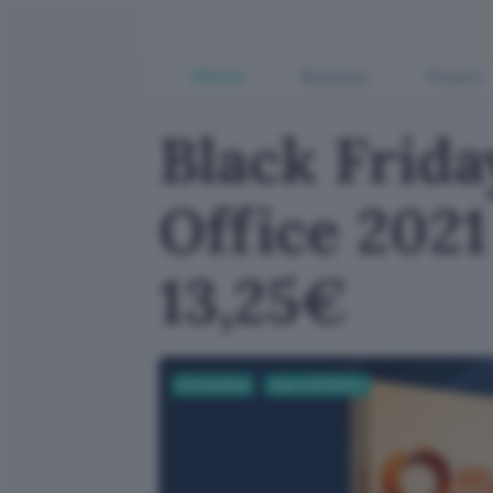
Offerte
Business
Fintech
Black Frida
Office 2021
13,25€
Informatica
App e Software