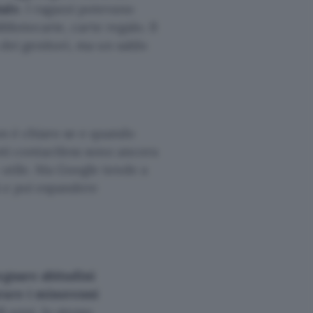
tale
. I ragazzi potevano
bliotecarie, carte regalo. Il
 dei genitori, ma un saldo
Non è chiaro se e quando
enti contactless sono ancora
 utile. Ma Google tende a
A e poi espandere
gnare abitudini
rare i minorenni
 anni, lo stesso