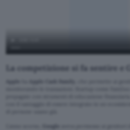
La competizione si fa sentire e
Apple
ha
Apple Cash Family
, che permette ai genit
monitorando le transazioni. Startup come FamZoo 
prepagate con strumenti di educazione finanziaria
con il vantaggio di essere integrato in un ecosiste
di persone usano già.
L’anno scorso,
Google
aveva permesso ai genitori 