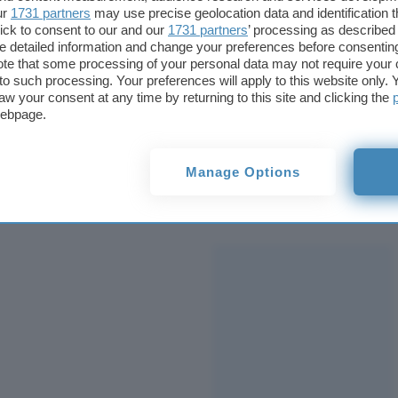
ur
1731 partners
may use precise geolocation data and identification 
permette ai genitori di creare sa
ick to consent to our and our
1731 partners
’ processing as described 
figli
detailed information and change your preferences before consenting
te that some processing of your personal data may not require your 
t to such processing. Your preferences will apply to this website only
I
genitori
configurano il saldo nel
Wallet
del figli
aw your consent at any time by returning to this site and clicking the
webpage.
spesa giornaliero, ricevono notifiche ad ogni acqu
cronologia delle transazioni. Possono bloccare o sb
dispositivo viene perso, e attivare un “timeout di 
Manage Options
temporanea che congela tutto. Il figlio paga avvici
terminale.