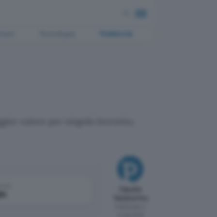
ment
Tecnologia
Pubblicità
ior valore per singolo brevetto,
come
Claudio
le
Tamburrino
Pubblicato il
14 gen 2015