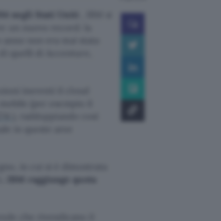
14 negli Stati Uniti
, IBM si
re un nuovo record: la
olo anno non era mai stata
di quelli di Accenture,
ioni inerenti il cloud
 mobile (per esempio il
274
), raddoppiando così
ale in queste aree
gno, in cui si è dimostrata
i,
IBM raggiunge quota
ende che rivendicano il