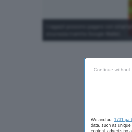
I ragazzi possono pagare con smartp
sicurezza tramite Google Wallet.
Continue without
We and our
1731 par
data, such as unique 
content, advertising