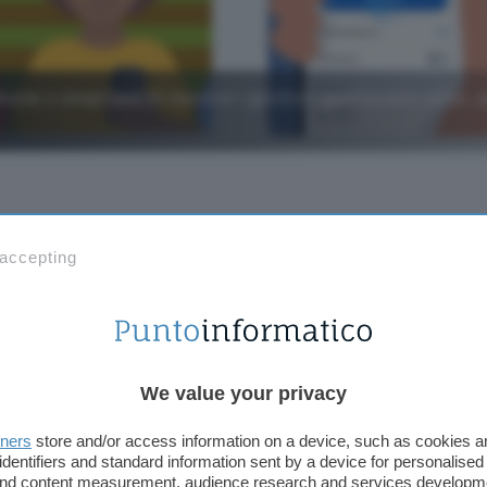
hone o smartwatch mentre i genitori gestiscono saldo, a
 accepting
Aggiungi Punto Informatico 
Fonte preferita su Goog
Google Wallet
ora permette ai
genitori
di
creare u
We value your privacy
sotto i 18 anni
. I ragazzi pagano con il telefono A
OS ovunque Google Pay sia accettato. I genitori co
tners
store and/or access information on a device, such as cookies 
identifiers and standard information sent by a device for personalised
La paghetta diventa digitale: Go
 and content measurement, audience research and services developm