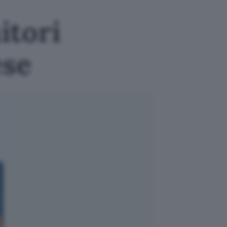
itori
ese