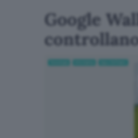
Google Walle
controllan
Tecnologia
Informatica
App e Software