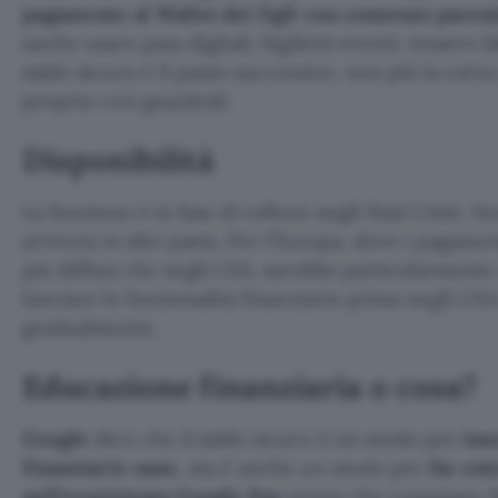
pagamento al Wallet dei figli con consenso paren
anche usare pass digitali, biglietti eventi, tessere bi
saldo sicuro è il passo successivo, non più la carta
proprio con guardrail.
Disponibilità
La funzione è in fase di rollout negli Stati Uniti. 
arriverà in altri paesi. Per l’Europa, dove i pagam
più diffusi che negli USA, sarebbe particolarmente
lanciare le funzionalità finanziarie prima negli US
gradualmente.
Educazione finanziaria o cosa?
Google
dice che il saldo sicuro è un modo per
inse
finanziarie sane
, ma è anche un modo per
far ent
nell’ecosistema Google Pay
prima che compiano 18