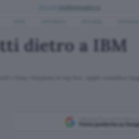
Green
Informatica
Sicurezza
Entertain
utti dietro a IBM
ft e Sony chiudono la top five, Apple rivendica magg
Aggiungi Punto Informatico 
Fonte preferita su Goog