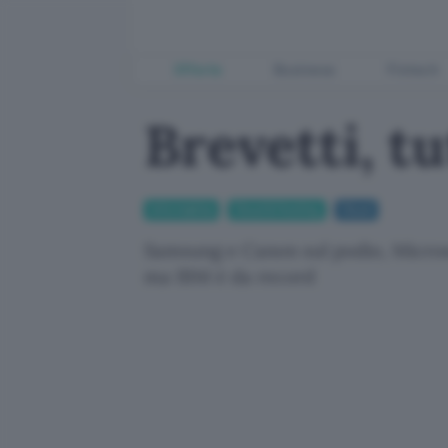
Offerte
Business
Fintech
Brevetti, t
Informatica
Cloud & Hosting
Cloud
Samsung e Canon sul podio, Microso
ma IBM è da record