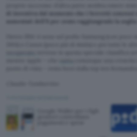
proprio successo: d’altra parte sembra essere sta
di inventiva dal momento che i brevetti concessi n
aumentati dell’8 per cento raggiungendo la sogli
Dietro IBM vi sono sul podio Samsung (con poco m
2014) e Canon (poco più di 4mila) e poi tutte le a
recuperato
terreno in questa speciale classifica ar
mentre Apple – che
vanta
comunque una crescita 
punto di vista – resta fuori dalla top ten fermando
Claudio Tamburrino
TI POTREBBE INTERESSARE
Google Wallet per i figli:
genitori controllano
pagamenti e spese