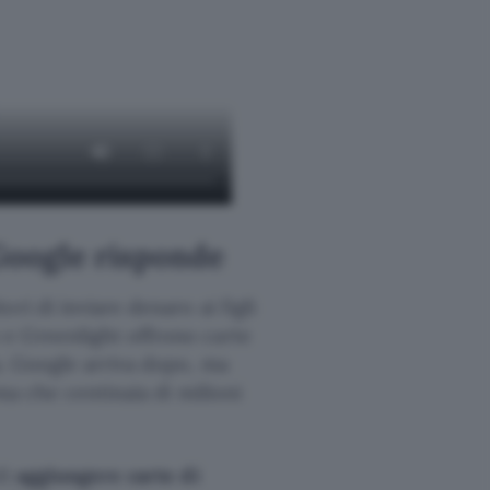
 Google risponde
ori di inviare denaro ai figli
e Greenlight offrono carte
. Google arriva dopo, ma
ma che centinaia di milioni
di
aggiungere carte di