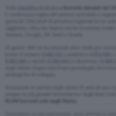
Nella
classifica
dedicata ai
brevetti ottenuti nel 20
è confermata regina del settore arrivando a segna
quota di 7.534 titoli di privativa registrati in un s
raggiunta, cifra che supera anche la somma totale 
Amazon, Google, HP, Intel e Oracle.
Di questi, IBM ne ha ottenuti oltre 3mila per invenz
(come il numero
8,661,132
), analytics (
8,874,638
),
8,903,360
), social (
8,706,648
) e sicurezza (
8,869,
negli ultimi cinque anni il suo portafoglio brevettu
strategiche di sviluppo.
Sommando le attività degli ultimi 22 anni di suo re
sempre la più grande brevettatrice degli Stati Unit
81.500 brevetti solo negli States
.
Nonostante la sua supremazia, sono diverse le azi