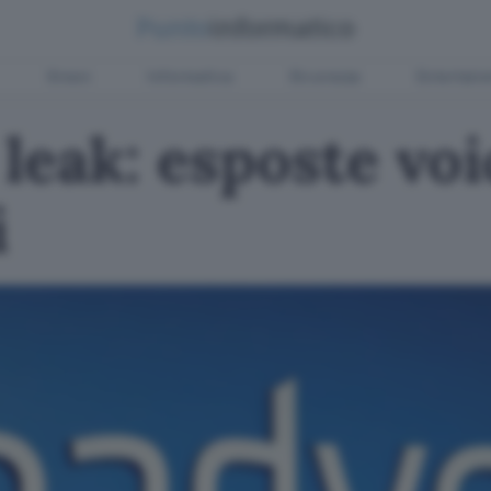
Green
Informatica
Sicurezza
Entertain
leak: esposte voi
i