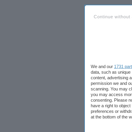
Continue without
We and our
1731 par
data, such as unique 
content, advertising
permission we and o
scanning. You may cl
you may access more 
consenting. Please no
have a right to objec
preferences or withdr
at the bottom of the 