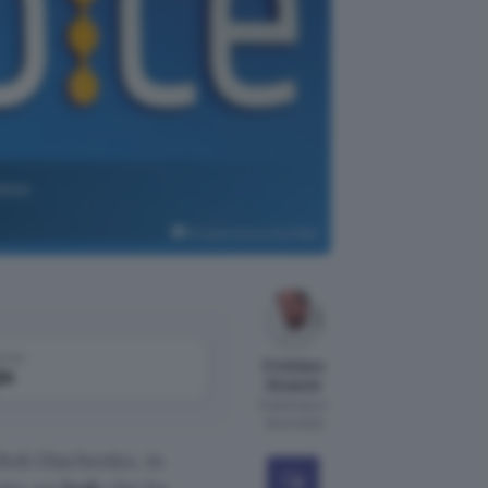
ness
Broadvoice su YouTube
come
Cristiano
le
Ghidotti
Pubblicato il
19 ott 2020
 Bob Diachenko, in