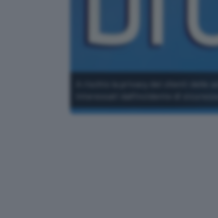
A rischio la privacy dei clienti delle 
interessati dall'incidente di sicurezz