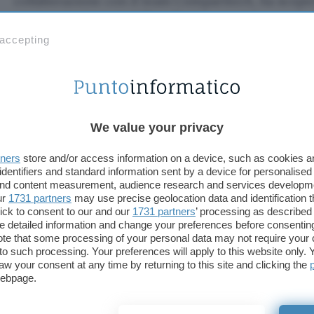
collaborazione con il team Comparitech, ha scop
interessato la società
Broadvoice
specializzata in s
contenente circa 350 milioni di record è rimasto e
 accepting
chiunque. Di questi, 2 milioni sono riferiti a
voicem
trascrizioni dei messaggi scambiati.
Incidente di sicurezza per il pr
We value your privacy
Potenzialmente enormi i rischi per la
privacy
: si 
tners
store and/or access information on a device, such as cookies 
riferimenti alle condizioni di salute dei pazienti i
identifiers and standard information sent by a device for personalised
si sono affidate alla piattaforma così come alle situ
 and content measurement, audience research and services developm
clienti seguiti da istituti bancari. A questo si ag
ur
1731 partners
may use precise geolocation data and identification 
ick to consent to our and our
1731 partners
’ processing as described 
numeri di telefono, indirizzi ecc. Sarebbero circa 
detailed information and change your preferences before consenting
interessate, tutti clienti di Broadvoice.
te that some processing of your personal data may not require your 
t to such processing. Your preferences will apply to this website only
aw your consent at any time by returning to this site and clicking the
L’
archivio
sembra essere rimasto esposto per il pe
webpage.
settembre al 2 ottobre, messo offline il giorno succ
momento
non si segnalano abusi
, ma non è da es