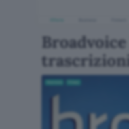
Offerte
Business
Fintech
Broadvoice 
trascrizion
Sicurezza
Privacy