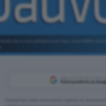
aziende che si sono affidate al servizio: circa 10000 i busi
a.
Aggiungi Punto Informatico 
Fonte preferita su Goog
L’ormai ben noto ricercatore esperto in sicurezza