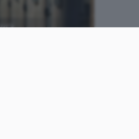
quella
Matthew Ansley, Unsplash
come
Cristiano
le
Ghidotti
Pubblicato il
12 ott 2020
 un servizio destinato alle
 comunicare con le loro
eak
che stando a quanto
blicamente le
trascrizioni di
zione della privacy.