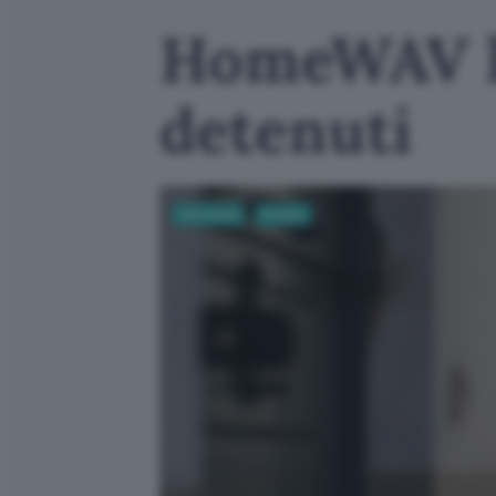
HomeWAV lea
detenuti
Sicurezza
Privacy