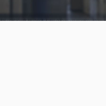
 trascrizioni: a rischio la privacy dei detenuti così come 
Aggiungi Punto Informatico 
Fonte preferita su Goog
La società statunitense
HomeWAV
realizza e offre
strutture detentive che consente ai
prigionieri
di
famiglie e con i loro legali. È stato oggetto di un
l
svelato nel fine settimana ha reso accessibili pub
migliaia di chiamate
. Una enorme potenziale viola