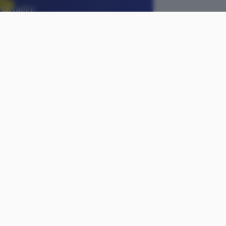
cittadini
come
Cristiano
le
Ghidotti
Pubblicato il
18 ott 2021
 alla
ripresa
del
Cashback
), si avvicina la scadenza
i chi si è guadagnato il
00.000 cittadini vale il
 euro per i