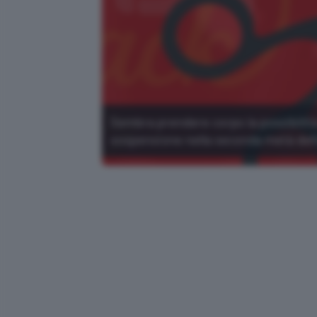
Sembra prendere corpo la possibilità
sospensione nella seconda metà dell