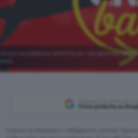
 di una cancellazione definitiva per il programma, dopo l
'anno.
Aggiungi Punto Informatico 
Fonte preferita su Goog
Il punto di domanda è obbligatorio, poiché l’ipotesi