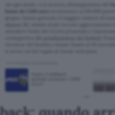
Ad ogni modo, ci si avvicina all’assegnazione del
S
bonus da 1.500 euro
riconosciuto ai 100.000 partec
giugno, hanno generato il maggior numero di trans
almeno 787
, stando al più recente aggiornamento d
attendere l’esito dei ricorsi presentati e l’assestam
conseguenza alla
penalizzazione dei furbetti
. Il
ter
ricezione del bonifico rimane fissato al 30 novembre
in arrivo un bel regalo di Natale anticipato.
TI POTREBBE INTERESSARE
Super Cashback:
quando arrivano i 1500
euro?
back: quando arr