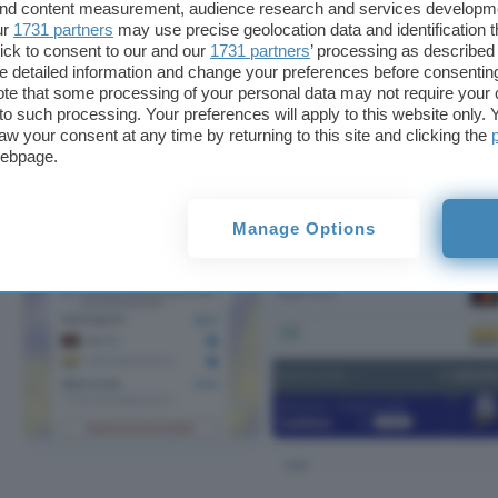
 and content measurement, audience research and services developm
sospensione
nel secondo trimestre 2021 potrebbe 
ur
1731 partners
may use precise geolocation data and identification 
pietra tombale. Pronti a esultare i sostenitori del 
ick to consent to our and our
1731 partners
’ processing as described 
dall’inizio ritenuto il
programma
un inutile spreco 
detailed information and change your preferences before consenting
te that some processing of your personal data may not require your 
t to such processing. Your preferences will apply to this website only
IMMAGINI
aw your consent at any time by returning to this site and clicking the
webpage.
Manage Options