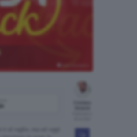
a
Punto Informatico
come
Cristiano
le
Ghidotti
Pubblicato il
25 ott 2021
 è al vaglio, ma ad oggi