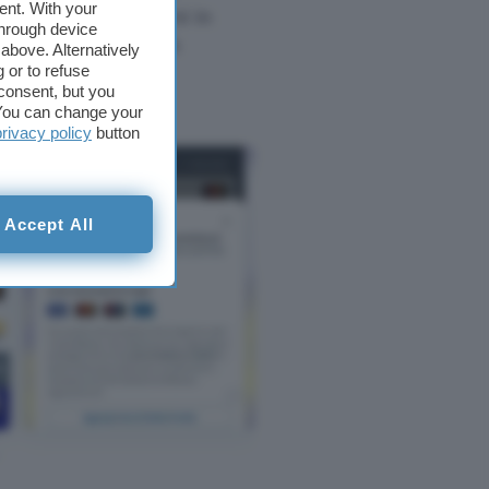
ent. With your
dunque trasformarsi in
through device
contante e chi ha fin
above. Alternatively
di risorse.
 or to refuse
consent, but you
. You can change your
privacy policy
button
Accept All