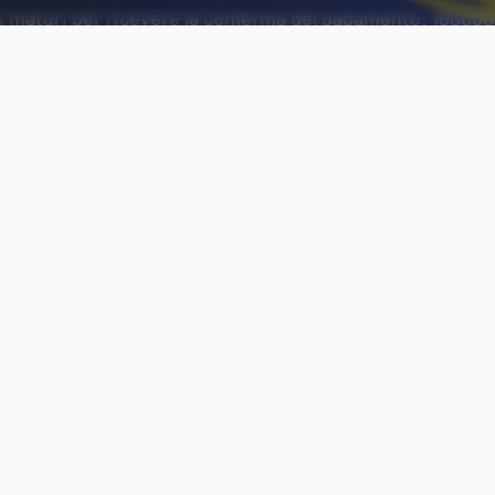
 maturi per ricevere la conferma del pagamento: 100000 
a.
Aggiungi Punto Informatico 
Fonte preferita su Goog
Quando mancano ormai meno di due mesi e mezzo
di Stato
(salvo ulteriori sospensioni o cancellazioni
fissata per il versamento dei
1.500 euro
in favore d
diritto di incassare il
Super Cashback
. Per questi 1
vecchio adagio
niente nuove, buone nuove
.
All’orizzonte il bonifico da 1.500