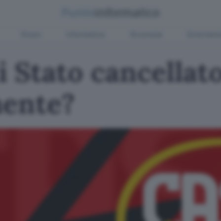
Green
Informatica
Sicurezza
Entertain
 Stato cancellat
mente?