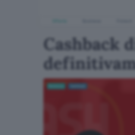
Offerte
Business
Fintech
Cashback di
definitiva
Business
Cashback