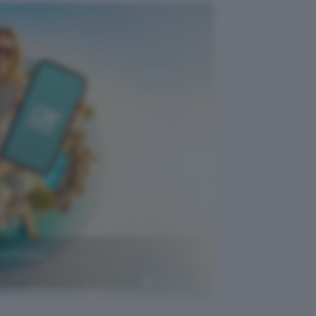
rofittane
Crédit Agricole