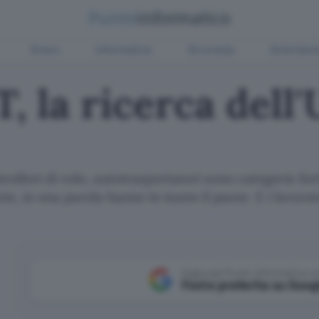
Green
Informatica
Sicurezza
Entertain
T, la ricerca dell
trollori di volo, autotrasportatori sono categorie fo
este, in una parola hanno in mano il paese. E i lavorat
Aggiungi Punto Informatico 
Fonte preferita su Goog