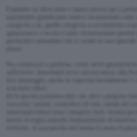
È passato un altro anno e siamo ancora qui a parla
soprattutto gratificante essere riconosciuti come
categoria a sé, quella categoria a cui sentiamo or
appartenere e in cui ci auto-riconosciamo poiché
particolare attitudine che ci rende se non specia
dotati.
Ma continuare a parlarne, come detto giustament
sufficiente, lamentarsi serve ancora meno; alla fi
loro messaggio, anche se espresso brutalmente è c
si sa farsi valere.
Ed in questo possiamo dire che altre categorie 
concetto: tassisti, controllori di volo, autisti del 
autotrasportatori sono categorie forti. Nessun gove
mente si sogna neanche lontanamente di mettersi d
richieste, in una parola essi hanno in mano il paese