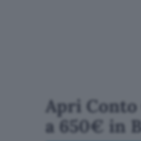
Apri Conto 
a 650€ in 