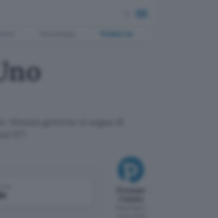
ment
Tecnologia
Pubblicità
'Uno
rti. Nessun governo si sogna di
ori IT?
come
Giuseppe
le
Cubasia
Pubblicato il
23 dic 2008