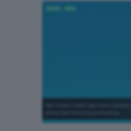
Fintech
Conti
Apri Conto Crédit Agricole a canone 
prima che finisca la promozione.