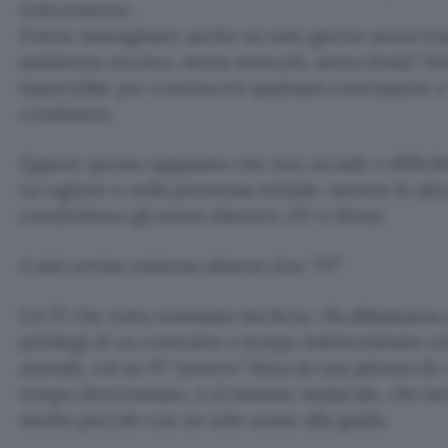
velocemente.
Potete immaginare anche un solo giorno senza tra
assistenza tecnica, senza network, senza fonia? S
basterebbe per convincere qualsiasi controparte a 
condizioni.
Eppure questo sappiamo che non accade e difficil
La ragione è nella premessa iniziale: mentre le alt
condividono gli stessi obiettivi, l’IT è diviso.
A mio avviso esistono almeno due “IT”.
Un IT che tutto sommato sta bene. Ha abbastanza 
privilegi di un contratto a tempo indeterminato ed 
aziende, ed un IT “povero” fatta da una pletora di 
tempo determinato, o al minimo sindacale, che la
medio piccole con un solo uomo alla guida.