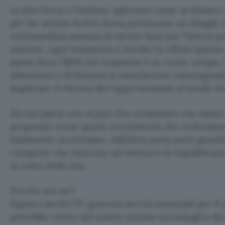
La loro forza è l’unione; agiscono come se fossero
per far sentire la loro forza provocano un disagio 
un’immediata assenza di servizi base per l’intero pa
nazione, ogni resistenza è inutile! In effetti quan
paese dove l’80% del trasporto è su ruote: tempo 2
alimentari e di benzina si esauriscono costringendo
implorare il ritorno dei rappresentanti al tavolo del
Da una parte non si può che constatare che siam
preparato verso questi avvenimenti che ciclicam
fatalmente accettiamo, dall’altra parte però guar
categorie che riescono ad ottenere la riqualificazi
al costo della vita.
Perché noi no?
Eppure anche l’IT governa servizi essenziali per il 
potrebbe vivere nel nostro mondo tecnologico dov