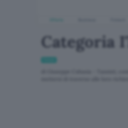
Offerte
Business
Fintech
Categoria I
Fintech
di Giuseppe Cubasia - Tassisti, con
mettersi di traverso alle loro richi