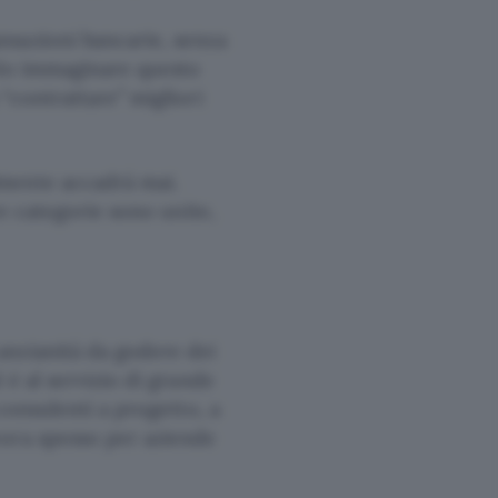
nsazioni bancarie, senza
olo immaginare questo
“contrattare” migliori
mente accadrà mai.
re categorie sono unite,
anzianità da godere dei
è al servizio di grande
consulenti a progetto, a
vora spesso per aziende