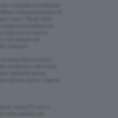
 uno e quando si mobilitano
diffuso nella popolazione ed
ese; sono i “Borg” della
to tempo può resistere un
/3 giorni e le riserve
 i vari ministri ad
le trattative.
o un paese davvero poco
ente accadono e che ormai
diamo ammirati queste
one del loro lavoro rispetto
paese, senza l’IT non si
e tutto cambia cosi