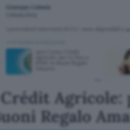
Giuseppe Cubasia
Cubasia blog
I precedenti interventi di G.C. sono disponibili a
q
TI POTREBBE INTERESSARE
Apri Conto Crédit
Agricole: per te fino a
650€ in Buoni Regalo
Amazon
Crédit Agricole: 
Buoni Regalo Am