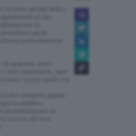
re di come sarebbe bello e
 appartenenti ad una
gogliosamente di
 possediamo quella
li almeno particolarmente
e da qualcuno, non è
ne è duro ammetterlo, ma il
orretto: si è per quello che
hanno ben compreso questo
trasporto pubblico,
rno (italiano) sano di
i traverso alle loro
.