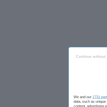
Continue without
We and our
1731 par
data, such as unique 
content, advertising