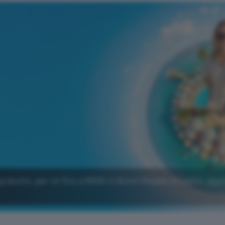
gratuito, per te fino a 650€ in Buoni Regalo Amazon: app