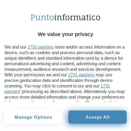
We value your privacy
We and our
1731 partners
store and/or access information on a
device, such as cookies and process personal data, such as
unique identifiers and standard information sent by a device for
personalised advertising and content, advertising and content
measurement, audience research and services development.
With your permission we and our
1731 partners
may use
precise geolocation data and identification through device
scanning. You may click to consent to our and our
1731
partners
’ processing as described above. Alternatively you may
access more detailed information and change your preferences
before consenting or to refuse consenting. Please note that
some processing of your personal data may not require your
consent, but you have a right to object to such processing. Your
Manage Options
Accept All
preferences will apply to this website only. You can change
your preferences or withdraw your consent at any time by
returning to this site and clicking the
privacy policy
button at the