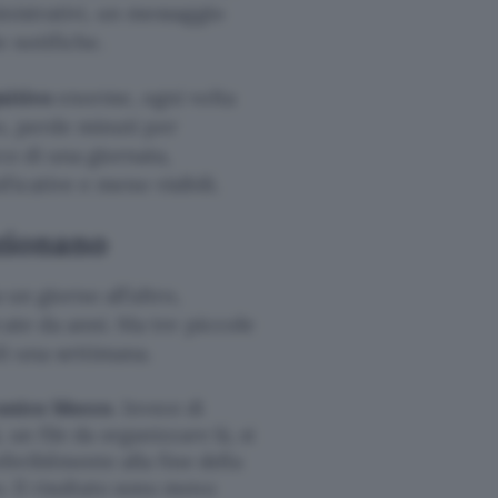
nistrativi, un messaggio
e notifiche.
nitivo
enorme, ogni volta
ro, perde minuti per
co di una giornata,
icative e meno visibili.
zionano
 un giorno all’altro,
cate da anni. Ma tre piccole
di una settimana.
unico blocco
. Invece di
, un file da organizzare là, si
ribilmente alla fine della
. Il risultato sono meno