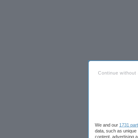
Continue without
We and our
1731 par
data, such as unique 
content, advertising