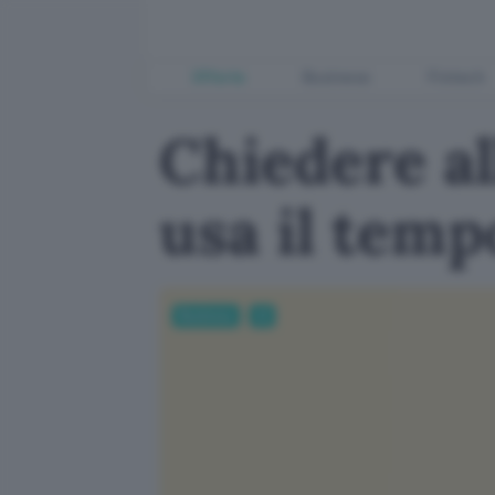
Offerte
Business
Fintech
Chiedere al
usa il temp
Business
AI