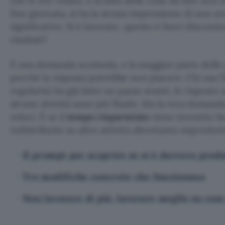
che le ore volino, e la lista delle cose da fare non
fine giornata, si ha la strana impressione di non 
significativo. Si è lavorato, questo è fuori discussi
risultati?
È una domanda scomoda, e la maggior parte delle 
perché la risposta potrebbe non piacere. Chi usa l’
regolarità ha già fatto un passo avanti, le risposte a
alcune attività sono più fluide. Ma la vera domanda
veloci. È se il
tempo risparmiato
viene investito 
redistribuito su altre attività altrettanto improdutt
Il prompt per scoprire se si è davvero produ
Tre modifiche concrete che funzionano
Non lavorare di più, lavorare meglio su cose