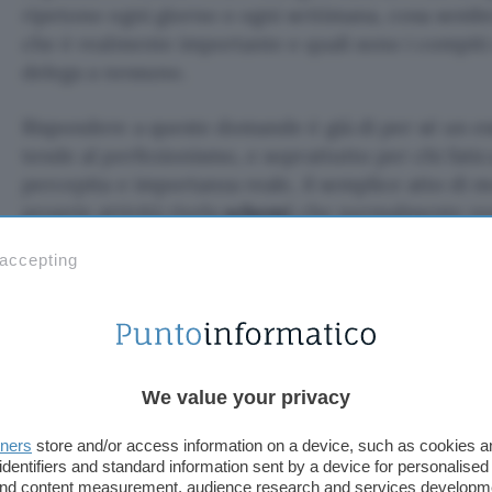
ripetono ogni giorno o ogni settimana, cosa sembr
che è realmente importante e quali sono i compiti 
delega a nessuno.
Rispondere a queste domande è già di per sé un ese
tende al perfezionismo, e soprattutto per chi fatic
percepita e importanza reale, il semplice atto di 
proprie attività rivela
schemi
che normalmente resta
spesso diventa evidente prima ancora di leggere l’a
 accepting
Dopo aver ricevuto le risposte, l’AI organizza le att
Lavoro ad alto valore
(da mantenere). Sono le at
delegare, come il lavoro creativo, il pensiero str
We value your privacy
richiedono giudizio e competenza specifica. Ne
cose per cui si è stati assunti o su cui si basa la
tners
store and/or access information on a device, such as cookies 
è che spesso occupano una fetta sorprendenteme
identifiers and standard information sent by a device for personalised
 and content measurement, audience research and services developm