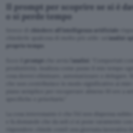
Il prompt per scoprire se si è d
o si perde tempo
Invece di
chiedere all’intelligenza artificiale
rispo
chiederle qualcosa di molto più utile: un’
analisi s
proprio tempo
.
Ecco il
prompt
che avvia l’
analisi
:
Comportati com
produttività. Analizza come passo il mio tempo ogn
cosa dovrei eliminare, automatizzare o delegare. Si
che non contribuisce in modo significativo ai miei 
piano semplice per recuperare almeno 10 ore a se
specifiche e prioritarie.
La cosa interessante è che l’AI non dispensa subito
e fa domande che da soli ci si pone raramente con 
rispondere chiede com’è una giornata lavorativa tipi