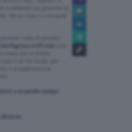
 si accorci mai… eppure, a
aver combinato un granché di
one. Ma su cosa, e con quali
persone evita di porsela
intelligenza artificiale
con
rrivano più in fretta,
 non è se l’AI rende più
bene o semplicemente
ive.
ttivi o si perde tempo
 diverse