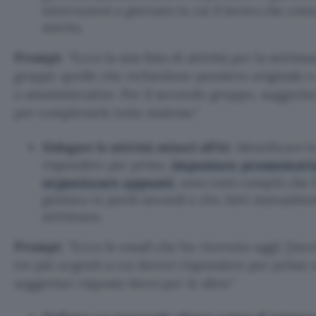
interruzioni e giornate in cui il lavoro che con
merita.
Prompt
:
Ecco la mia lista di attività per la settim
gruppi: quelle che richiedono pensiero originale e
o amministrative. Per il secondo gruppo, suggerisc
per completarle tutte insieme.
Delegare le attività minori all’AI
. Identificare 
impostare promemori
rispondere per prime,
organizzare appunti
, sono tutti compiti che l
gestisce in pochi secondi e che, fatti manualme
settimana.
Prompt
:
Ecco le email che ho ricevuto oggi: [incol
tre più urgenti a cui dovrei rispondere per prime 
suggerisci risposte brevi per le altre.