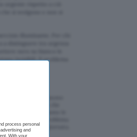
a urgente rispetto a ciò
che si svolgono e non si
rcizio illuminante. Per chi
a a distinguere tra urgenza
mettere nero su bianco le
no invisibili. Il problema
nalisi dell’AI…
ività in tre gruppi.
tività che non si possono
ategico, le decisioni che
ssuna sorpresa qui, sono le
 propria attività. Il problema
and process personal
nte piccola della giornata.
 advertising and
ent. With your