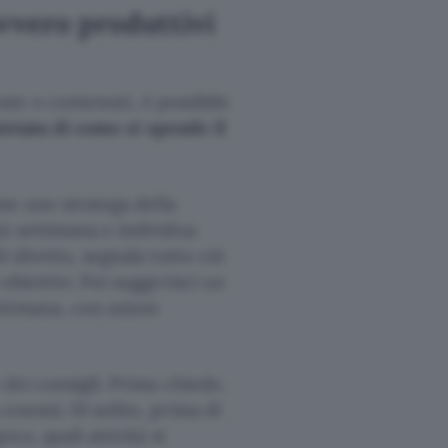
avvero produttivi
ste o contenuti, è possibile
pietata di come si spende il
e uno stratega della
i settimana e individua
i diretto, segnala tutto ciò
obiettivi. Poi suggerisci un
ttimana, con azioni
 dei consigli. Prima chiede,
onestà. Di solito, prima di
ca, quali attività si