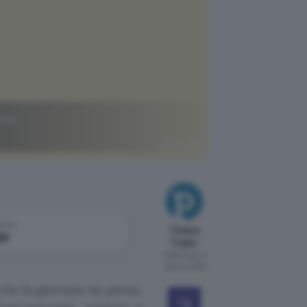
nza
ChatGPT
come
Tiziana
le
Foglio
Pubblicato il
28 mar 2026
che la giornata sia piena,