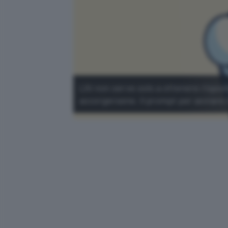
L'AI non serve solo a ottenere rispo
accorgersene. Il prompt per avviare l'