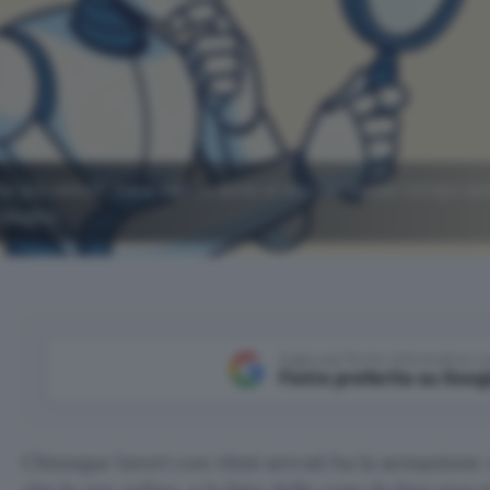
ste più veloci, ma a capire dove si sta perdendo tempo se
analisi.
Aggiungi Punto Informatico 
Fonte preferita su Goog
Chiunque lavori con ritmi serrati ha la sensazione 