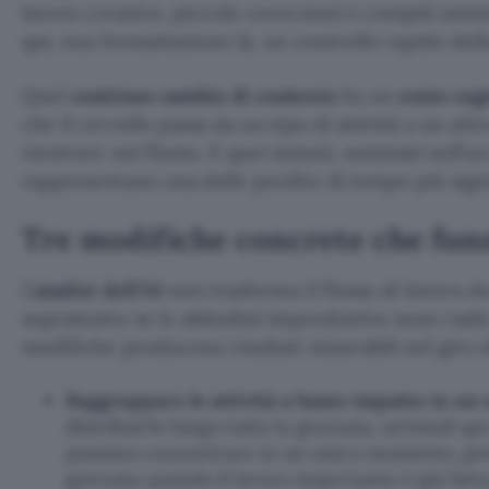
lavoro creativo, piccole correzioni e compiti ammi
qui, una formattazione là, un controllo rapido dell
Quel
continuo cambio di contesto
ha un
costo cog
che il cervello passa da un tipo di attività a un alt
rientrare nel flusso. E quei minuti, sommati nell’ar
rappresentano una delle perdite di tempo più signif
Tre modifiche concrete che fun
L’
analisi dell’AI
non trasforma il flusso di lavoro da
soprattutto se le abitudini improduttive sono radi
modifiche producono risultati misurabili nel giro 
Raggruppare le attività a basso impatto in un 
distribuirle lungo tutta la giornata, un’email qui
possono concentrare in un unico momento, prefe
giornata quando il lavoro importante è già fatto