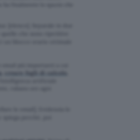
ta ha finalmente lo spazio che
ana: [elenco]. Separale in due
 quelle che sono ripetitive
i un blocco orario ottimale
le email più importanti a cui
a
creare fogli di calcolo
,
,
’intelligenza artificiale
nte, rubano ore ogni
lare le email]. Evidenzia le
e spiega perché, poi