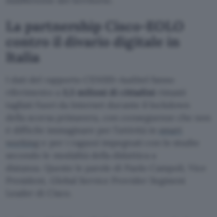
indifferente del territorio.
La partnership Cisco-EOLO
contro il divario digitale in
Italia
I dati del rapporto CENSIS-Auditel fanno
riferimento a
3,5 milioni di cittadini
rimasti
tagliati fuori da Internet durante il lockdown
della scorsa primavera, con conseguenze che non
è difficile immaginare per l’attività in
smart
working
e per i ragazzi impegnati con lo studio
secondo le modalità della didattica a
distanza. Queste le parole di Paolo Campoli, Vice
President, Global Service Provider Segment
Leader di Cisco.