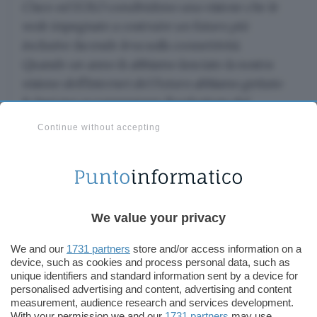
Cisco ed EOLO condividono una visione che le
vede impegnate a costruire un futuro più
inclusivo facendo leva sulla connettività.
Quando un anno fa abbiamo lanciato la nostra
visione dell’Internet del Futuro abbiamo gettato
le basi per accompagnare l’evoluzione del
mondo digitale nei prossimi dieci anni. EOLO ha
Continue without accepting
la nostra stessa passione e sta compiendo
grandi passi in avanti per offrire a tutti un
accesso a internet di qualità, a costi contenuti.
We value your privacy
Preparandosi per il
5G
, EOLO intende dunque
rendere più solida e performante la propria
rete
We and our
1731 partners
store and/or access information on a
FWA
con una backbone da 400 Gigabit Ethernet
device, such as cookies and process personal data, such as
che integra i router Cisco della serie 8000 e ASR
unique identifiers and standard information sent by a device for
personalised advertising and content, advertising and content
9003. Attualmente la copertura raggiunge circa
measurement, audience research and services development.
6.500 comuni di tutta Italia. Chiudiamo con il
With your permission we and our
1731 partners
may use