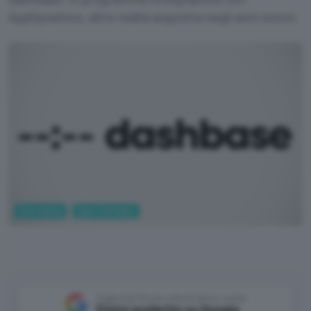
AppDynamics, altre realtà acquisita negli anni scorsi.
Informatica
App e Software
Cisco
Aggiungi Punto Informatico come
Fonte preferita su Google