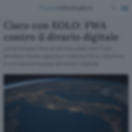
Cisco con EOLO: FWA
contro il divario digitale
La tecnologia Cisco al servizio della rete Fixed
Wireless Access gestita in Italia da EOLO: l'obiettivo
è contrastare la piaga del divario digitale.