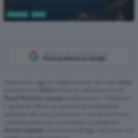
Tecnologia
Mobile
Pexels
Aggiungi Punto Informatico come
Fonte preferita su Google
Annunciata oggi la collaborazione che vede
Cisco
al lavoro con
EOLO
al fine di rafforzare la rete
Fixed Wireless Access
dell’operatore. L’obiettivo
è quello di offrire un servizio di connettività
adeguato alle aree periferiche e rurali del Paese,
contribuendo così a contrastare la piaga del
divario digitale
che ancora affligge una parte non