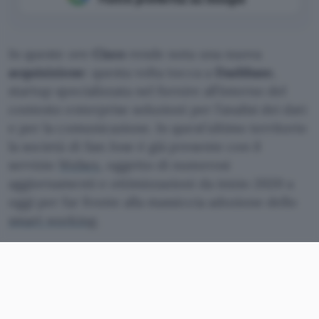
In queste ore
Cisco
rende nota una nuova
acquisizione
: questa volta tocca a
Dashbase
,
startup specializzata nel fornire all’interno del
contesto enterprise soluzioni per l’analisi dei dati
e per la comunicazione. In quest’ultimo territorio
la società di San Jose è già presente con il
servizio
Webex
, oggetto di numerosi
aggiornamenti e ottimizzazioni da inizio 2020 a
oggi per far fronte alla massiccia adozione dello
smart working
.
Cisco annuncia l’acquisizione
della startup Dashbase
Non è stata resa nota l’entità dell’investimento