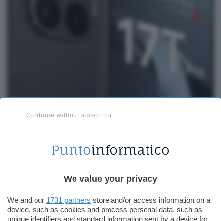
Continue without accepting
We value your privacy
We and our
1731 partners
store and/or access information on a
device, such as cookies and process personal data, such as
unique identifiers and standard information sent by a device for