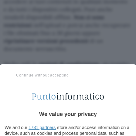
accedere ai tuoi contenuti in qualsiasi momento
e da tutti i dispositivi collegati. Puoi anche
renderli disponibili offline.
Non ci sono
restrizioni
nell’upload e potrai anche recuperare
i file eliminati fino a 30 giorni oppure
ripristinare versioni precedenti
di un
documento sovrascritto.
Molto utili le
opzioni di condivisione
, sia tramite
link (anche protetto da password), che attraverso
Continue without accepting
cartelle condivise. Non manca il
player audio e
video integrato
che trasforma il tuo spazio
pCloud nella tua piccola libreria di musica e
filmati sempre disponibile.
We value your privacy
Approfitta degli sconti sui piani Lifetime
We and our
1731 partners
store and/or access information on a
device, such as cookies and process personal data, such as