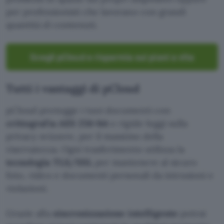
per professionisti che lavorano con grandi
quantità di contenuti.
Scegli pCloud e risparmia sui piani a vita
Tutti i vantaggi di pCloud
pCloud protegge i tuoi documenti con
crittografia AES 256-bit
e rigide leggi sulla
privacy svizzere, per il massimo della
riservatezza. Ogni trasferimento utilizza la
tecnologia TLS/SSL
per mantenere al sicuro
foto, video e documenti personali da intrusioni e
violazioni.
Grazie alla
sincronizzazione intelligente
potrai