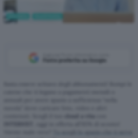
Informatica
Cloud & Hosting
Canva
Aggiungi Punto Informatico come
Fonte preferita su Google
Basta essere schiavo degli abbonamenti! Rompi le
catene che ti legano a pagamenti mensili o
annuali per avere spazio a sufficienza “nella
nuvola” dove caricare foto, video e altri
contenuti. Scegli il tuo
cloud a vita
con
INTERNXT
, oggi in offerta all’85% di sconto!
Niente male vero?
Tu scegli lo spazio che ti serve