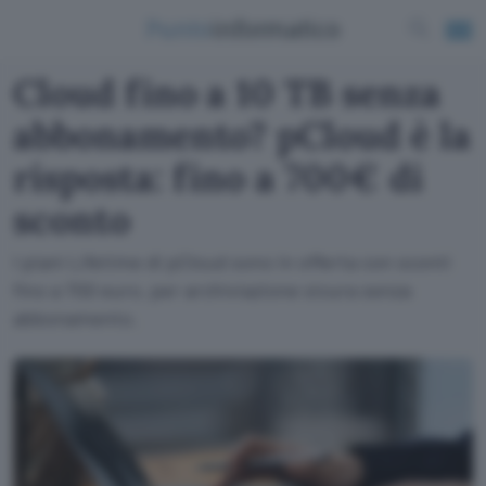
Cloud fino a 10 TB senza
abbonamento? pCloud è la
risposta: fino a 700€ di
sconto
I piani Lifetime di pCloud sono in offerta con sconti
fino a 700 euro, per archiviazione sicura senza
abbonamento.