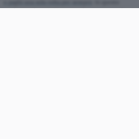
e paghi una sola volta per sempre
. In questo
modo non dovrai più pagare alcun canone e lo
spazio sarà solo tuo.
Scegli INTERNXT: paghi 1 volta per tutte
Sono tre le soluzioni a vita offerte da INTERNXT,
perfette in base alle tue esigenze. Che tu sia un
professionista, un amante della fotografia o
semplicemente un utente che cerca uno spazio
dove archiviare i suoi file, qui trovi la scelta di cui
non te ne pentirai. Grazie al
supporto clienti
premium
hai un’assistenza sempre pronta ad
aiutarti ogni volta che ne hai bisogno. Inoltre,
grazie alla
garanzia di rimborso di 30 giorni
hai
tutto il tempo per provare questo servizio senza
compromessi.