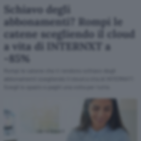
Schiavo degli
abbonamenti? Rompi le
catene scegliendo il cloud
a vita di INTERNXT a
-85%
Rompi le catene che ti rendono schiavo degli
abbonamenti scegliendo il cloud a vita di INTERNXT!
Scegli lo spazio e paghi una volta per tutte.