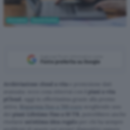
Informatica
Cloud & Hosting
Aggiungi Punto Informatico come
Fonte preferita su Google
Archiviazione cloud a vita
e protezione dati
avanzata: ecco cosa otterrai con
i piani a vita
pCloud
, oggi in offertissima grazie alla promo
attiva.
Risparmia fino a 700 euro
scegliendo uno
dei
piani Lifetime fino a 10 TB
, potrebbero anche
rivelarsi
un’ottima idea regalo
per chi ha sempre
problemi di spazio sui propri dispositivi oppure