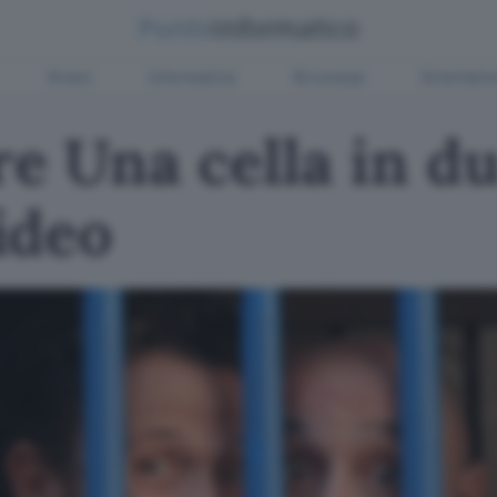
Green
Informatica
Sicurezza
Entertain
e Una cella in d
ideo