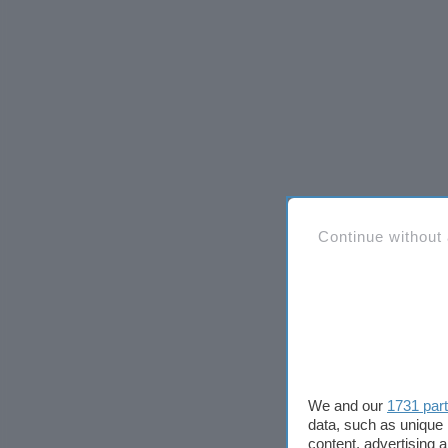
Continue without
We and our
1731 par
data, such as unique 
content, advertising