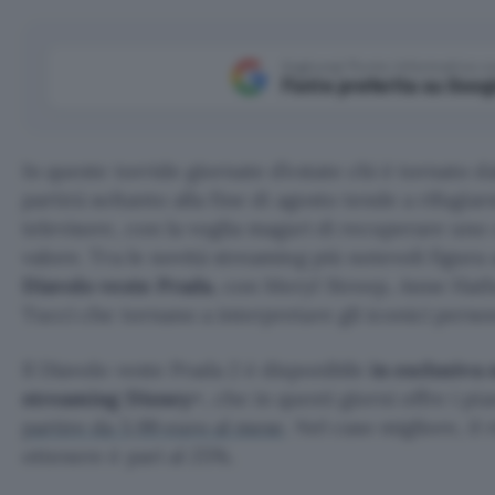
Aggiungi Punto Informatico 
Fonte preferita su Goog
In queste torride giornate d’estate chi è tornato da
partirà soltanto alla fine di agosto tende a rifugiars
televisore, con la voglia magari di recuperare uno
valore. Tra le novità streaming più notevoli figura
Diavolo veste Prada
, con Meryl Streep, Anne Hath
Tucci che tornano a interpretare gli iconici perso
Il Diavolo veste Prada 2 è disponibile
in esclusiva 
streaming Disney+
, che in questi giorni offre i pi
partire da 5,99 euro al mese
. Nel caso migliore, il
ottenere è pari al 25%.