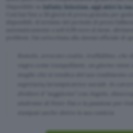
Disponibile su
Infinity Selection, oggi attivi la tu
Così hai fino a 30 giorni di prova gratuita per gode
disponibili. Al termine del periodo di prova l’abb
automaticamente a soli 6,99 euro al mese, altrimen
problemi. Dai un’occhiata alla sinossi ufficiale di q
Romolo, avvocato coatto, truffaldino, che d
viagra come tranquillante, un giorno viene 
moglie che si vendica del suo tradimento c
segretaria/arrampicatrice sociale. In carcer
dividere il “soggiorno” con Angelo, disoccu
sindrome di Peter Pan e la passione per Go
stampati anche dietro la sua camicia.