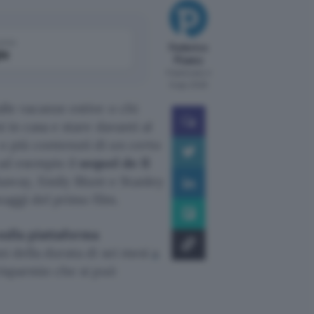
come
Federico
le
Pisanu
Pubblicato il
6 ago 2026
lle vacanze estive o chi
i in casa e stare davanti al
 o più contenuti di un certo
 ad esempio il
sequel de Il
away, Emily Blunt e Stanley
naggi del primo film.
sulla piattaforma
ani della durata di sei mesi
a
 risparmio che si può