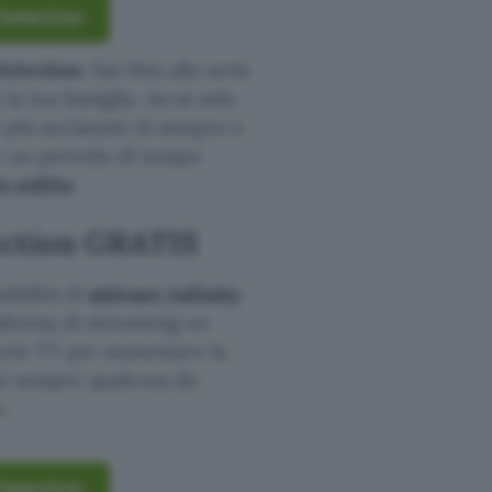
 Selection
Selection
. Dai film alle serie
la tua famiglia. Avrai solo
a i più acclamati di sempre e
on un periodo di tempo
o subito
.
lection GRATIS
sibilità di
attivare Infinity
ttaforma di streaming on
serie TV per aumentare la
ai sempre qualcosa da
.
 Selection