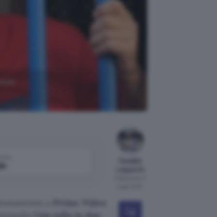
tion
come
Osvaldo
le
Lasperini
Pubblicato il
2 gen 2024
 abbonamento a
Prime Video
commedia
Una cella in due
.