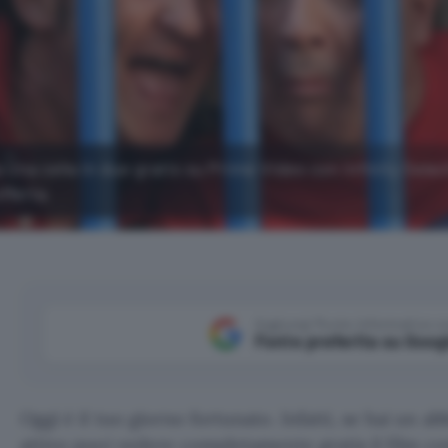
Una cella in due gratis su Prime Video con Infinity Selec
fferta.
Aggiungi Punto Informatico 
Fonte preferita su Goog
Oggi è il tuo giorno fortunato. Infatti, se hai un
attivo puoi vedere completamente gratis il film 