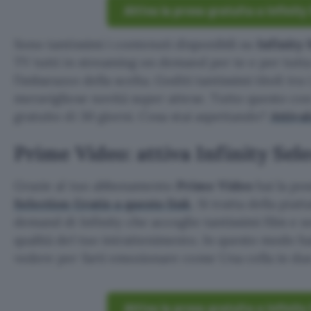
Attiva la prova gratuita a Infinity
Sono tantissimi i contenuti disponibili su
Infinity 
TV tutti in streaming on demand per te e per tutta 
l’imbarazzo della scelta. Goditi tantissimi titoli tr
meravigliose novità super attese. Tutto questo c
gratuito di 30 giorni. Cosa stai aspettando?
Attival
Prime Video: attiva Infinity Se
Grazie al tuo abbonamento
Prime Video
hai la pos
Selection Gratis a questo link
. Si tratta della pia
demand di Infinity che accoglie tantissimi film e 
qualità del tuo intrattenimento. In questo modo h
vedere per farti emozionare come Una cella in due
Attiva la prova gratuita a Infinity