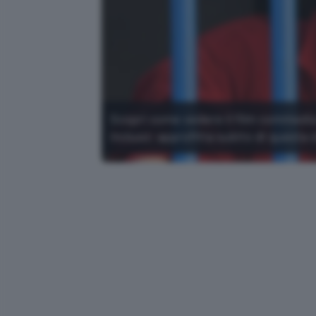
Scopri come vedere il film commedia 
incluso: approfitta subito di questa o