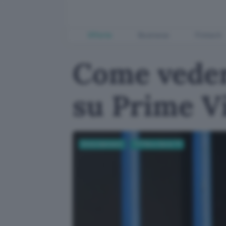
Offerte
Business
Fintech
Come veder
su Prime V
Entertainment
TV Film e Serie TV