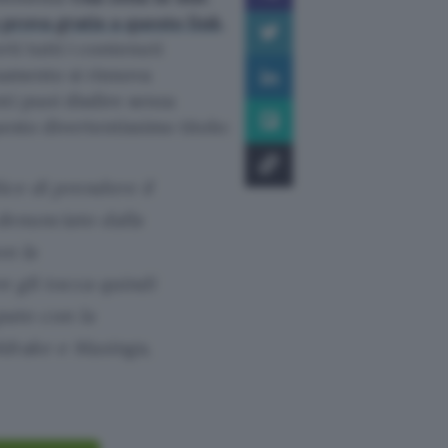
a prova gratis a questo link
.
rti tutti i contenuti
onamento si rinnova
ti puoi disdire senza
uesto divertentissimo titolo:
ice di prendere il
denunciato dalla
on la
e gli tocca quindi
pato con la
ldrake e Mazinga,