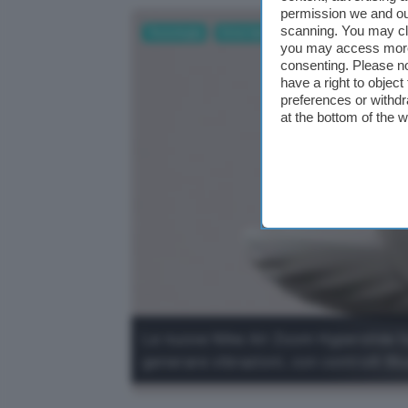
permission we and o
scanning. You may cl
Tecnologia
Entertainment
Sport
you may access more 
consenting. Please no
have a right to objec
preferences or withdr
at the bottom of the 
Le nuove Nike Air Zoom Hyperslide ha
generare vibrazioni, con controlli Bl