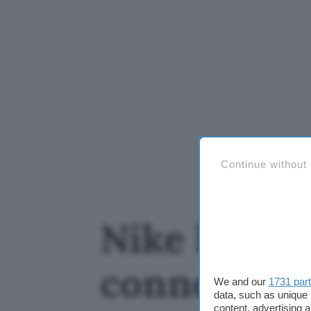
Continue without
Nike ha pre
connesse, s
We and our
1731 par
data, such as unique 
content, advertising