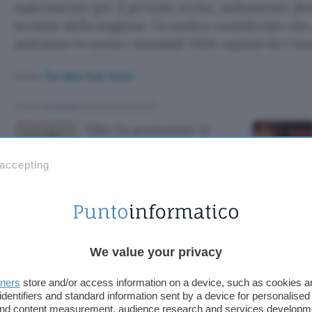
malcontento per il periodo scelto, solitamente des
termine della stagione. Va inoltre considerato che,
andranno in scena i mondiali 2026 ospitati da Cana
Fonte:
The New York Times
TI POTREBBE INTERESSARE
Nike ha presentato le
ciabatte smart:
connesse, scaldano e
 accepting
vibrano
sentato le ciabat
We value your privacy
caldano e vibran
tners
store and/or access information on a device, such as cookies 
identifiers and standard information sent by a device for personalised
 and content measurement, audience research and services developm