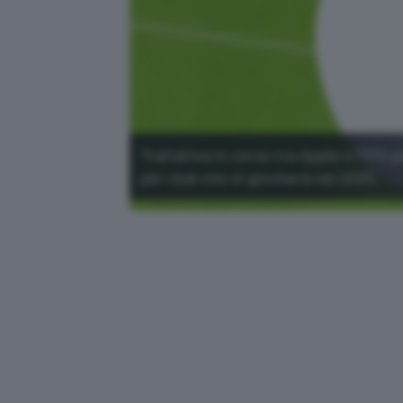
Trattativa in corso tra Apple e FIFA 
per club che si giocherà nel 2025.