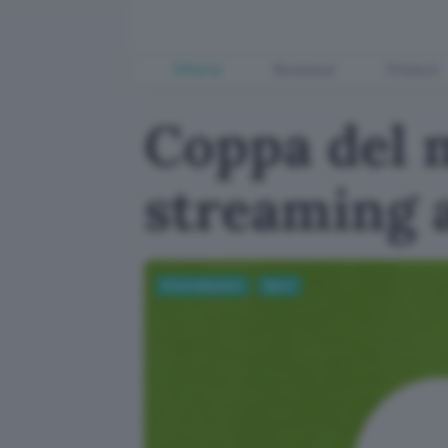
Offerte
Business
Fintech
Coppa del m
streaming 
Entertainment
Sport