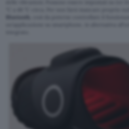
delle vibrazioni. Possono essere impostati su tre li
°C a 48 °C circa. Per non farsi mancare proprio nul
Bluetooth
, così da poterne controllare il funzion
un’applicazione su smartphone, in alternativa all’ut
integrato.