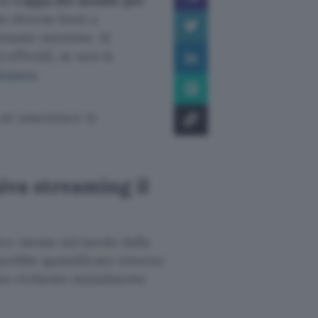
lla
Coppa del mondo per
o diverse fonti a
rimaste anonime. Al
fficiali, se non la
euters
.
né smentisce le
iva streaming il
co messo sul tavolo dalla
arebbe quantificato intorno
to richiesto inizialmente