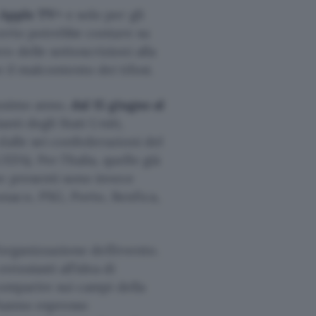
Apple TV+
e solo per gli
 certo potrebbe contare su
o delle sottoscrizioni alla
il malcontento dei tifosi.
ossimo anno,
dal 15 giugno al
nti degli Stati Uniti,
dalle sei confederazioni del
). Per l’Italia, quelle già
e presenti sono invece
naco, PSG, Porto, Benfica,
’organizzazione dell’evento.
ntusiasti all’idea di
comparire sui campi della
anno espresso