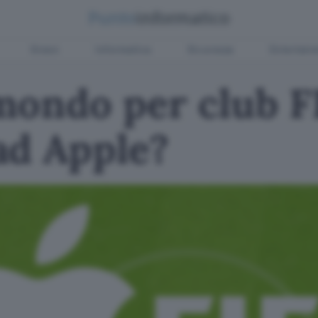
Green
Informatica
Sicurezza
Entertain
ondo per club FI
ad Apple?