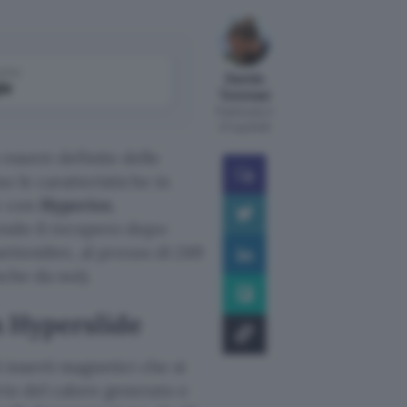
come
Davide
le
Tommasi
Pubblicato il
27 lug 2026
essere definite delle
no le caratteristiche in
ne con
Hyperice
,
rendo il recupero dopo
9 settembre, al prezzo di 249
nche da noi).
m Hyperslide
i inserti magnetici che si
rio del calore generato e