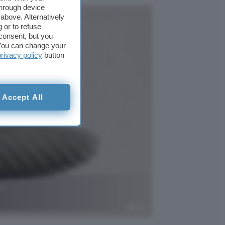
through device
above. Alternatively
 or to refuse
consent, but you
. You can change your
privacy policy
button
Accept All
 e
Nike