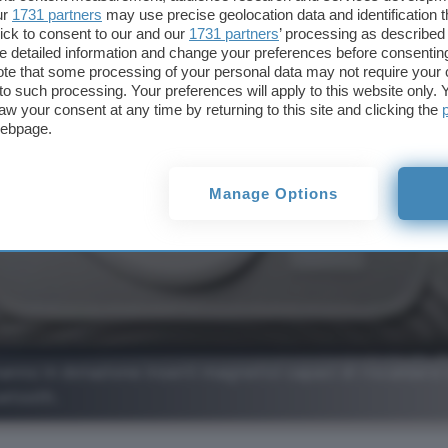
ur
1731 partners
may use precise geolocation data and identification 
ick to consent to our and our
1731 partners
’ processing as described 
detailed information and change your preferences before consenting
te that some processing of your personal data may not require your 
t to such processing. Your preferences will apply to this website only
aw your consent at any time by returning to this site and clicking the
webpage.
Manage Options
nno in dotazione inserti magnetici capaci di riscaldarsi
uetooth.