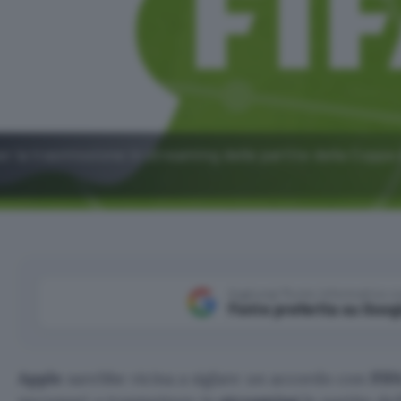
per la trasmissione in streaming delle partite della Copp
Aggiungi Punto Informatico 
Fonte preferita su Goog
Apple
sarebbe vicina a siglare un accordo con
FIF