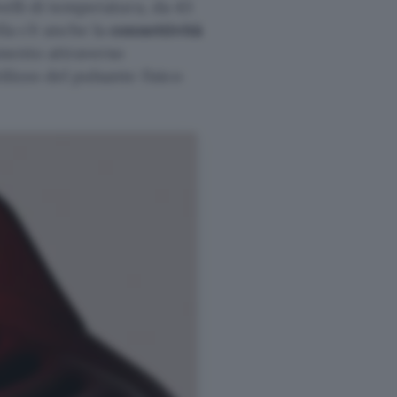
velli di temperatura, da 43
la c’è anche la
connettività
amento attraverso
ilizzo del pulsante fisico