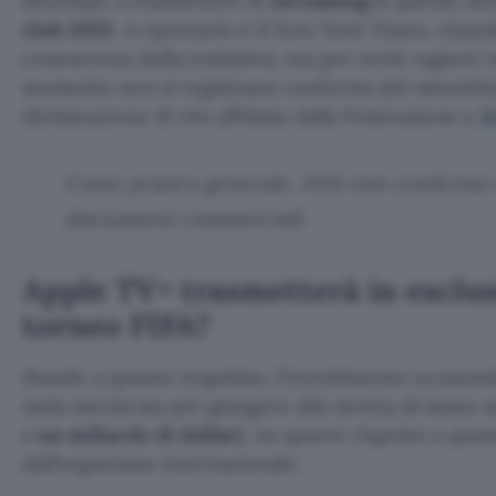
necessari a trasmettere in
streaming
le partite de
club 2025
. A riportarlo è il New York Times, citand
conoscenza della trattativa, ma per ovvie ragioni 
momento non si registrano conferme (né smentite) u
dichiarazione di rito affidata dalla Federazione a
R
Come pratica generale, FIFA non conferma 
discussioni commerciali.
Apple TV+ trasmetterà in esclus
torneo FIFA?
Stando a quanto trapelato, l’investimento economi
mela morsicata per giungere alla stretta di mano s
a
un miliardo di dollari
, un quarto rispetto a quan
dall’organismo internazionale.