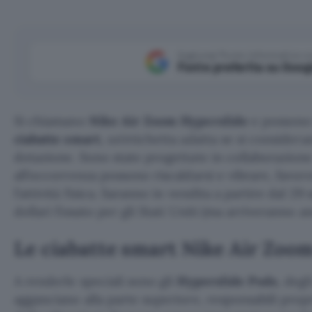
Aggiungi Punto Informatico 
Fonte preferita su Goog
Si chiamano
Nike Air Zoom Hyperslide
e possono 
ciabatte smart
, un’etichetta adatta se si considera
dotazione. Sono state progettate in collaborazio
all’occorrenza possono riscaldarsi e vibrare, favo
l’attività fisica. Saranno in vendita a partire dal 2
dollari fissato per gli Stati Uniti (ma arriveranno a
Le ciabatte smart Nike Air Zoo
A renderle speciali sono gli
Hyperslide Pods
, degl
agganciano alla parte superiore, responsabili prop