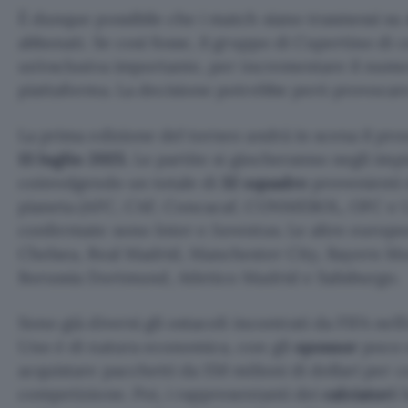
È dunque possibile che i match siano trasmessi su
abbonati. Se così fosse, il gruppo di Cupertino di
un’esclusiva importante, per incrementare il numer
piattaforma. La decisione potrebbe però provocare 
La prima edizione del torneo andrà in scena il pr
13 luglio 2025
. Le partite si giocheranno negli impia
coinvolgendo un totale di
32 squadre
provenienti 
pianeta (AFC, CAF, Concacaf, CONMEBOL, OFC e UEFA
confermate sono Inter e Juventus. Le altre europe
Chelsea, Real Madrid, Manchester City, Bayern Mo
Borussia Dortmund, Atletico Madrid e Salisburgo.
Sono già diversi gli ostacoli incontrati da FIFA nell
Uno è di natura economica, con gli
sponsor
poco e
acquistare pacchetti da 150 milioni di dollari per 
competizione. Poi, i rappresentanti dei
calciatori
h