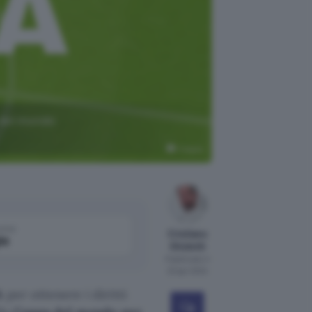
a del mondo
Freepik
come
Cristiano
le
Ghidotti
Pubblicato il
23 apr 2024
A
per ottenere i diritti