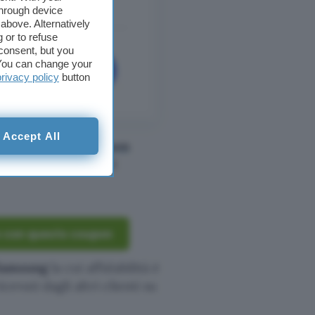
through device
above. Alternatively
 or to refuse
consent, but you
. You can change your
privacy policy
button
Accept All
 che
attivare il coupon
ima di effettuare il
o con questo coupon
 Samsung
la cui affidabilità è
icevuti dagli altri clienti su