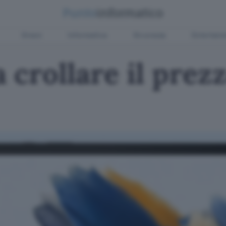
Green
Informatica
Sicurezza
Entertain
a crollare il prez