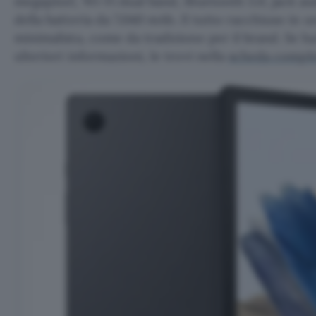
megapixel, Wi-Fi dual band, Bluetooth 5.0, jack aud
della batteria da 7.040 mAh. Il tutto racchiuso in 
minimalista, come da tradizione per il brand. Se h
ulteriori informazioni, le trovi nella
scheda compl