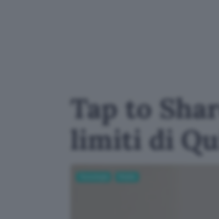
Tap to Shar
limiti di Q
Tecnologia
Mobile