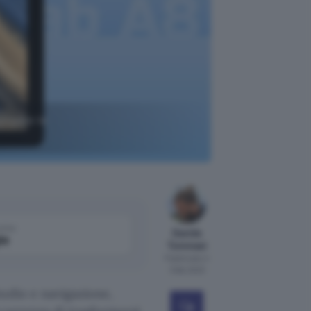
ungare le
come
Davide
le
Tommasi
Pubblicato il
3 feb 2023
tudio e navigazione,