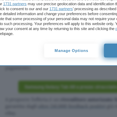
ur
1731 partners
may use precise geolocation data and identification 
ick to consent to our and our
1731 partners
’ processing as described 
detailed information and change your preferences before consenting
te that some processing of your personal data may not require your 
t to such processing. Your preferences will apply to this website only
aw your consent at any time by returning to this site and clicking the
webpage.
Manage Options
Per approfittare dell’occasione, non devi far altro
inserendo il codice
nell’apposito campo, pr
CASA23
pagamento.
Samsung Galaxy Tab A8 a prezzo stracciat
A proporre l’offerta è un
rivenditore autorizzato
garantita dagli
oltre 241.000 feedback positivi
già r
eBay.