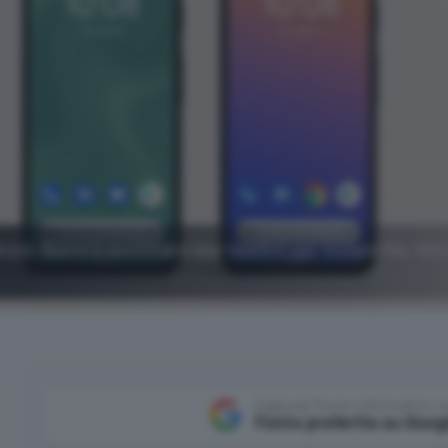
id. Basterà avvicinare due telefoni per inviare file, foto 
Aggiungi Punto Informatico 
Fonte preferita su Goog