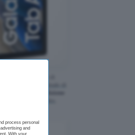
 hai la possibilità di
xy Tab A8 al
prezzo finale di
o inoltre della
spedizione
he, se lo
ordini subito
,
and process personal
 advertising and
ent. With your