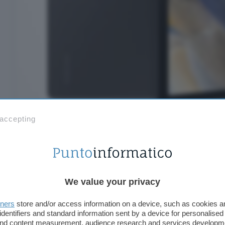
 accepting
In questo momento, grazie alla promozione in corso,
acquistare il tablet da 10,5 pollici della linea Gala
soli 182 euro
, il più basso sul mercato, beneficiand
gratuita
a domicilio in pochi giorni. Ciò significa c
all’inizio della prossima settimana sarà a casa tua.
We value your privacy
tners
store and/or access information on a device, such as cookies 
identifiers and standard information sent by a device for personalised
 and content measurement, audience research and services developm