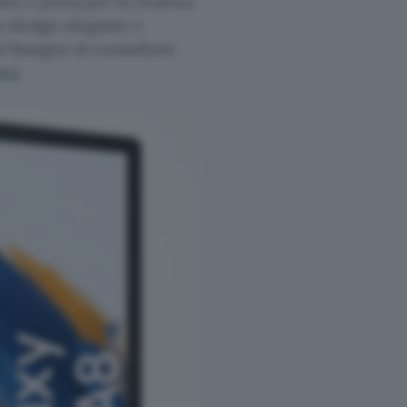
io e porta per la ricarica
un design elegante e
ai bisogno di consultare
eta
.