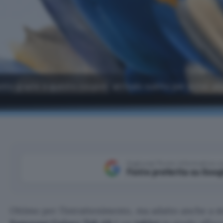
nto grazie a questo coupon: attivalo subito per poter all
Aggiungi Punto Informatico 
Fonte preferita su Goog
Ottimo per l’intrattenimento, ma adatto anche a s