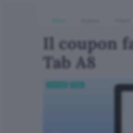
Offerte
Business
Fintech
Il coupon f
Tab A8
Tecnologia
Mobile