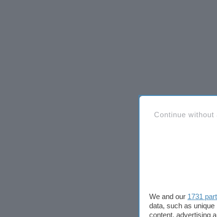
Continue without
We and our
1731 par
data, such as unique 
content, advertising