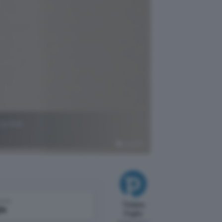
e link
ChatGPT
come
Tiziana
le
Foglio
Pubblicato il