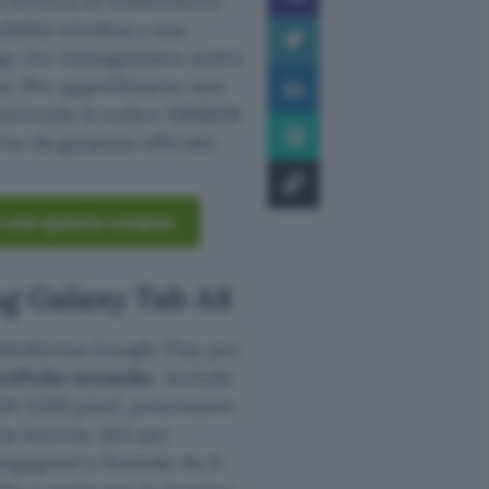
correnza di trasformarsi
alità wireless a una
ay
che immaginiamo andrà
zo. Per approfittarne non
serendo il codice
CASA23
to da garanzia ufficiale.
o con questo coupon
ng Galaxy Tab A8
iattaforma Google Play per
cifiche tecniche
, include
920×1200 pixel, processore
 interna, slot per
egapixel e frontale da 8