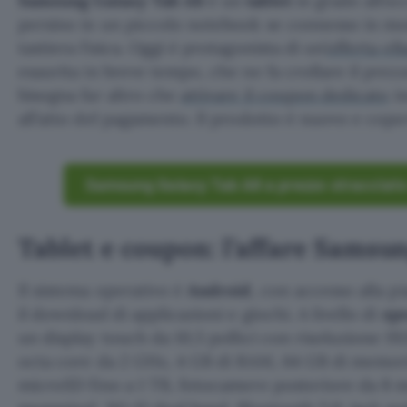
Samsung Galaxy Tab A8
è un
tablet
in grado all’oc
persino in un piccolo notebook se connesso in mod
tastiera fisica. Oggi è protagonista di un’
offerta eB
esaurita in breve tempo, che ne fa crollare il prez
bisogna far altro che
attivare il coupon dedicato
in
all’atto del pagamento. Il prodotto è nuovo e coper
Samsung Galaxy Tab A8 a prezzo stracciat
Tablet e coupon: l’affare Samsu
Il sistema operativo è
Android
, con accesso alla p
il download di applicazioni e giochi. A livello di
spe
un display touch da 10,5 pollici con risoluzione 1
octa core da 2 GHz, 4 GB di RAM, 64 GB di memoria
microSD fino a 1 TB, fotocamere posteriore da 8 m