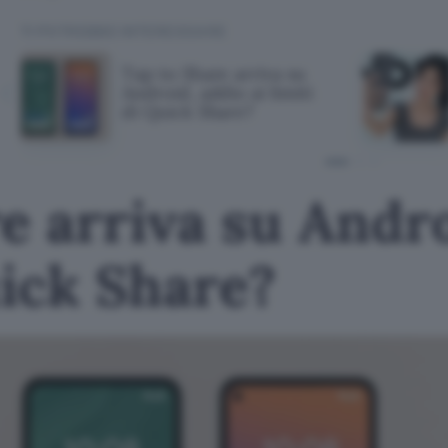
TI POTREBBE INTERESSARE
Tap to Share arriva su
Android, addio ai limiti
di Quick Share?
e arriva su Andro
uick Share?