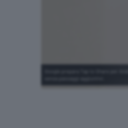
Google prepara Tap to Share per Andro
senza passaggi aggiuntivi.