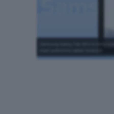
Samsung Galaxy Tab A8 è in forte sco
mani sull'ottimo tablet Android.