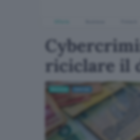
Offerte
Business
Fintech
Cybercrimin
riciclare il
Sicurezza
Cyberwar