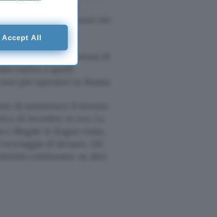
oricamente possibile
e scelto banche di paesi che
rmenia e Cina
.
Accept All
rte
UnionPay
, un sistema di
ternativa a quelli
 non più operativi in Russia.
iato di mantenere il denaro
) o di investire in oro. La
ce illegale in lingua russa,
 riciclaggio di denaro. Gli
ttività continuano su altri