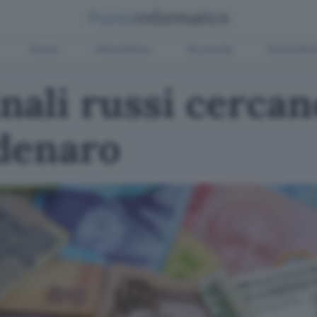
Green
Informatica
Sicurezza
Entertain
ali russi cercan
 denaro