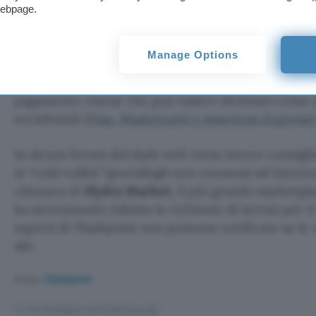
dell’accesso al circuito
SWIFT
, quindi è ancora te
webpage.
trasferire fondi. Molti cybercriminali hanno invec
non hanno aderito alle sanzioni, come
Vietnam, A
Manage Options
Un altro metodo per riciclare denaro è l’uso di ca
pagamento cinese che può essere sfruttato come al
occidentali (
Visa, Mastercard e American Express
)
In alcuni forum del dark web viene invece consigl
in “cold wallet” (portafogli non connessi ad Internet
chiusura di
Hydra Market
, il più grande marketpla
ha sicuramente ridotto le richieste di servizi per il
esperti di Flashpoint non possono verificare se le a
siti.
Fonte:
Flashpoint
TI POTREBBE INTERESSARE