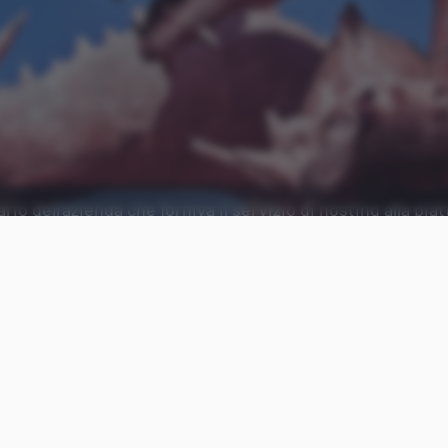
rio dell'azienda che forniva il servizio di hosting alla pia
 web.
Aggiungi Punto Informatico 
Fonte preferita su Goog