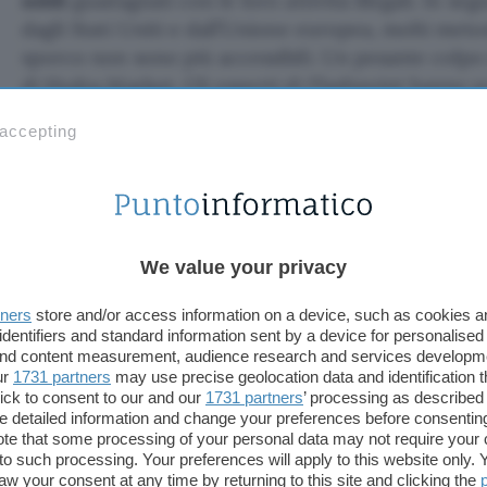
soldi
guadagnati con le loro attività illegali. In seg
dagli Stati Uniti e dall’Unione europea, molti meto
sporco non sono più accessibili. Un pesante colpo 
di
Hydra Market
. Gli esperti di Flashpoint hanno 
soluzioni, leggendo le discussioni nel dark web.
 accepting
Come riciclare i proventi illeciti
Molti guadagni ottenuti dalle attività criminali so
exchange sono stati utilizzati prima dell’invasione 
We value your privacy
nascondere la provenienza illecita del denaro. Una
utilizzate è USDT (stablecoin legata al dollaro stat
tners
store and/or access information on a device, such as cookies 
consente di aggirare i controlli della Banca Central
identifiers and standard information sent by a device for personalised
 and content measurement, audience research and services developm
trasferimenti di denaro al di fuori del paese. I cyb
ur
1731 partners
may use precise geolocation data and identification 
perso interesse verso questo metodo. Tra l’altro,
B
ick to consent to our and our
1731 partners
’ processing as described 
euro il valore dei portafogli.
detailed information and change your preferences before consenting
te that some processing of your personal data may not require your 
t to such processing. Your preferences will apply to this website only
Non tutte le banche russe sono state colpite dalle s
aw your consent at any time by returning to this site and clicking the