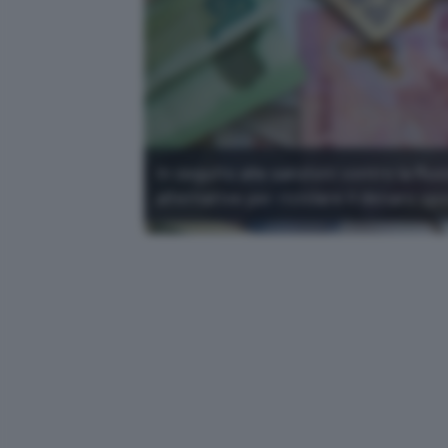
In seguito alle sanzioni contro la Rus
alternative per riciclare il denaro sp