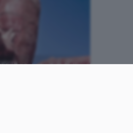
ttaforma
Bleeping Computer
come
Luca
le
Colantuoni
Pubblicato il
7 apr 2022