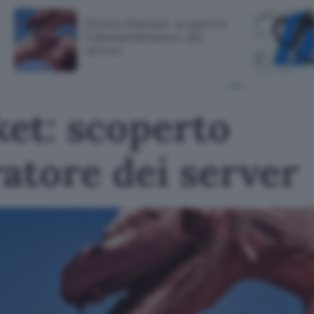
Hydra Market: scoperto
l'amministratore dei
server
et: scoperto
atore dei server