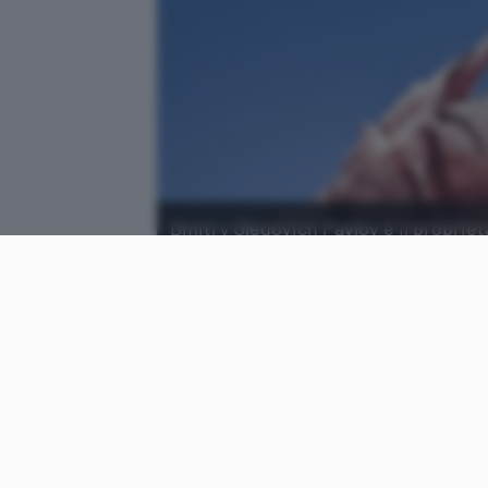
Dmitry Olegovich Pavlov è il proprieta
Hydra Market, la più grande del dark