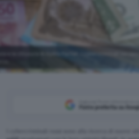
sia e la chiusura di Hydra Market, i cybercriminali cercan
orco.
Aggiungi Punto Informatico 
Fonte preferita su Goog
I cybercriminali russi sono alla ricerca di nuove a