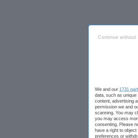
Continue without
We and our
1731 par
data, such as unique 
content, advertising
permission we and o
scanning. You may cl
you may access more 
consenting. Please no
have a right to objec
preferences or withdr