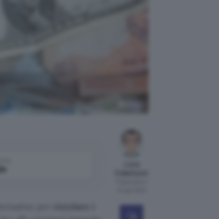
o soluzioni
Denaro
come
Luca
le
Colantuoni
Pubblicato il
24 apr 2022
lternative per
riciclare i