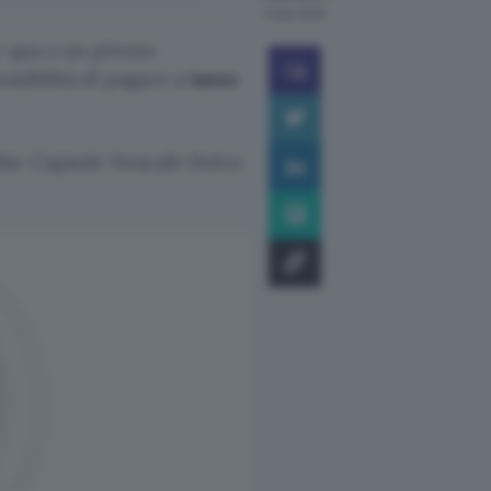
6 ago 2026
e qua a un prezzo
ossibilità di pagare a
tasso
Bar Capsule Nescafe Dolce