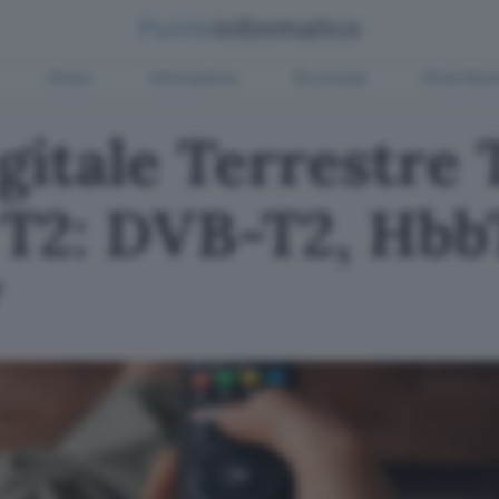
Green
Informatica
Sicurezza
Entertain
gitale Terrestre
T2: DVB-T2, Hbb
V