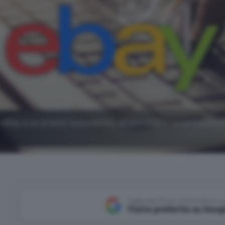
 eBay a un prezzo succulento, disponibili in quantità limi
Aggiungi Punto Informatico 
Fonte preferita su Goog