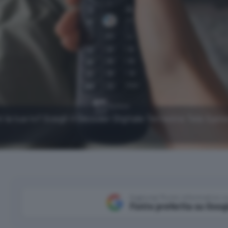
 la tua tv? Scegli il Decoder Digitale Terrestre Tele Sys
Aggiungi Punto Informatico 
Fonte preferita su Goog