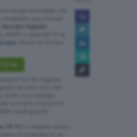
5 ago 2025
recchi più incredibile che
re, rendendo una centrale
l
Decoder Digitale
2, HbbTV e Android TV in
90 euro
, invece di 76 euro.
P T2 4K
randoti uno dei migliori
 questo decoder non solo
a anche la tecnologia
itale terrestre al moderno
ili canali gratuiti.
em UP T2
è completo anche
evisore si trasforma in un