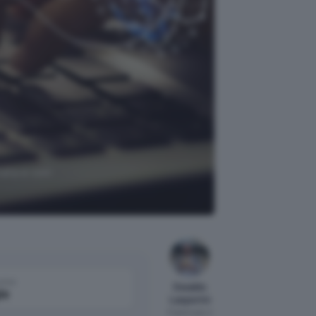
tata e con
come
Osvaldo
le
Lasperini
Pubblicato il