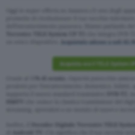
Oggi in super offerta su Amazon c’è uno degli appa
promette di rivoluzionare il tuo vecchio televiso
dell’intrattenimento pazzesca. Stiamo parlando de
Terrestre TELE System UP T2
che integra DVB-T
un unico dispositivo.
Acquistalo adesso a soli 65,
Acquista ora il TELE System U
Grazie al 13
% di sconto
, risparmi parecchio assicu
prodotti per l’intrattenimento domestico. Infatti,
supporta il nuovo standard trasmissivo
DVB-T2
, m
HbbTV
che unisce la classica trasmissione del dig
streaming, aprendoti a un mondo di nuovi e incredib
Inoltre, il
Decoder Digitale Terrestre TELE Syst
di
Android TV
. Ciò significa che il tuo vecchio tel