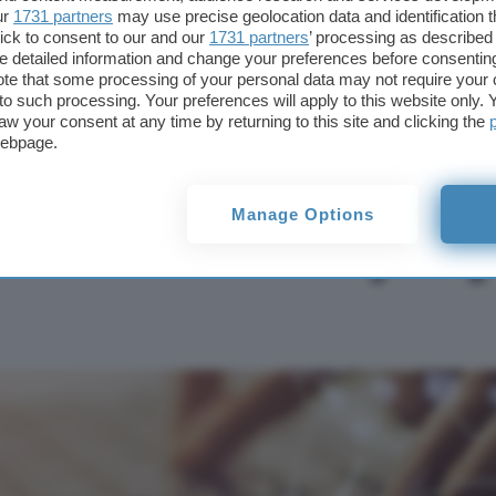
ur
1731 partners
may use precise geolocation data and identification 
TI POTREBBE INTERESSARE
ick to consent to our and our
1731 partners
’ processing as described 
detailed information and change your preferences before consenting
8 perle in offerta su
te that some processing of your personal data may not require your 
eBay a prezzo
t to such processing. Your preferences will apply to this website only
succulento
aw your consent at any time by returning to this site and clicking the
webpage.
offerta su eBay a 
Manage Options