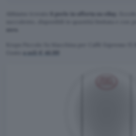
Abbiamo trovato
8 perle in offerta su eBay
. Eccol
succulento, disponibili in quantità limitata e con p
zero
.
Krups Piccolo Xs Macchina per Caffè Espresso 15 
Gusto
a soli € 46,99!