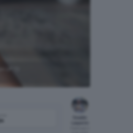
tem UP T2
come
Osvaldo
le
Lasperini
Pubblicato il