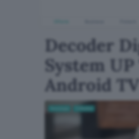
Offerte
Business
Fintech
Decoder Di
System UP 
Android T
Tecnologia
Tv Monitor