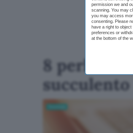
permission we and o
scanning. You may cl
you may access more 
consenting. Please no
have a right to objec
preferences or withdr
at the bottom of the 
8 perle in 
succulento
Tecnologia