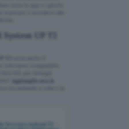
are tutte le app e i giochi
i scaricare e accedere alle
erite.
E System UP T2
UP T2
avrai anche il
n televisore compatibile.
Ultra HD, per dettagli
ando?
Aggiungilo ora in
e sta andando a ruba e la
le Terrestre Android TV