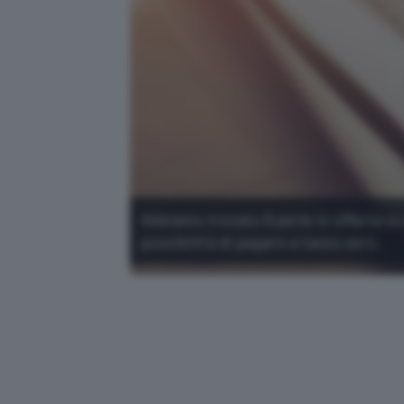
Abbiamo trovato 8 perle in offerta su
possibilità di pagare a tasso zero.