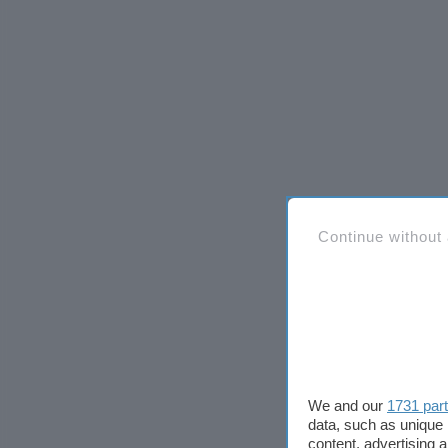
Continue without
We and our
1731 par
data, such as unique 
content, advertising