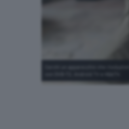
Cerchi un apparecchio che rivoluzioni
con DVB-T2, Android TV e HbbTV.