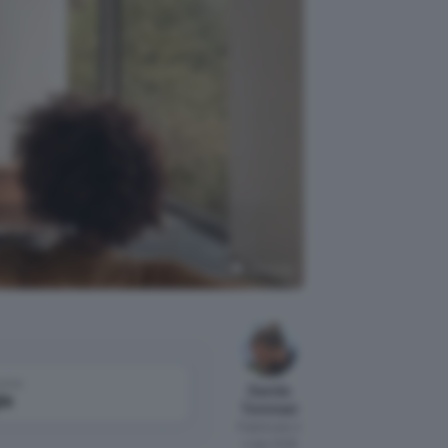
ità visiva
Samsung
come
Davide
le
Tommasi
Pubblicato il
4 ago 2026