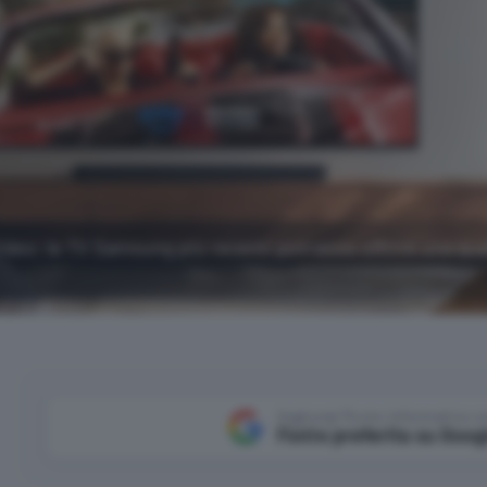
eo: le TV Samsung più recenti potranno offrire una qual
Aggiungi Punto Informatico 
Fonte preferita su Goog