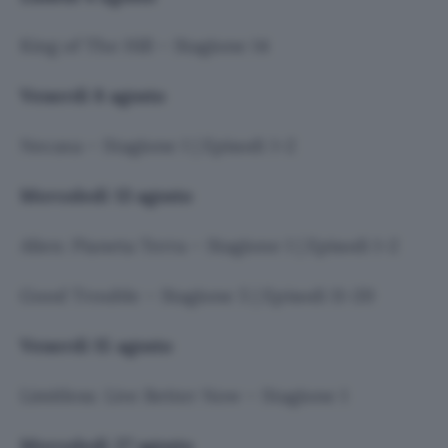
King of The Hill – Stagione 14
Venerdì 8 agosto
Necaxa – Stagione 1 | Episodi 1-2
Mercoledì 13 agosto
Alien: Pianeta Terra – Stagione 1 | Episodi 1-2
Good Trouble – Stagione 5 | Episodi 11-20
Venerdì 15 agosto
Limitless: Live Better Now – Stagione 1
Mercoledì 27 agosto