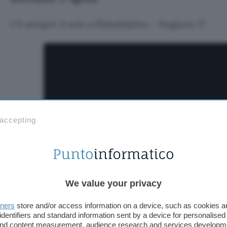
C’è sempre il sole a Philadelphia – Stagione 17
 accepting
We value your privacy
Come detto, c’è molta attesa per
Alien: Pianeta T
tners
store and/or access information on a device, such as cookies 
identifiers and standard information sent by a device for personalised
FX, ambientata nel 2120 in un mondo dominato da
 and content measurement, audience research and services developm