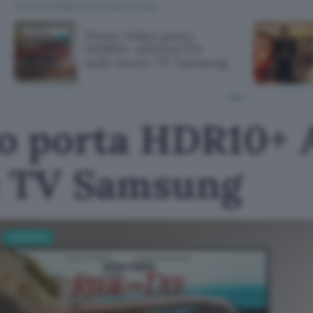
TI POTREBBE INTERESSARE
Prime Video porta
HDR10+ ADVANCED
sulle nuove TV Samsung
eo porta HDR10
e TV Samsung
Tv Monitor