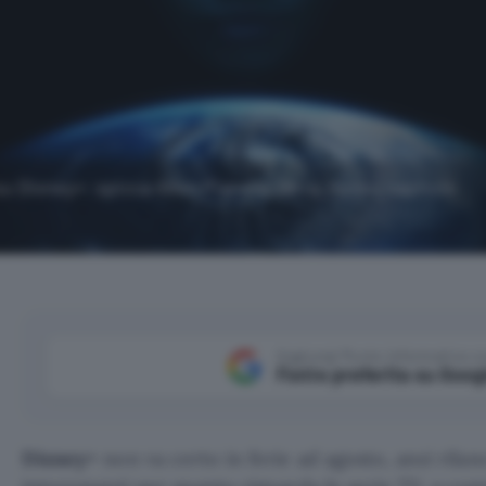
su Disney+: spicca Alien Pianeta Terra, nuovo capitolo
Aggiungi Punto Informatico 
Fonte preferita su Goog
Disney+
non va certo in ferie ad agosto, anzi rila