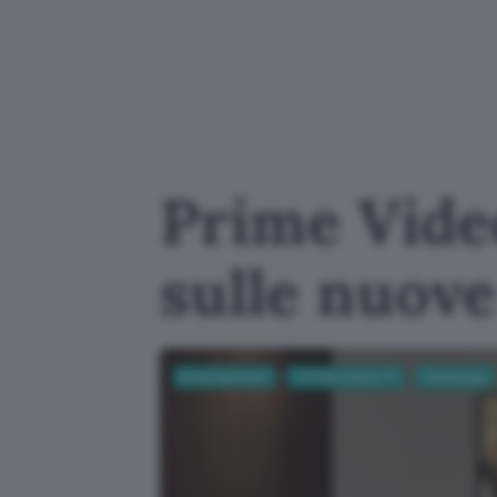
Prime Vid
sulle nuov
Entertainment
TV Film e Serie TV
Tecnologia