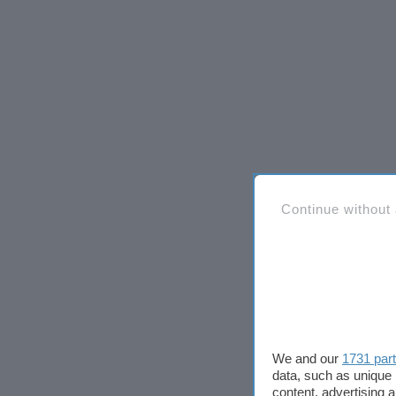
Continue without
We and our
1731 par
data, such as unique 
content, advertising