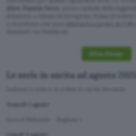
interessanti per quanto riguarda le serie TV, a com
Alien: Pianeta Terra
, nuovo capitolo della leggend
debutterà a ridosso di ferragosto. Prima di vedere
ti ricordiamo che puoi
abbonarti a partire da 5,99
Standard con Pubblicità.
Attiva Disney+
Le serie in uscita ad agosto 202
Andiamo a vedere in ordine le uscite del mese:
Venerdì 1 agosto
Eyes of Wakanda – Stagione 1
Lunedì 4 agosto