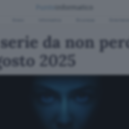
Green
Informatica
Sicurezza
Entertain
 serie da non per
gosto 2025