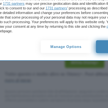
e che presto si trova a fronteggiare una misterios
ur
1731 partners
may use precise geolocation data and identification 
di una nave spaziale. Scopriremo in che modo andrà
ick to consent to our and our
1731 partners
’ processing as described 
detailed information and change your preferences before consenting
cinematografica.
te that some processing of your personal data may not require your 
t to such processing. Your preferences will apply to this website only
Da tenere d’occhio anche
Limitless: Live Better 
aw your consent at any time by returning to this site and clicking the
webpage.
Hemsworth
, il Thor della saga cinematografica Ma
epiche per esplorare metodi scientificamente com
nostra salute.
Manage Options
Attiva Disney+
Tutto questo e molto altro su Disney+. Puoi abbon
euro al mese
.
Questo articolo contiene link di affiliazione: acquisti o ordini e
permetteranno al nostro sito di ricevere una commissione ne
offerte potrebbero subire variazioni di prezzo dopo la pubbli