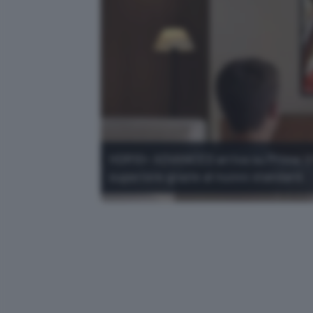
HDR10+ ADVANCED arriva su Prime Vid
superiore grazie al nuovo standard.