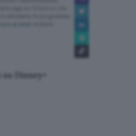
inciare dall’attesissima
aria saga sci-fi horror che
 il calendario in programma,
 euro al mese
al piano
5 su Disney+