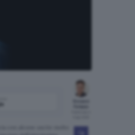
come
Giovanni
le
Ferlazzo
Pubblicato il
5 ago 2025
ncia con alcune uscite molto