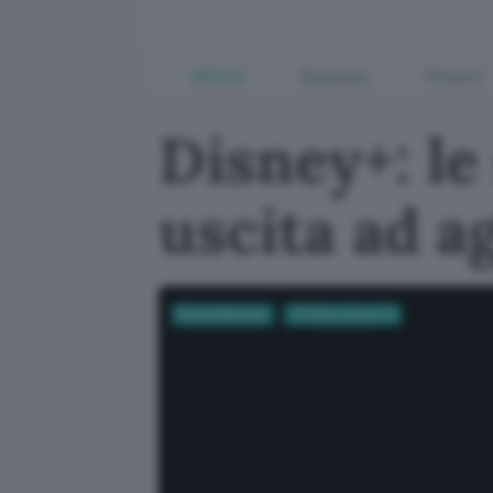
Offerte
Business
Fintech
Disney+: le
uscita ad a
Entertainment
TV Film e Serie TV