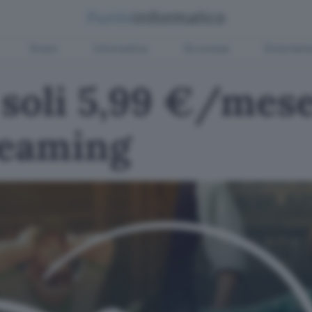
Green
Informatica
Sicurezza
Entertain
 soli 5,99 €/mese
reaming