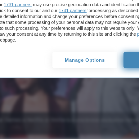
ur
1731 partners
may use precise geolocation data and identification 
ick to consent to our and our
1731 partners
’ processing as described 
detailed information and change your preferences before consenting
te that some processing of your personal data may not require your 
t to such processing. Your preferences will apply to this website only
aw your consent at any time by returning to this site and clicking the
webpage.
Manage Options
r Games e Netflix si limiterà a una breve esclusiva tempo