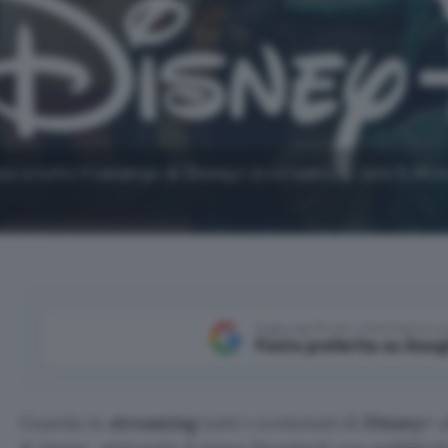
o a tutto il catalogo di Disney+ in streaming: solo 5,99 e
Aggiungi Punto Informatico 
Fonte preferita su Goog
Guarda in
streaming
tutti i contenuti di
Disney+
a