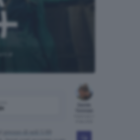
uro al
come
Davide
le
Tommasi
Pubblicato il
10 feb 2025
l
prezzo di soli 5,99