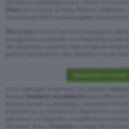
del pianeta. Guardando avanti, a breve arriveranno
blows
, dal creatore di Peaky Blinders, ambientata 
vittoriana del 1880 e a tema pugilato. Scopri di più
Win or lose
è invece una serie d’animazione adatta 
protagonista una squadra di softball della scuola me
del campionato, passando dalle peripezie dei gioc
genitori iperprotettivi, fino all’arbitro e al suo t
Guarda tutto su Disney+
Come anticipato in apertura, per attivare l’
abbona
formula
Standard con pubblicità
sono sufficienti 5
formula include lo streaming a risoluzione Full HD e
contenuti su un massimo di 2 dispositivi in cont
sale invece a 4 dispositivi, le pubblicità scompaiono
download. Infine,
Premium
si spinge alla risoluz