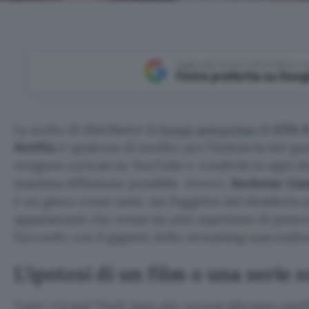
Aggiungi Punto Informatico 
Fonte preferita su Goog
La scelta di distribuire la
lunga anteprima
di
GTA 
Netflix
è qualcosa di inedito per l’industria del gami
vengono caricati su YouTube e condivisi in ogni d
massima diffusione possibile. Invece,
Rockstar Ga
è un
gioco
come tanti, ma l’oggetto del desiderio p
appassionati che ormai da anni aspettano di poterc
l’accordo con il gigante dello streaming nascondes
L’ipotesi di un film o una serie 
Tutti i Grand Theft Auto più recenti (diciamo quell