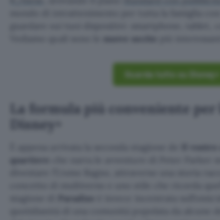
€/mese
, attivando il piano
Standard con pubblicit
mondo di intrattenimento per tutta la famiglia con
guardare sui tuoi dispositivi: smartphone, tablet, 
Vediamo quali sono le
nuove uscite
più interessant
Guarda tutto su Disney+
La formula più conveniente per 
Disney+
È appena arrivata la seconda stagione de
Il vostr
quartiere
che narra le avventure di Peter Parker m
diventare l’Uomo Ragno, attraverso una storia racc
concetto di multiverso e uno stile che ricorda que
stagione di
Paradise
è invece incentrata sull’omici
quotidianità di una comunità popolata da alcune d