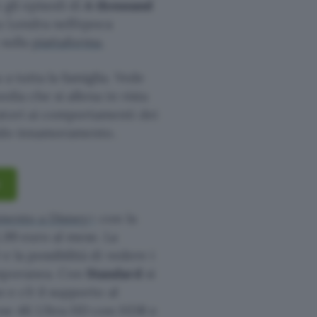
 gli episodi di
A thousand
a Londra nell’epoca
 sulla
piattaforma
.
a tutta la famiglia. Vede
dia che si allena in vista
atori ai comportamenti dei
imido innamoramento.
mento a Disney+
con la
,99 euro al mese. La
 la possibilità di vedere i
emporanea. Con
Standard
si
 e c’è il supporto al
ione 4K Ultra HD con HDR e