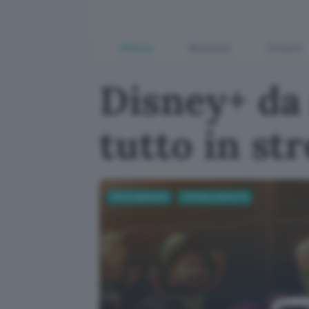
Offerte
Business
Fintech
Disney+ da
tutto in st
Entertainment
TV Film e Serie TV