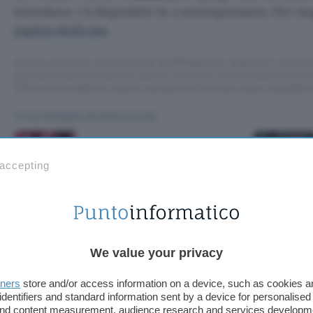
introduce i 4 dispositivi in contemporanea. Per mag
pagina dedicata
.
Questo articolo contiene link di affiliazione: acquisti o ordini e
permetteranno al nostro sito di ricevere una commissione ne
offerte potrebbero subire variazioni di prezzo dopo la pubbli
TI POTREBBE INTERESSARE
E se Netflix avesse in
cantiere un film o una
 accepting
serie su GTA 6?
x avesse in cantie
We value your privacy
u GTA 6?
tners
store and/or access information on a device, such as cookies 
identifiers and standard information sent by a device for personalised
 and content measurement, audience research and services developm