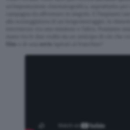
un’impostazione cinematografica, soprattutto per 
campagna da affrontare in singolo. E l’impianto na
alla sceneggiatura di un lungometraggio, lo dimost
intermezzo tra una missione e l’altra. Possiamo im
mano tra le due realtà sia un anticipo di ciò che v
film
o di una
serie
ispirati al franchise?