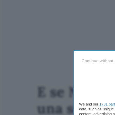
Continue without
E se Netfli
una serie s
We and our
1731 par
data, such as unique 
content, advertising