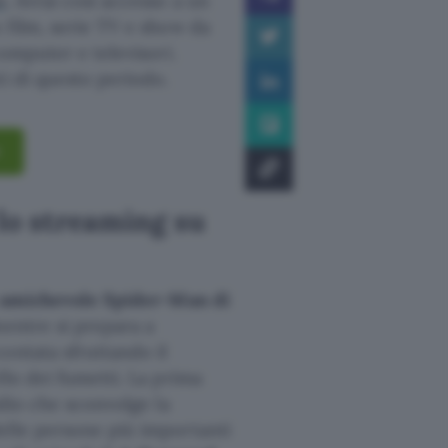
à
. Avrai così accesso a un
 film, serie TV e show da
computer e televisori.
i di questo periodo.
lo streaming su
o amichevole Spider-Man di
entre si prepara a
ontata sfruttando il
llo dei fumetti. La prima
dio che sconvolge la
elle persone più importanti