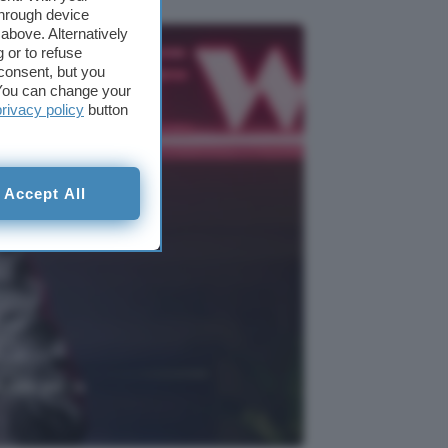
through device
above. Alternatively
 or to refuse
consent, but you
. You can change your
privacy policy
button
Accept All
rale per la