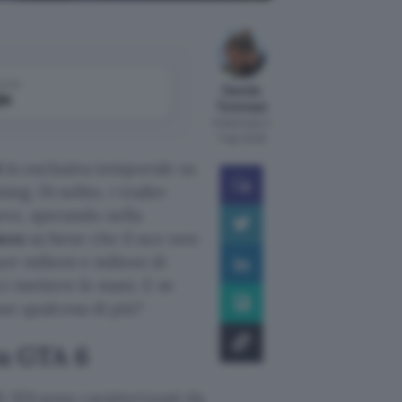
come
Davide
le
Tommasi
Pubblicato il
7 ago 2026
6
in esclusiva temporale su
ng. Di solito, i trailer
ove, sperando nella
mes
sa bene che il suo non
er milioni e milioni di
i mettere le mani. E se
se qualcosa di più?
su GTA 6
i 3D) sono caratterizzati da