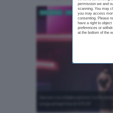
permission we and o
scanning. You may cl
Entertainment
TV Film e Serie TV
Videogame
you may access more 
consenting. Please no
have a right to objec
preferences or withdr
at the bottom of the 
Davvero la collaborazione tra Rocksta
lunga anteprima di GTA 6?