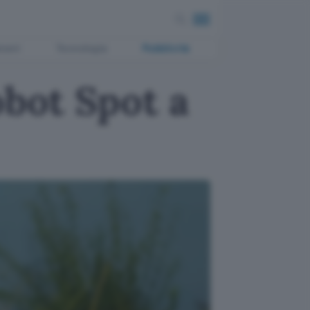
ment
Tecnologia
Pubblicità
obot Spot a