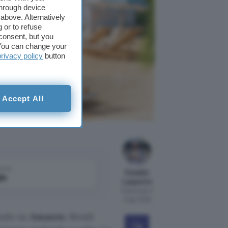
through device
above. Alternatively
 or to refuse
consent, but you
. You can change your
privacy policy
button
ue soldi:
Accept All
come
Osvaldo
le
Lasperini
Pubblicato il
3 ago 2026
ando su
Amazon
. Rendi