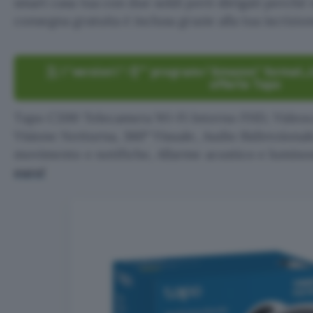
smart casa tua con due soldi però sbrigati perché
consegna gratuita è inclusa grazie alla tua iscriz
}},\”version\”:1}”” program=”Amazon” format_i
offerte Tapo
Tapo C200 Telecamera Wi-Fi Interno FHD, Videoc
Visione Notturna, 360° Visuale, Audio Bidirezional
movimento e notifiche, Allarme acustico e lumino
euro!