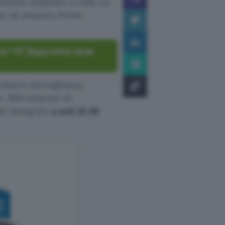
 stanno andando a ruba. La
ione ad Amazon Prime.
d=”70″]Approfitta delle
amera sorveglianza,
e, Rilevamento di
so integrato
a soli 19,99