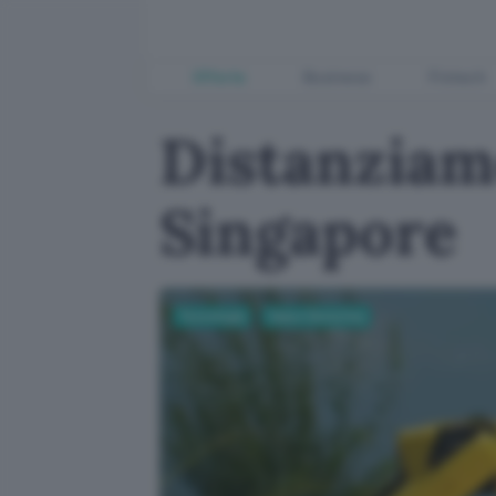
Offerte
Business
Fintech
Distanziame
Singapore
Tecnologia
Casa e Domotica