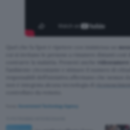
Quel che fa Spot è ripetere con insistenza un
mess
cui si invitano le persone a rimanere distanti così d
contrarre la malattia. Presenti anche
videocamere
l’ambiente circostante e stimare il numero di cittad
responsabili dell’iniziativa affermano che nessun d
non è integrata alcuna tecnologia di
riconosciment
controllato da remoto.
Fonte:
Government Technology Agency
TI POTREBBE INTERESSARE