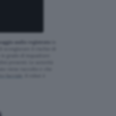
aggio audio registrato
in
i scongiurare il rischio di
in grado di inquadrare
ini presenti. Le autorità
ato viene raccolto e che
o facciale
. Il robot è