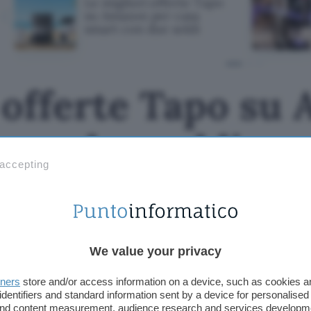
Le migliori offerte Tapo
su Amazon per casa
smart con due soldi
 offerte Tapo su
con due soldi
 accepting
We value your privacy
tners
store and/or access information on a device, such as cookies 
identifiers and standard information sent by a device for personalised
 and content measurement, audience research and services developm