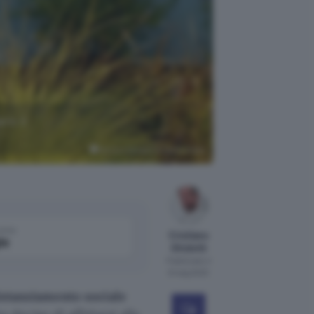
re il
Boston Dynamics su YouTube
come
Cristiano
le
Ghidotti
Pubblicato il
8 mag 2020
istanziamento sociale