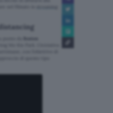
a deciso di affidarsi alla
re nel filmato in
streaming
 distancing
a punto da
Boston
Ang Mo Kio Park. L’iniziativa
ttimane, con l’obiettivo di
approccio di questo tipo