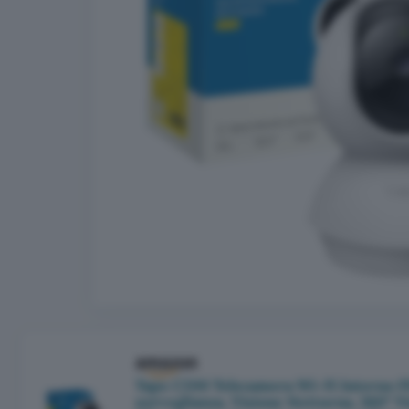
Tapo C200 Telecamera Wi-Fi Interno 
sorveglianza, Visione Notturna, 360° Vi