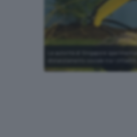
Le autorità di Singapore sperimentan
distanziamento sociale tra i cittadini