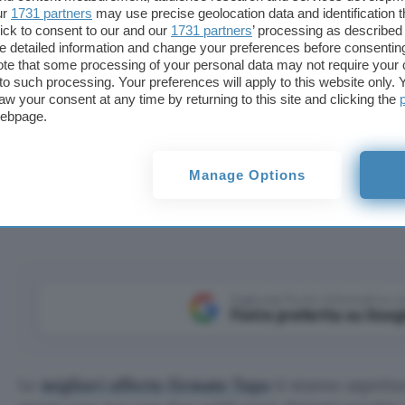
ur
1731 partners
may use precise geolocation data and identification 
ick to consent to our and our
1731 partners
’ processing as described 
detailed information and change your preferences before consenting
te that some processing of your personal data may not require your 
t to such processing. Your preferences will apply to this website only
aw your consent at any time by returning to this site and clicking the
webpage.
e firmate Tapo su Amazon per rendere smart casa tua con d
Manage Options
ba.
Aggiungi Punto Informatico 
Fonte preferita su Goog
Le
migliori offerte firmate Tapo
ti stanno aspett