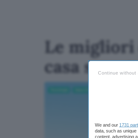
Le migliori
casa smart 
Continue without
Tecnologia
Casa e Domotica
We and our
1731 par
data, such as unique 
content, advertising