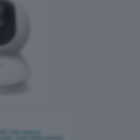
FHD, Videocamera
suale, Audio Bidirezionale,