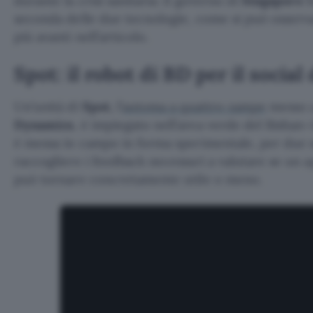
durante la crisi sanitaria: il governo di
Singapore
h
seconda delle due tecnologie, come si può osserva
più avanti nell’articolo.
Spot: il robot di BD per il social
Un’unità di
Spot
, l’
automa a quattro zampe
messo 
Dynamics
, è impiegato nell’area verde del Bishan-
è messa in campo in forma sperimentale, per due se
raccogliere i feedback necessari a valutare se un 
può tornare concretamente utile o meno.