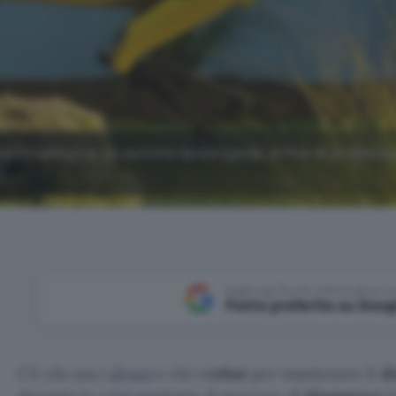
o l'impiego di un automa quadrupede al fine di promuove
.
Aggiungi Punto Informatico 
Fonte preferita su Goog
C’è chi usa i
droni
e chi i
robot
per mantenere il
d