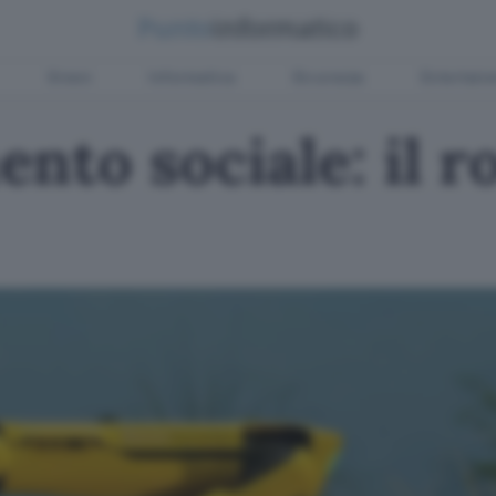
Green
Informatica
Sicurezza
Entertain
nto sociale: il r