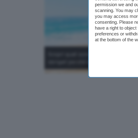
permission we and o
scanning. You may cl
you may access more 
consenting. Please no
have a right to objec
preferences or withdr
at the bottom of the 
Scopri quali sono le migliori offert
sbrigati perché stanno andando a ru