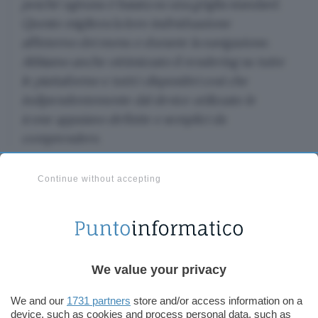
poiché ognuna è basata su una griglia standard.
Questo migliora la loro individuazione
all’interno dei menu e durante la navigazione.
Abbiamo anche ottimizzato il rendering su tutte
le piattaforme e tutti i dispositivi così che
indipendentemente dal device utilizzato le
icone appaiano definite e semplici da
comprendere.
Continue without accepting
We value your privacy
We and our
1731 partners
store and/or access information on a
device, such as cookies and process personal data, such as