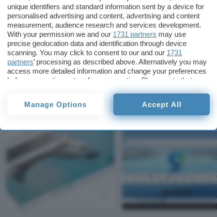
Anche l’icona associata a una nuova scheda
unique identifiers and standard information sent by a device for
personalised advertising and content, advertising and content
aperta in
Edge
è stata rivista così come quella
measurement, audience research and services development.
della lente d’ingrandimento nella barra
With your permission we and our
1731 partners
may use
precise geolocation data and identification through device
dell’indirizzo ora specchiata in orizzontale. Quelle
scanning. You may click to consent to our and our
1731
attuali si basano sul
MDL2
(Microsoft Design
partners
’ processing as described above. Alternatively you may
Language) introdotto nel 2014.
access more detailed information and change your preferences
before consenting or to refuse consenting. Please note that
some processing of your personal data may not require your
IMMAGINI
consent, but you have a right to object to such processing. Your
Manage Options
Accept All
preferences will apply to this website only. You can change
your preferences or withdraw your consent at any time by
returning to this site and clicking the
privacy policy
button at the
bottom of the webpage.