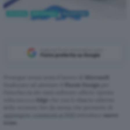
Informatica
App e Software
Microsoft Edge
Microsoft
Aggiungi Punto Informatico come
Fonte preferita su Google
Prosegue senza sosta il lavoro di
Microsoft
finalizzato ad adottare il
Fluent Design
per
l’interfaccia dei tanti software offerti. Questa
volta tocca a
Edge
che con il rilascio odierno
della versione Dev (la stessa che permette di
aggiungere commenti ai PDF
) introduce
nuove
icone
.