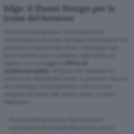
Edge: il Fluent Design per le
icone del browser
Nulla di rivoluzionario, ma un’ennesima
testimonianza di come il gruppo di Redmond stia
puntando in questa direzione. L’immagine qui
sotto mostra cosa è cambiato, adottando un
aspetto con un leggero
effetto di
tridimensionalità
. Nel post che annuncia la
novità si fa riferimento anche a un nuovo motore
di rendering così da garantire che le icone
vengano mostrate allo stesso modo su tutti i
dispositivi.
Il nuovo sistema di icone Fluent fornisce
ottimizzazioni funzionali all’esperienza utente