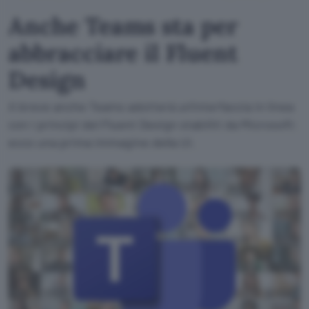
Anche Teams sta per
abbracciare il Fluent
Design
A breve anche Teams adotterà un'interfaccia in linea
con i principi del Fluent Design stabiliti da Microsoft:
ecco una prima immagine della UI.