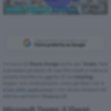
Informatica
App e Software
Microsoft Teams
Microsoft
Aggiungi Punto Informatico come
Fonte preferita su Google
Un tocco di
Fluent Design
anche per
Teams
. Sarà
il prossimo prodotto di casa Microsoft a vedere la
propria interfaccia oggetto di un
restyling
,
seppur non rivoluzionario, come già fatto con le
icone delle applicazioni
e con alcuni elementi del
sistema operativo
Windows 10
.
Microsoft Teams: il Fluent