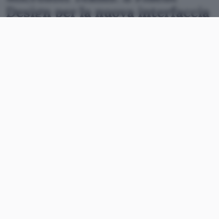
Design per la nuova interfaccia
Ad ogni modo all’orizzonte non c’è alcun
cambiamento radicale né che possa spostare il
giudizio complessivo sulla piattaforma, una delle
più utilizzare in questo periodo di corsa agli
strumenti per lo
smart working
. Di seguito uno
screenshot che mostra in anteprima la
nuova UI
,
ottenuto e pubblicato dalla redazione del sito
Windows Latest.