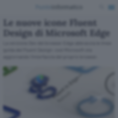
Le nuove icone Fluent
Design di Microsoft Edge
La versione Dev del browser Edge abbraccia le linee
guida del Fluent Design: così Microsoft sta
aggiornando l'interfaccia del proprio browser.