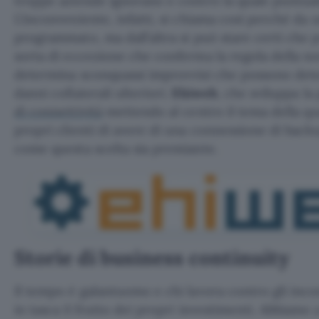
troppe aziende ignorano e contro la quale puntua
L’inconveniente, infatti, si chiama così perché da 
programmato, ma dall’altra si può stare certi che p
sorta di eccezione che conferma la regola della n
determina sconquassi improvvisi che possono dete
danni collaterali ulteriori.
Ehiweb
, che sviluppa la 
di connettività
mettendo al centro il tema della qua
propri clienti di avere di una connessione di back
come questa scelta sia premiante.
Storie di business continuity
Il tempo è galantuomo e chi lavora contro gli incon
in tasca il frutto dei propri investimenti. Abbiamo a