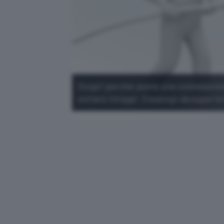
Scopri perché avere una connessione
evitare intoppi: 3 esempi da esperien