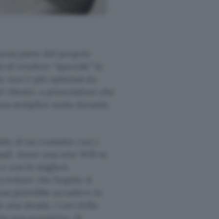
uona parte del proprio
à di rendere “speciale” la
e non è più optional da
l cliente, a prescindere che
 una semplice sosta durante
pite di un contatto con i
mail. Avere una rete Wifi in
e con le migliori
 evitare che l’ospite si
cosa potrebbe accadere in
una strada, i cavi della
a una scavatrice. Si