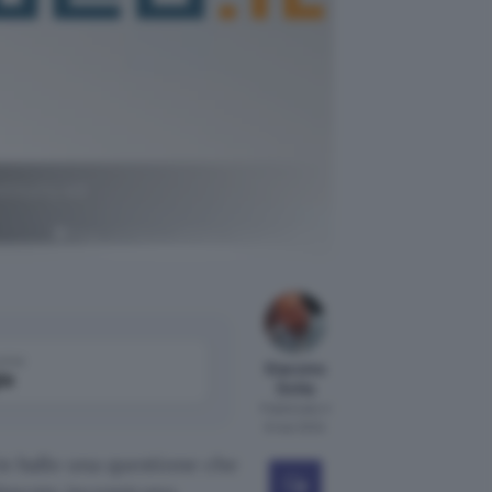
tinuity ed
Peggy und Marco Lachmann-Anke da Pixabay
come
Giacomo
le
Dotta
Pubblicato il
6 mar 2024
 in ballo una questione che