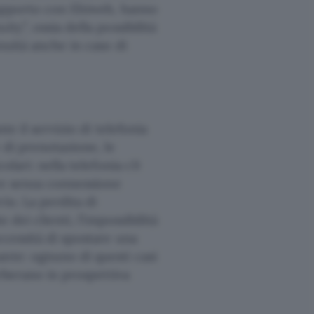
 rapporto con Ehiweb, hanno
ty”, ossia della possibilità
nuità anche in caso di
te il servizio di telefonia
 di prenotazione, le
olari: nella telefonia c’è
are senza connessione
io. La perdita di
 dei clienti, l’impossibilità
ecessità di spostare una
ante: ognuno di questi casi
erberano in prospettiva