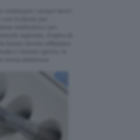
o continuare i propri lavori
 con il cliente per
sione sostitutiva e per
stacolo superato, respiro di
e che hanno dovuto abbassare
studio è rimasto aperto, le
o senza assistenza.