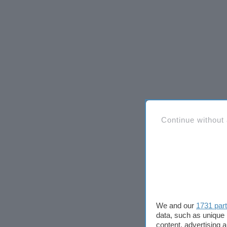
Continue without
We and our
1731 par
data, such as unique 
content, advertising