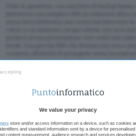
Il bar in questione, con una linea di backup basata
(attraverso una semplice SIM da utilizzarsi all’occ
senza linea telefonica; non vedrà mai interrotto lo
calcio a cui assistono i propri clienti; non avrà ma
perderà alcuna prenotazione; non vedrà mai cadere 
locale. Una piccola SIM che diventa una vera e pr
consente all’attività di proseguire senza incespicar
qualsivoglia evento avverso che possa affondare fo
principale della propria connessione.
 accepting
We value your privacy
tners
store and/or access information on a device, such as cookies 
identifiers and standard information sent by a device for personalised
 and content measurement, audience research and services developm