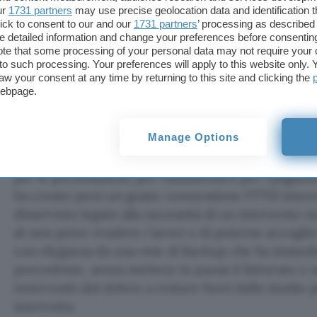
ur
1731 partners
may use precise geolocation data and identification 
ick to consent to our and our
1731 partners
’ processing as described 
detailed information and change your preferences before consenting
te that some processing of your personal data may not require your 
t to such processing. Your preferences will apply to this website only
Il dentista
aw your consent at any time by returning to this site and clicking the
webpage.
Uno studio medico, i clienti in attesa, lavori urgen
connessione è oggi al centro di un contesto simile
Manage Options
diventando elemento essenziale in ogni singola fa
e cliente. Il caso in esame vede un dentista utiliz
per le prenotazioni, per l’assistenza e per i paga
ha creato però un guaio: connessione FTTH interro
disservizio legato alla necessità di un intervento te
di non poter evadere i lavori e di poterne accoglie
con eleganza da una rete di backup che ha immedi
precedente, senza mettere in pausa il fatturato e s
innervositi dal dolore a restare fuori dallo studio 
interrotta.