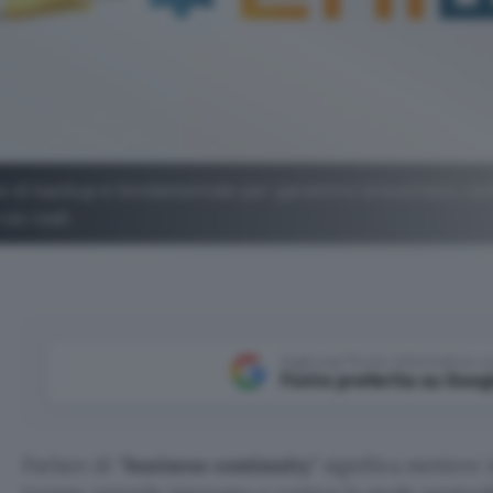
 di backup è fondamentale per garantire la business con
ze reali.
Aggiungi Punto Informatico 
Fonte preferita su Goog
Parlare di “
business continuity
” significa mettere