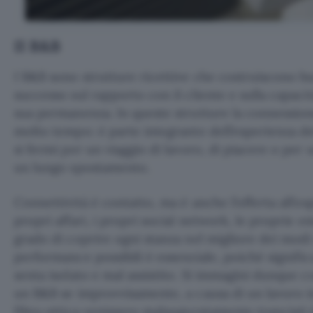
Il B&B
I B&B sono strutture ricettive che costruiscono b
successo sul rapporto con il cliente e sulla capacit
sua permanenza. In queste strutture la connession
molto tempo: è parte integrante dell’esperienza de
si fermi per un viaggio di lavoro, di piacere o per
un lungo spostamento.
Connettività è contatto, ma è anche l’offerta all’os
propri affari, i propri social network, le proprie e
grado di coprire ogni stanza nel migliore dei modi 
performance possibili è essenziale, poiché significa
senta isolato e mal assistito. Si immagini dunque 
un B&B se improvvisamente, a causa di un lavoro in 
fibra ottica venissero malauguratamente tranciati d