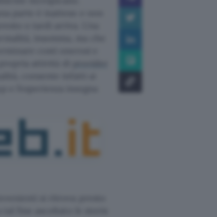
lmente incespicano.
una parte è inatteso e non
resto o tardi arriva. Una
ormalità, insomma, ma che
rminare costi onerosi e
propria attività di
provider
lità, consente infatti ai
up e l’esperienza insegna
venienti si ritrova presto
 tal fine ascoltato le storie