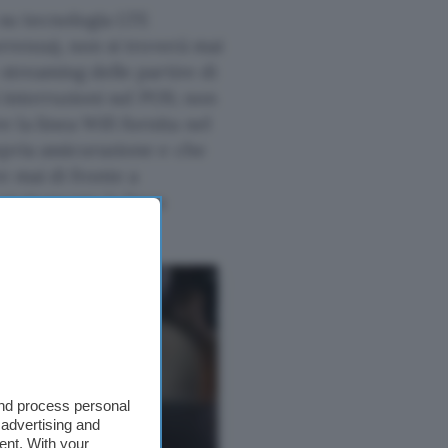
 su tecnologia LTE
orrenza), non si troverà mai
 streaming delle partire di
i interruzioni sul POS; non
la linea Wifi fornita nel
opria assicurazione e che
e mai di fronte a
rtuitamente la linea
and process personal
 advertising and
ent. With your