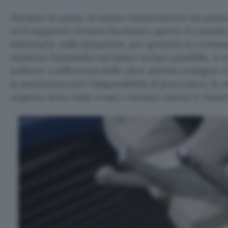
Durante la pausa, lo studio odontoiatrico ha potut
ed il supporto tecnico ha tenuto aperto il contatto
informarlo sulla situazione, per gestirne la connes
risolvere l’anomalia nel minor tempo possibile. A o
sollievo: a differenza delle altre attività contigu
la saracinesca per l’impossibilità di procedere, lo 
urgenze sono state evase e nessun cliente è rimast