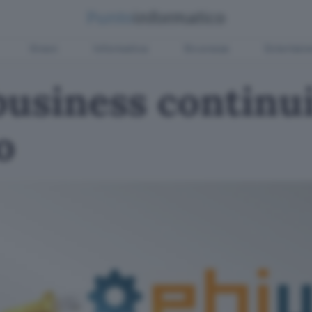
Green
Informatica
Sicurezza
Entertain
business continui
o