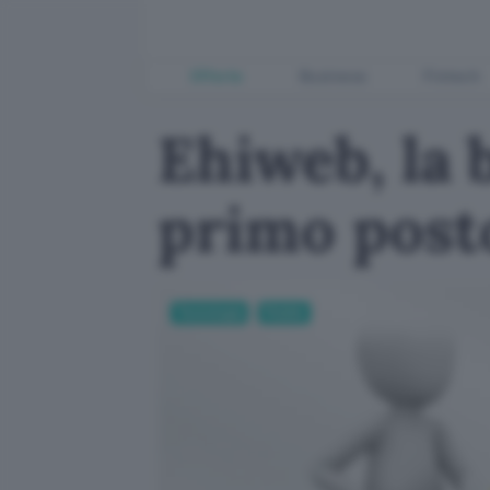
Offerte
Business
Fintech
Ehiweb, la 
primo post
Tecnologia
Mobile