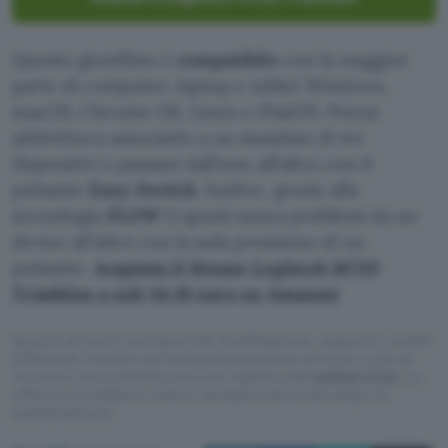
Questo gioiellino è
compatibile
con la maggior
parte di computer, laptop e tablet Windows,
macOS, Chrome OS, Linux e iPadOS. Potrai
addirittura associarlo a un massimo di tre
dispositivi e passare dall’uno all’altro con il
pulsante
Easy-Switch
. Inoltre, grazie alla
tecnologia
FLOW
ti sposti senza problemi da un
device all’altro con la sola pressione di un
pulsante.
Acquista il Mouse Logitech M720
Triathlon a soli 34,19 euro su Amazon!
Questo articolo contiene link di affiliazione: acquisti o ordini
effettuati tramite tali link permetteranno al nostro sito di
ricevere una commissione nel rispetto del
codice etico
. Le
offerte potrebbero subire variazioni di prezzo dopo la
pubblicazione.