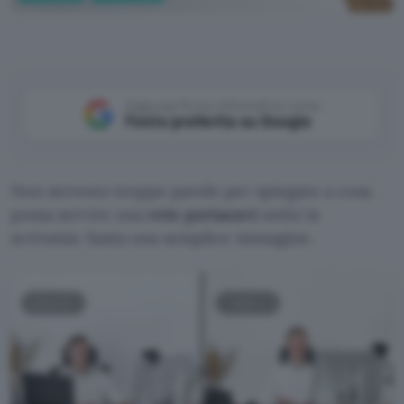
Aggiungi Punto Informatico come
Fonte preferita su Google
Non servono troppe parole per spiegare a cosa
possa servire una
rete portacavi
sotto la
scrivania: basta una semplice immagine.