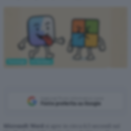
Tecnologia
PC Hardware
ChatGPT
Aggiungi Punto Informatico come
Fonte preferita su Google
Microsoft Word
si apre in circa 6,5 secondi sul