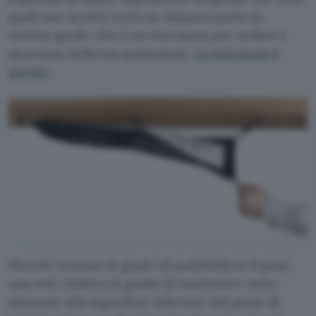
quali uno sconto extra su Amazon porta in
vetrina quello che è un toccasana per ordine e
sicurezza della tua postazione.
La soluzione è
questa
:
Piccole ventose in grado di suddividersi il peso,
una rete elastica in grado di mantenere tutto
aderente alla superficie inferiore del piano di