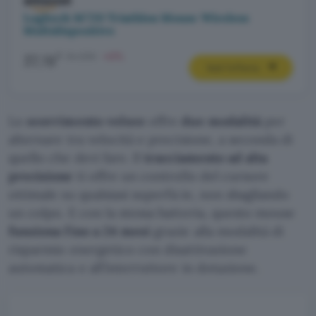
Logitech M720 Triathlon Mouse Wireless
Multidispositivo
€
64,99€
-43%
37,19
Vedi l’offerta
Lo
scorrimento veloce
offre
due modalità
per
alternare tra velocità e precisione, a seconda di
quello che devi fare. Il
tracciamento ad alta
precisione
ti offre un controllo del cursore
ottimale su qualsiasi superficie, non sbagliando
un colpo. E con la stessa batteria, questo mouse
funziona fino a 24 mesi
grazie alla modalità di
risparmio energetico con disattivazione
automatica e all’interruttore in dotazione.