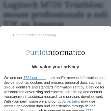
Logitech M720 Triathlon:
mouse professionale a soli
37€ su Amazon
Continue without accepting
We value your privacy
We and our
1731 partners
store and/or access information on a
Tecnologia
PC Hardware
device, such as cookies and process personal data, such as
unique identifiers and standard information sent by a device for
personalised advertising and content, advertising and content
measurement, audience research and services development.
With your permission we and our
1731 partners
may use
precise geolocation data and identification through device
scanning. You may click to consent to our and our
1731