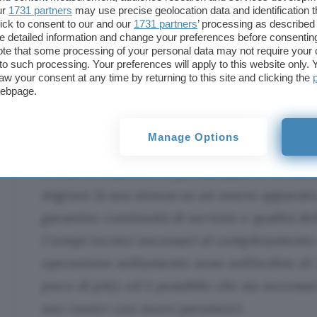
Aggiornamento (08/03/2023, 10.53)
ur
1731 partners
may use precise geolocation data and identification 
ick to consent to our and our
1731 partners
’ processing as described 
Riceviamo e pubblichiamo alcuni estratti di una 
detailed information and change your preferences before consenting
te that some processing of your personal data may not require your 
inoltrata dalla società ai clienti. Di fatto, Fibra.Cit
t to such processing. Your preferences will apply to this website only
di quanto sta accadendo a un proprio fornitore (n
aw your consent at any time by returning to this site and clicking the
chiede all’utente finale il via libera per avviare la
m
webpage.
apparato
, senza però fornire ulteriori dettagli in 
autorizzazione, si va incontro a un’interruzione nel
Manage Options
Al fine di risolvere le problematiche in cor
migrare la sua utenza su un nuovo apparato,
garantire continuità di servizio e qualità del
I tempi tecnici necessari al completamento
operazione solitamente sono nell’ordine di 7
poco di più), ed è possibile che sia necessar
suo router con nuovi parametri.