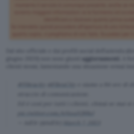
Dal sito ufficiale e dai profili social dell’azienda (do
giugno 2020) non sono giunti
aggiornamenti
. A fo
clienti stessi, lamentando una situazione ormai ins
#Fibracity
@FibraCity
e siamo a 84 ore di d
straccio di comunicazione.
Ed è così per tutti i clienti, chissà se mai s
pic.twitter.com/nNuuJQ99zJ
— Adl3r (@Adl3r)
March 7, 2023