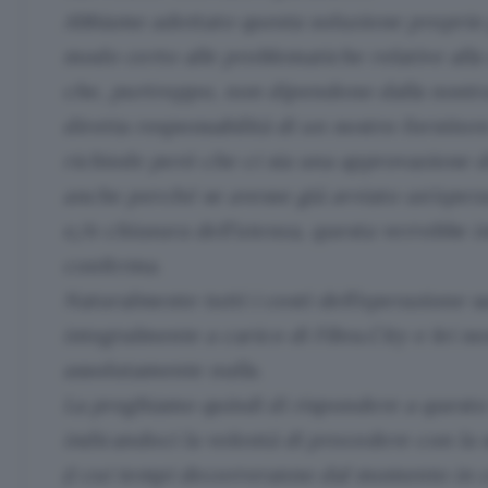
Abbiamo adottato questa soluzione proprio 
modo certo alle problematiche relative alla s
che, purtroppo, non dipendono dalla nostr
diretta responsabilità di un nostro fornito
richiede però che ci sia una approvazione d
anche perché se avesse già avviato un’oper
e/o chiusura dell’utenza, questa verrebbe in
conferma.
Naturalmente tutti i costi dell’operazione 
integralmente a carico di Fibra.City e lei n
assolutamente nulla.
La preghiamo quindi di rispondere a questo
indicandoci la volontà di procedere con la
(i cui tempi decorreranno dal momento in c