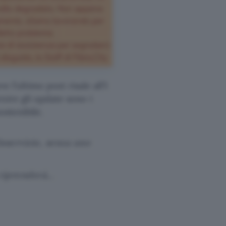
ve l’ultimo post risale all’1
rnire gli update sono i
ostenibile.
isservizio, senza uno
i riprenderà…