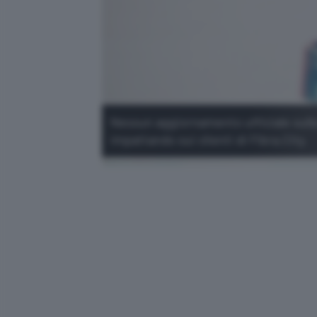
Nessun aggiornamento ufficiale sulla 
impattando sui clienti di Fibra.City.