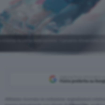
vicenda da parte della società: il pesante disservizio st
Aggiungi Punto Informatico 
Fonte preferita su Goog
Abbiamo ricevuto in redazione segnalazioni relativ