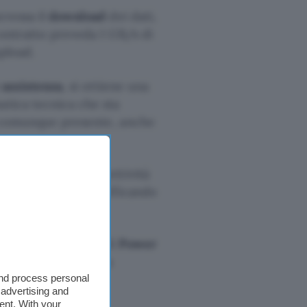
eressa il
download
dei dati,
contratto preveda 1 GB/s di
upload.
 assistenza
, si ottiene una
tica tecnica che sta
è comunque presente, anche
te servizi di connettività
o
Iliad
)si stanno verificando
.City è un marchio di
Power
tà, anche all’utenza
and process personal
 advertising and
ent. With your