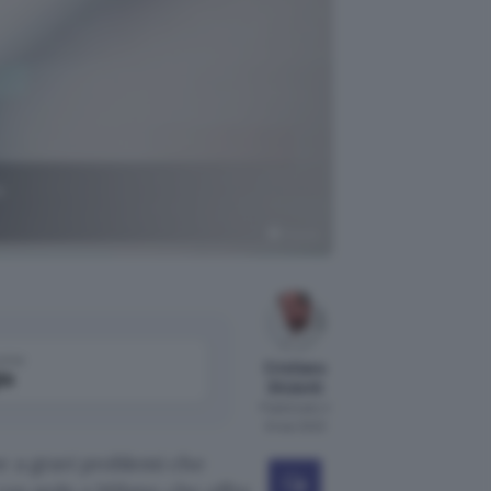
a
Pexels
come
Cristiano
le
Ghidotti
Pubblicato il
8 mar 2023
e a gravi problemi che