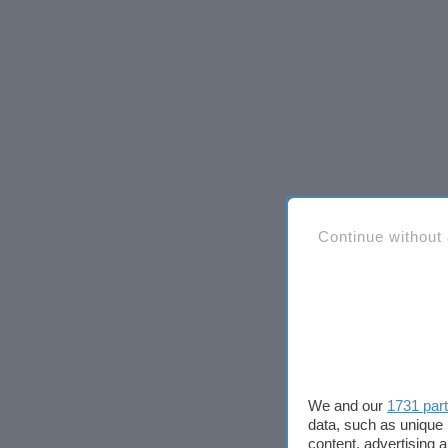
Continue without
We and our
1731 par
data, such as unique 
content, advertising