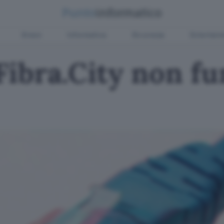
Green
Informatica
Sicurezza
Entertain
 Fibra.City non f