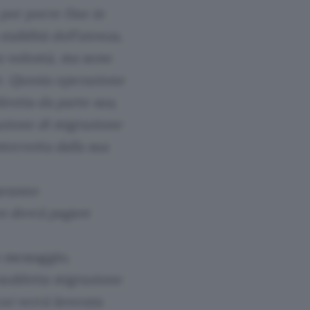
per porre fine in
tabilità dell’utenza,
a volontà, ma sono
re. Questa operazione
iretta da parte sua,
azione di migrazione
terrotta dalla sua
saranno
on dovrà pagare
 messaggio,
 suddetta migrazione
ui verrà lavorata