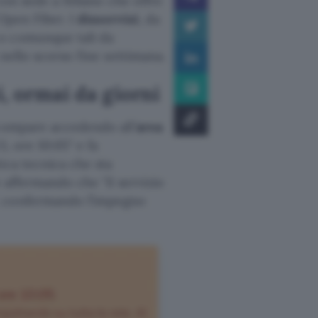
 con sede a Milano che offre
 Open Fiber. I
disservizi
, da
o comunque tali da
 nello scorso fine settimana.
ti, ormai da giorni
 compare accedendo all’
area
, ore 10:05
e fa
ica tecnica che sta
ue affermando che
il servizio
, confermando l’impegno