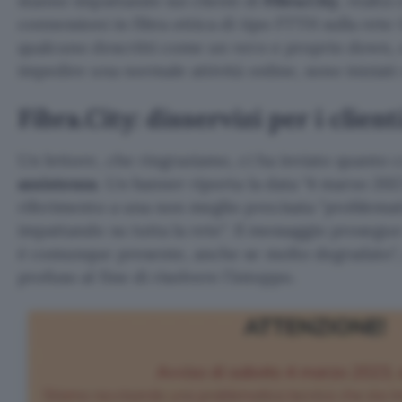
stanno impattando sui clienti di
Fibra.City
, realtà
connessioni in fibra ottica di tipo FTTH sulla rete
qualcuno descritti come un vero e proprio down, 
impedire una normale attività online, sono iniziati
Fibra.City: disservizi per i clien
Un lettore, che ringraziamo, ci ha inviato quanto
assistenza
. Un banner riporta la data
4 marzo 2023
riferimento a una non meglio precisata
problemat
impattando su tutta la rete
. Il messaggio proseg
è comunque presente, anche se molto degradato
profuso al fine di risolvere l’intoppo.