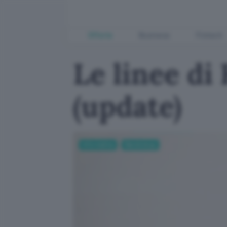
Offerte
Business
Fintech
Le linee di
(update)
Informatica
Banda larga