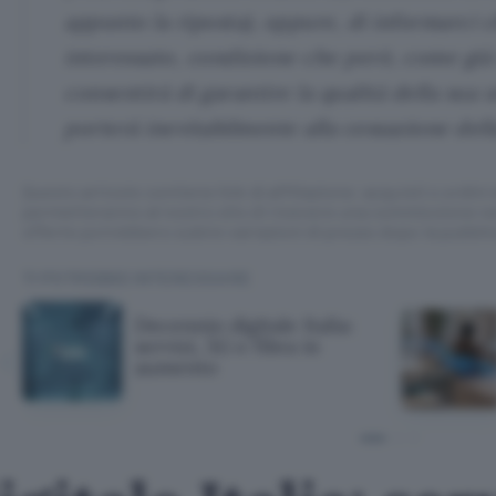
appunto la riposta), oppure, di informarci 
interessato, condizione che però, come già 
consentirà di garantire la qualità della sua 
porterà inevitabilmente alla cessazione della
Questo articolo contiene link di affiliazione: acquisti o ordini e
permetteranno al nostro sito di ricevere una commissione ne
offerte potrebbero subire variazioni di prezzo dopo la pubbli
TI POTREBBE INTERESSARE
Decennio digitale Italia:
servizi, 5G e fibra in
aumento