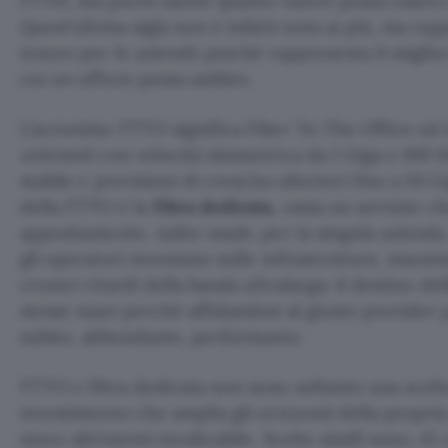
FTTH, ma pochi sanno quanto valore possa esserc
Quest’ultima sigla non è infatti nota ai più, ma ra
tesoro per le aziende poiché rappresenta il miglior
cui un ufficio possa ambire.
L’acronimo FTTO significa Fiber To The Office ed 
oriente
d con velocità simmetrica da 1 Giga e 100 M
stabile e previsioni di crescita ulteriori fino a 10 
della FTTO è la
fibra dedicata
, ossia un servizio c
appositamente,
tailor made
, per la singola aziend
gli operatori investano sulle infrastrutture, insom
cronici ritardi della banda ultralarga: il destino de
stesse mani perché affidandosi al giusto provider p
subito, abbondante, performante.
FTTO e fibra dedicata non sono soltanto una scelt
investimento che amplia gli orizzonti della propria
muro altrimenti invalicabile. Scelte simili sono, d