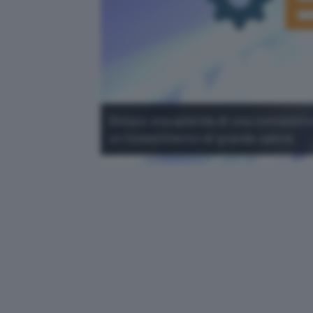
Dotare una azienda di una connessione 
un investimento di grande valore.