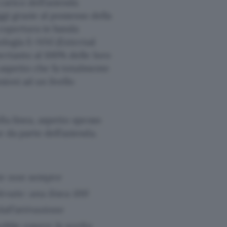
carico dell’azienda
gi grazie al possesso della
 copertura in banda
nologia E-NNI (External
ertanto al 100% delle loro
 aspetto che fa totalmente
ioni ad un livello
la linea, aspetto spesso
 da parte dell’azienda.
te non sempre
evate: una linea 100
all’attivazione
ebbe essere la scelta