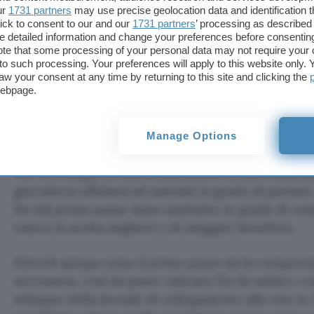
ur
1731 partners
may use precise geolocation data and identification 
insomma, vale per l’upload. A differenza di gran pa
ick to consent to our and our
1731 partners
’ processing as described 
tradizionali, quindi, l’upload non è più la risorsa s
detailed information and change your preferences before consenting
te that some processing of your personal data may not require your 
file può essere tranquillamente bidirezionale senz
t to such processing. Your preferences will apply to this website only
caratteristica è estremamente importante per qual
aw your consent at any time by returning to this site and clicking the
trasferire grandi file: video in alta definizione, liv
webpage.
progettualità, archivi fotografici e molto altro anc
Manage Options
Come si realizza
Per lo sviluppo di una connessione di fibra dedica
giocoforza affidarsi ad aziende in grado di portare 
fin dal primo passo siano anzitutto in grado di c
essere la scelta migliore e di maggior beneficio.
Ehiweb spiega come il primo passo sia la comprensi
necessaria, così da poter valutare fin da subito i c
sviluppo della dorsale di collegamento alla rete in f