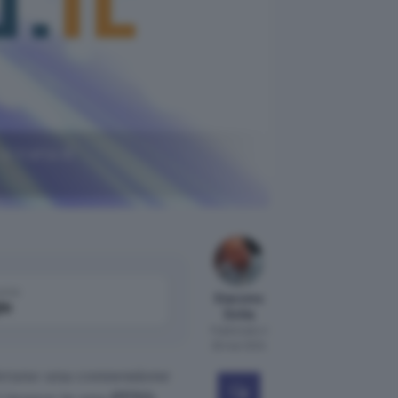
i tratta di
come
Giacomo
le
Dotta
Pubblicato il
26 mar 2024
derano una connessione