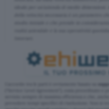
ideale per un’azienda di medie dimensioni. 
della velocità necessaria è un parametro ch
studio iniziale e che prende in considerazio
realtà aziendale e la sua operatività quotidi
Internet.
L’accordo tra le parti è ovviamente basato su
supp
(“Service Level Agreement”), ossia preordinato e p
servizio sempre di massima efficienza e che, anche
prevedere tempi specifici di risoluzione. Non si r