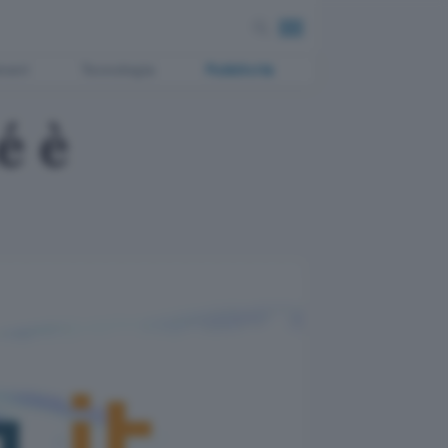
ment
Tecnologia
Pubblicità
é è