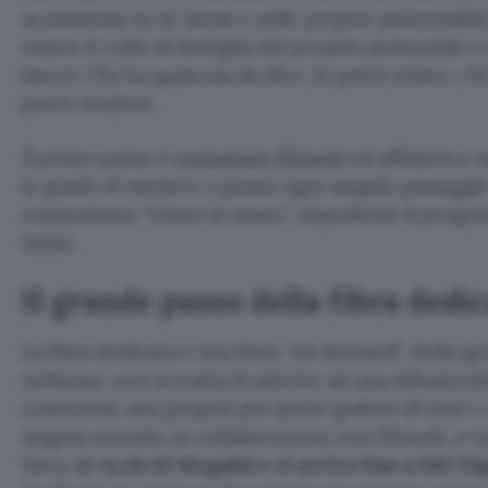
scommessa su sé stessi e sulle proprie potenzialità
essere il collo di bottiglia del proprio potenziale e
lancio. Chi ha qualcosa da dire, lo potrà urlare; chi
potrà vendere.
Il primo passo è
contattare Ehiweb
ed affidarsi a v
in grado di mettere a punto ogni singolo passagg
connessione “chiavi in mano”, dopodiché il proge
inizio.
Il grande passo della fibra dedi
La fibra dedicata è una linea “on demand”, della qua
richiesta: non si tratta di aderire ad una infrastrut
costruirne una propria per poter godere di tutti i v
singola azienda, in collaborazione con Ehiweb, a va
linea:
si va da 10 Megabit e si arriva fino a 100 Gi