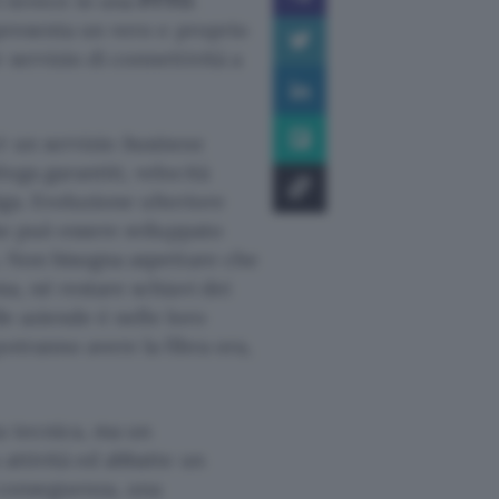
i invece in una
FTTO
.
ppresenta un vero e proprio
 servizio di connettività a
è un servizio
business
ega garantiti, velocità
Giga. Evoluzione ulteriore
he può essere sviluppato
a. Non bisogna aspettare che
ma, né restare schiavi dei
lle aziende è nelle loro
otranno avere la fibra ora,
a tecnica, ma un
 attività ed abbatte un
i conseguenza, una