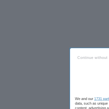
Continue without
We and our
1731 par
data, such as unique 
content, advertising