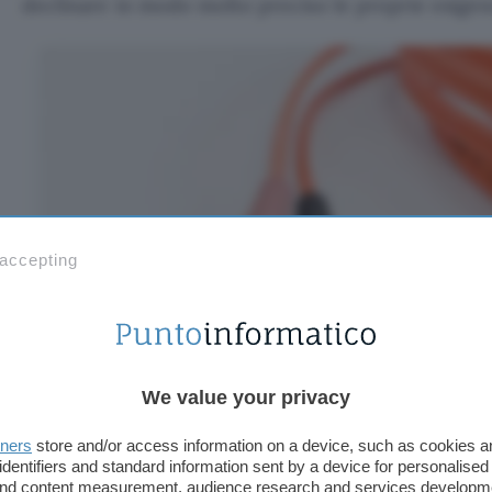
declinare in modo molto preciso le proprie esigen
 accepting
We value your privacy
tners
store and/or access information on a device, such as cookies 
Un vantaggio importantissimo di questo tipo di dors
identifiers and standard information sent by a device for personalised
tratta di una
fibra con velocità simmetrica
: quel 
 and content measurement, audience research and services developm