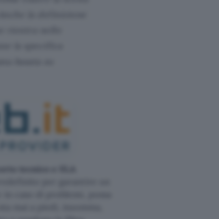
Anche la definizione
e rientra nello
ne la specifica
ana basata su
orto tecnico e SLA
redefinito per garantire un
 in caso di problemi, possa
esta mai a piedi, insomma,