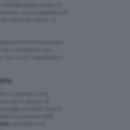
: la banda larga smette di
 diventa, anzi, trampolino di
 ha valore da offrire, lo
alutazioni di professionisti
io per consegnare una
tto può avere rapidamente
cata
le è l’azienda a fare
tura altrui, quanto di
antaggi correlati. Sarà la
lutare la portata della
gabit
, potendo così