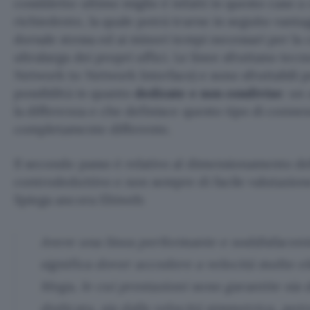
cosiddetto ultimo miglio è infatti in questo caso a 
richiedente, la quale potrà trarne in seguito vantag
dorsale stessa ed ai minori tempi necessari per la
ultralarga dei propri uffici. Le linee sfruttano tec
Network to Network Interface) e sono sfruttabili p
possibilità in quanto
dedicate e non condivise
: un
la differenza e che definisce questo tipo di conness
completamente differente.
Il secondo passo è relativo al dimensionamento del
controdeduttivo e non sempre di facile valutazione
Spiega ancora Ehiweb:
Avere una linea performante e soddisfacen
significa dover accedere a velocità molto el
Mega, le cui prestazioni sono garantite sia d
dedicata, sia dalla velocità simmetrica, potr