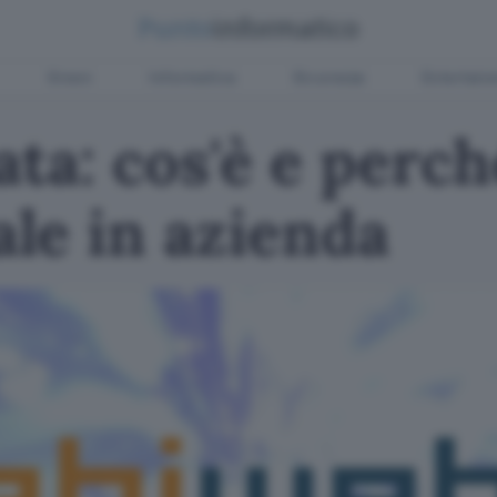
Green
Informatica
Sicurezza
Entertain
ata: cos'è e perch
le in azienda