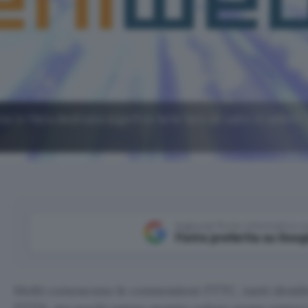
in fibra dedicata significa farle fare un salto in avanti: s
Aggiungi Punto Informatico 
Fonte preferita su Goog
Molti conoscono le connessioni FTTC, tanti desi