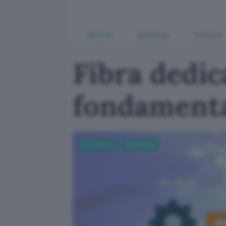
Offerte
Business
Fintech
Fibra dedic
fondamenta
Informatica
Banda larga