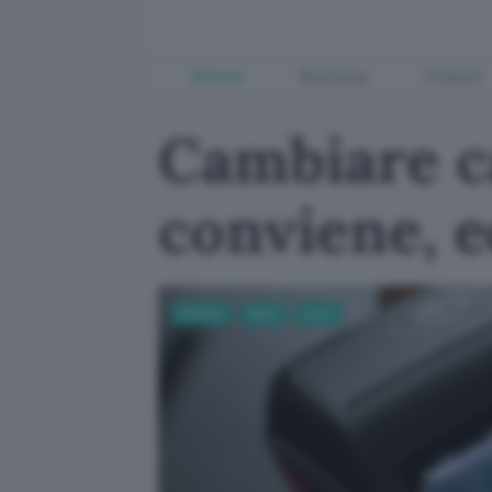
Offerte
Business
Fintech
Cambiare c
conviene, e
Fintech
Carte
Conti