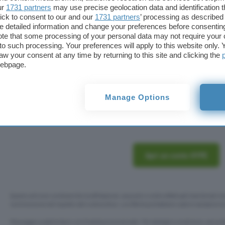
ur
1731 partners
may use precise geolocation data and identification 
HYPE Premium
: è una
carta di debito World E
ick to consent to our and our
1731 partners
’ processing as described 
detailed information and change your preferences before consenting
conto. Il canone mensile ammonta a
9,90 euro
te that some processing of your personal data may not require your 
sono a
commissioni zero
e sono presenti divers
t to such processing. Your preferences will apply to this website only
per coloro che amano viaggiare ed effettuare acq
aw your consent at any time by returning to this site and clicking the
questa pagina
conto va fatta in
.
webpage.
HYPE offre anche un
conto Business
esclusivo per 
Manage Options
individuali con cui si ottiene una carta di debito M
e istantanei gratuiti. Accedere
QUI
per aprirlo.
Apri un conto HYPE
Questo articolo contiene link di affiliazione: acquisti o ordini effettuati tramite tali l
commissione nel rispetto del
codice etico
. Le offerte potrebbero subire variazioni 
Messaggio pubblicitario con finalità promozionale. Per dettagli e condizioni, vai su