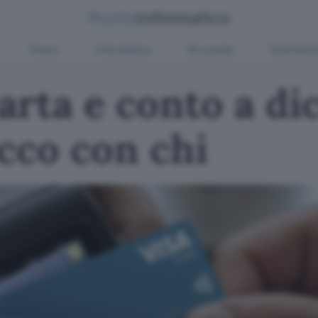
Green
Informatica
Sicurezza
Entertain
arta e conto a d
cco con chi