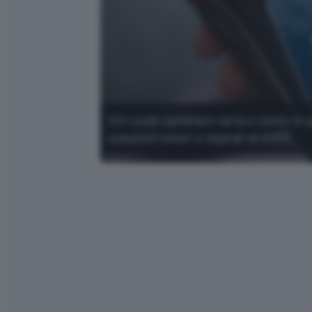
Chi vuole cambiare carta e conto in
soluzioni smart e digitali di HYPE.