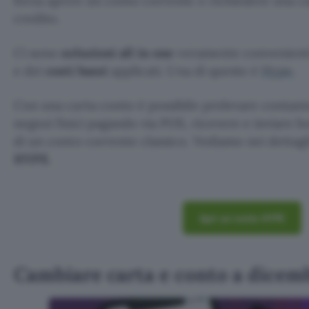
forza aprire un conto corrente e richiedere una ca
credito.
Ci sono
soluzioni all in one
veramente convenienti s
e dei
costi bassi
applicati. Una di queste è
Hype
.
Con una carta conto è possibile prelevare contante
negozi fisici pagando via POS, ricevere e inviare bo
di un conto corrente classico. Vediamo nei dettagl
HYPE
.
Apri un conto HYPE
Cambiare carta e conto a dice