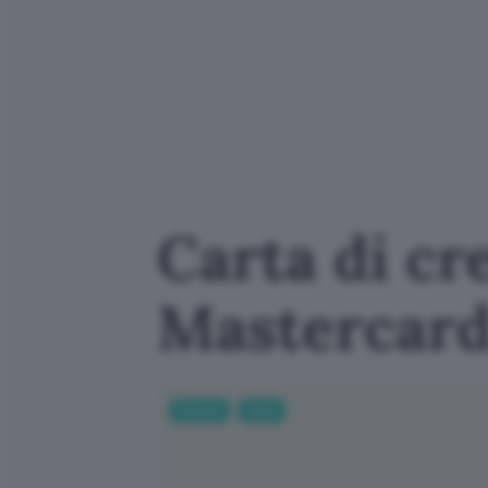
Carta di cre
Mastercard 
Fintech
Carte