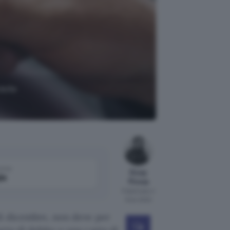
delle
come
Giusy
le
Pirosa
Pubblicato il
6 dic 2022
i dicembre, non deve per