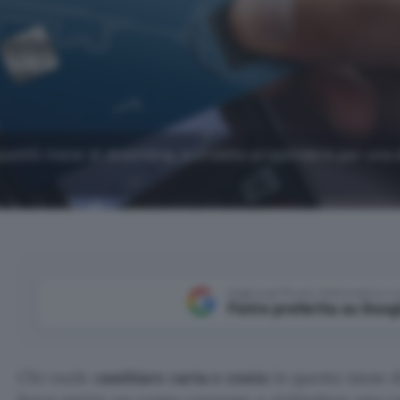
 questo mese di dicembre, potrebbe propendere per una 
Aggiungi Punto Informatico 
Fonte preferita su Goog
Chi vuole
cambiare carta e conto
in questo mese d