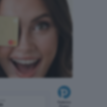
come
Federico
le
Pisanu