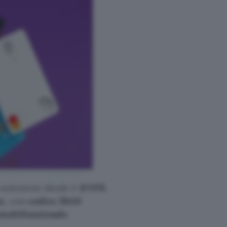
 soluzione ideale è
HYPE
.
s
, con
codice IBAN
multifunzionale
.