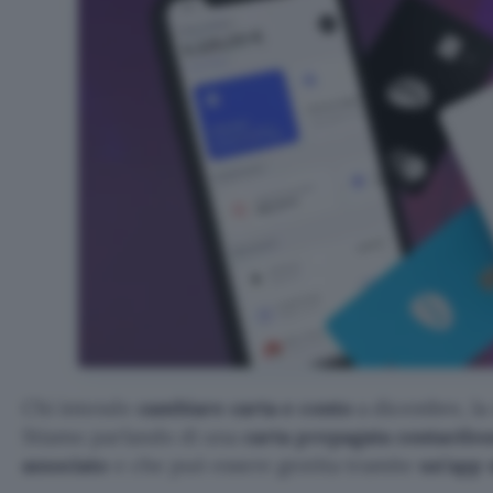
Chi intende
cambiare carta e conto
a dicembre, la
Stiamo parlando di una
carta prepagata contactles
associato
e che può essere gestita tramite
un’app 