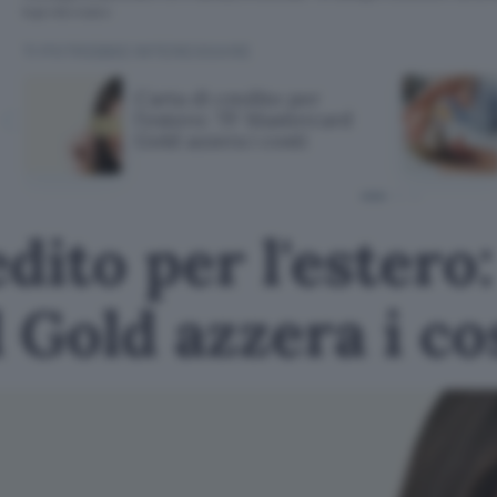
fogli informativi
TI POTREBBE INTERESSARE
Carta di credito per
l'estero: TF Mastercard
Gold azzera i costi
dito per l'estero
Gold azzera i co