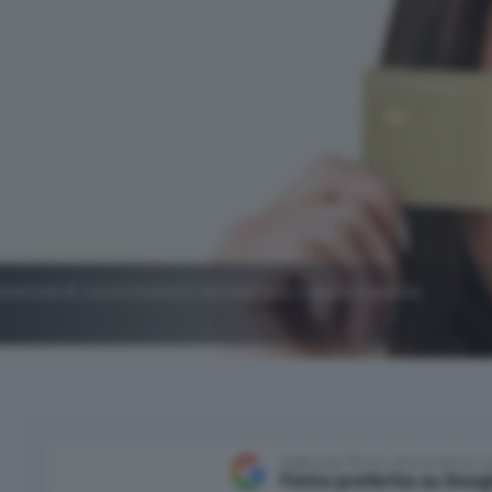
assenza di commissioni sul cambio valuta e quota
Aggiungi Punto Informatico 
Fonte preferita su Goog