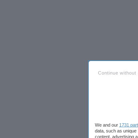
Continue without
We and our
1731 par
data, such as unique 
content, advertising