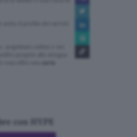
rta di debito o una carta di
otto il profilo dei servizi
, acquistare online e nei
nifici proprio alla stregua
i cosa offre una
carta
mbre con HYPE