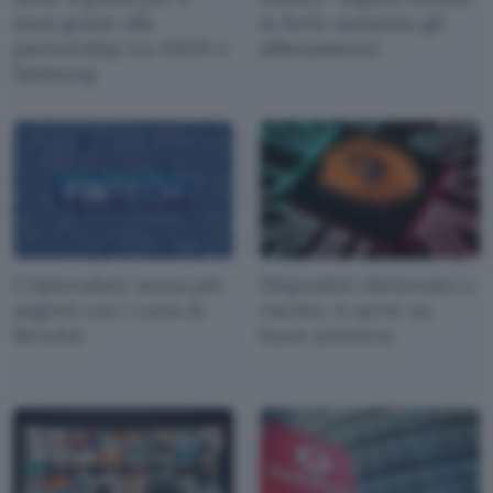
mesi grazie alla
in forte aumento gli
partnership tra DAZN e
abbonamenti
Samsung
Criptovalute senza più
Dispositivi elettronici a
segreti con i corsi di
rischio: ti serve un
Revolut
buon antivirus