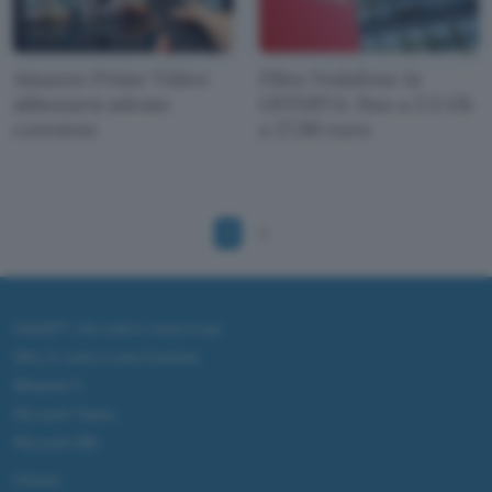
Amazon Prime Video:
Fibra Vodafone in
abbonarsi adesso
OFFERTA: fino a 2.5 Gb
conviene
a 27,90 euro
1
2
ChatGPT: che cos'è e come si usa
DALL·E cos'è e come funziona
Windows 11
Microsoft Teams
Microsoft 365
Fintech