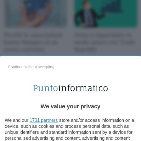
Perché le associazioni
Inizia a risparmiare in
hanno bisogno di un
modo smart con Trade
conto corrente
Republic
Continue without accepting
We value your privacy
Proteggi i tuoi file nel
Thor: Love and
We and our
1731 partners
store and/or access information on a
cloud con NordLocker
Thunder: annunciata la
device, such as cookies and process personal data, such as
data d'uscita in Italia su
unique identifiers and standard information sent by a device for
Disney+
personalised advertising and content, advertising and content