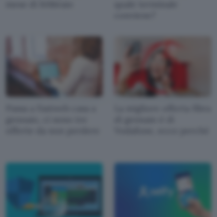
mese di febbraio
quale terminale
conviene?
Passa a Fastweb casa a
La migliore offerta fibra
gennaio, ci sono tre
di gennaio è di
offerte da non perdere
Vodafone, ecco perché