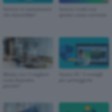
Norton vs ransomware:
Azzera i costi con
chi vincerebbe?
questo conto corrente
Illimity tra i 5 migliori
Nuovo PC: 5 consigli
conti deposito:
per proteggerlo
perché?