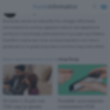
Giusy Pirosa
Sicula doc anche se nata a Berlino, blogger affermata,
estremamente curiosa, appassionata sin da ragazzina di
scrittura e tecnologia, praticamente il suo pane quotidiano.
Equilibrio sopra ogni cosa, senza pregiudizi e non teme i
giudizi altrui, in grado di portare a termine importanti affari.
News e approfondimenti scritti da
Giusy Pirosa
Di tutto e di più con
Possibile azzeramento
TIM casa in questo
commissioni POS: