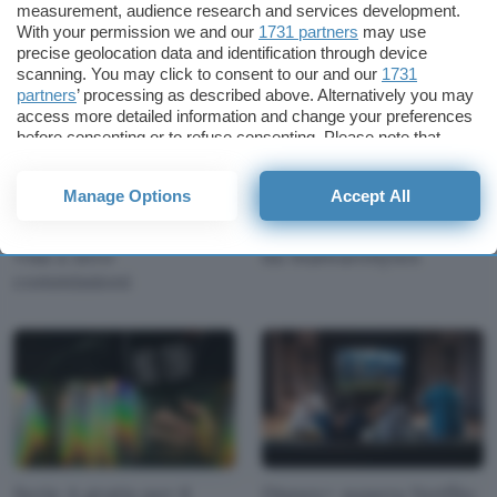
measurement, audience research and services development.
With your permission we and our
1731 partners
may use
precise geolocation data and identification through device
scanning. You may click to consent to our and our
1731
partners
’ processing as described above. Alternatively you may
access more detailed information and change your preferences
before consenting or to refuse consenting. Please note that
some processing of your personal data may not require your
consent, but you have a right to object to such processing. Your
Manage Options
Accept All
preferences will apply to this website only. You can change
Bitpanda: l’exchange di
Una campagna di
your preferences or withdraw your consent at any time by
criptovalute con carta
malvertising scoperta
returning to this site and clicking the
privacy policy
button at the
Visa a zero
da Malwarebytes
bottom of the webpage.
commissioni
Serie A gratis per 6
Disney+ supera Netflix: