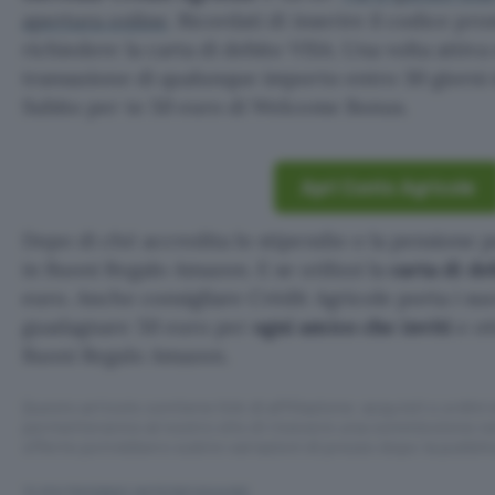
apertura online
. Ricordati di inserire il codice pr
richiedere la carta di debito VISA. Una volta attiv
transazione di qualunque importo entro 30 giorni d
Subito per te 50 euro di Welcome Bonus.
Apri Conto Agricole
Dopo di ché accredita lo stipendio o la pensione p
in Buoni Regalo Amazon. E se utilizzi la
carta di d
euro. Anche consigliare Crédit Agricole porta i suo
guadagnare 50 euro per
ogni amico che inviti
e ot
Buoni Regalo Amazon.
Questo articolo contiene link di affiliazione: acquisti o ordini e
permetteranno al nostro sito di ricevere una commissione ne
offerte potrebbero subire variazioni di prezzo dopo la pubbli
TI POTREBBE INTERESSARE