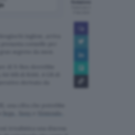
Redazione
le
Pubblicato il
17 feb 2000
deogiochi inglese, arriva
a presunta consolle per
gran segreto da mesi.
are di X-Box dovrebbe
, 64 MB di RAM, 4 GB di
erativo derivato da
49$, una cifra che potrebbe
a
Sega
,
Sony
e
Nintendo
.
ì irrealistica una discesa