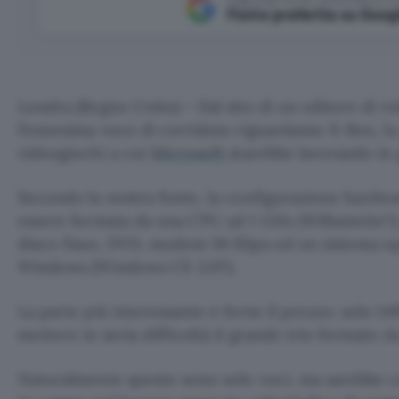
Fonte preferita su Goog
Londra (Regno Unito) – Dal sito di un editore di vi
l’ennesima voce di corridoio riguardante X-Box, l
videogiochi a cui
Microsoft
starebbe lavorando in 
Secondo la nostra fonte, la configurazione hardw
essere formata da una CPU ad 1 GHz (Willamette?)
disco fisso, DVD, modem 56 Kbps ed un sistema op
Windows (Windows CE 3.0?).
La parte più interessante è forse il prezzo: solo 1
mettere in seria difficoltà il grande trio formato d
Naturalmente queste sono solo voci, ma sarebbe cos