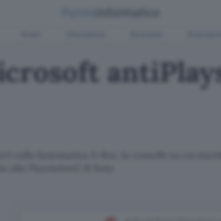
Green
Informatica
Sicurezza
Entertain
crosoft antiPlay
surri sulla fantomatica X-Box, la consolle su cui sta
no alla Playstation2 di Sony
Aggiungi Punto Informatico 