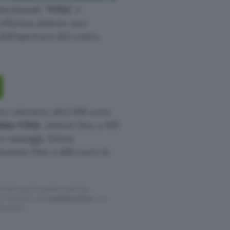
omozionale “
VISA
” e
a effettua almeno una
all’apertura del conto.
er ottenere altri 100 euro
ebito VISA
ottieni fino a 100
i vantaggi. Potrai
tenere fino a 400 euro in
ffettuati tramite tali link
l rispetto del
codice etico
. Le
cazione.