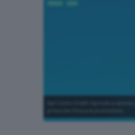
Fintech
Conti
Apri Conto Crédit Agricole a canone 
prima che finisca la promozione.