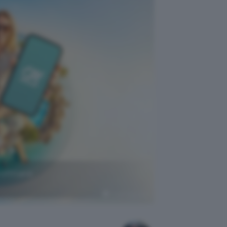
rofittane
Crédit Agricole