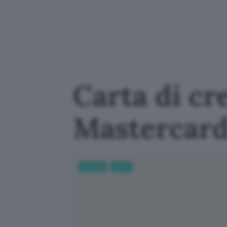
Carta di cre
Mastercard 
Fintech
Carte