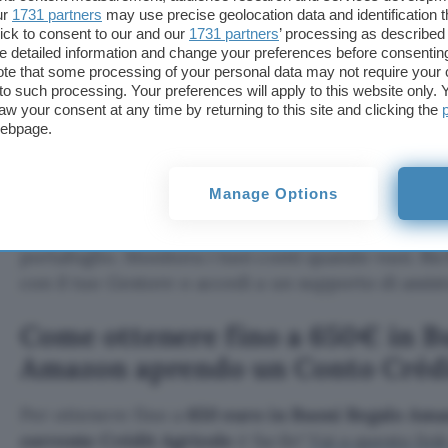
ur
1731 partners
may use precise geolocation data and identification 
disposizione una rete di
Filiali
su tutto il territori
ick to consent to our and our
1731 partners
’ processing as described 
pronti a supportarti in base alle tue necessità. Cré
detailed information and change your preferences before consenting
te that some processing of your personal data may not require your 
1000 Filiali e oltre 12 mila Consulenti e Collaborato
t to such processing. Your preferences will apply to this website only
territorio.
aw your consent at any time by returning to this site and clicking the
webpage.
Fai tutto in sicurezza aprendo il tuo nuovo
conto 
Africole
adesso. Trasferisci il conto di altre banc
Manage Options
direttamente dall’app. Paga tutto senza pensieri e 
Carica la tua carta nel wallet per pagare anche qu
portafoglio. Monitora i tuoi conti quando vuoi. R
con il tuo Gestore o accedi a un supporto di assis
Come ottenere fino a 650€ in B
Amazon aprendo un Conto Crédi
Per ottenere fino a
650 euro in Buoni Regalo Am
corrente Crédit Agricole
è facile!
Vai a questo link