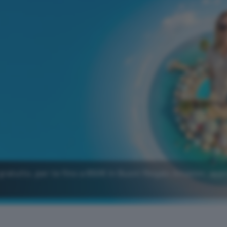
gratuito, per te fino a 650€ in Buoni Regalo Amazon: app