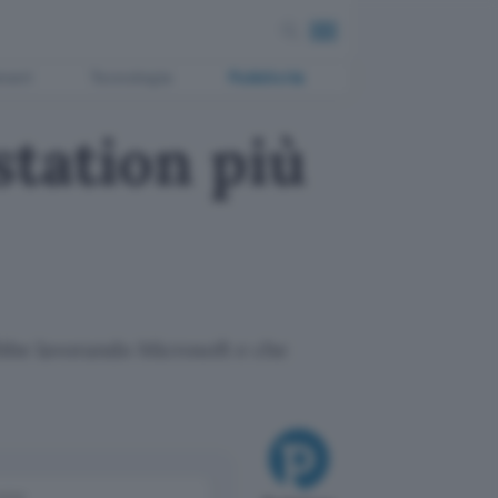
ment
Tecnologia
Pubblicità
station più
rebbe lavorando Microsoft e che
come