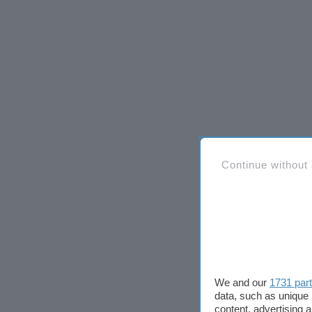
Continue without
We and our
1731 par
data, such as unique 
content, advertising