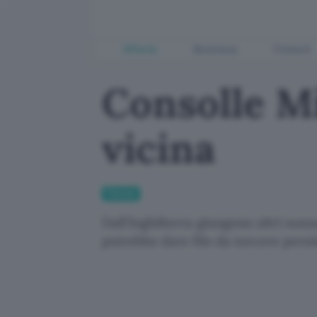
Offerte
Business
Fintech
Consolle Mi
vicina
Fintech
Dall'Inghilterra giungono altri sus
potrebbe dare filo da torcere persi