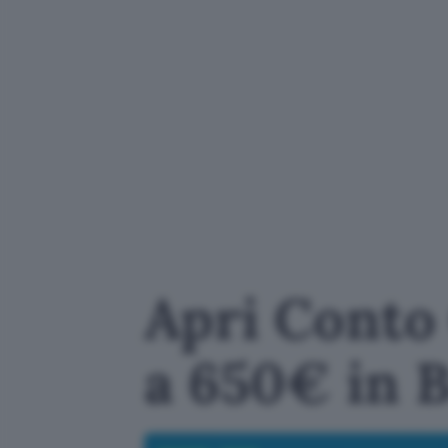
Apri Conto 
a 650€ in 