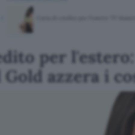
Carta di credito per l'estero: TF Maste
dito per l'estero
Gold azzera i co