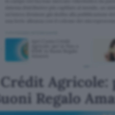
in campo nel lucroso mercato videoludico da parte
sistema distributivo più capillare al mondo, un sis
un’intera divisione già dedita alla pubblicazione d
una forte alleanza con il colosso dei microprocesso
TI POTREBBE INTERESSARE
Apri Conto Crédit
Agricole: per te fino a
650€ in Buoni Regalo
Amazon
Crédit Agricole: 
Buoni Regalo Am