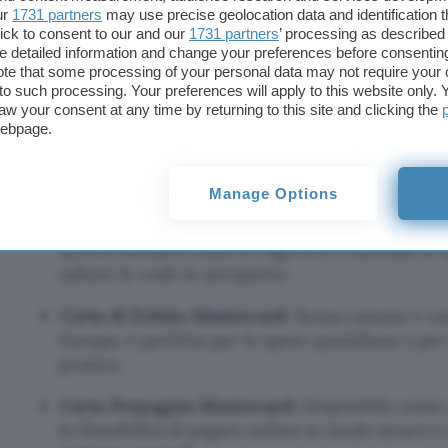
Per chi preferisce una gestione più flessibile del
ur
1731 partners
may use precise geolocation data and identification 
Arancio Light offre la possibilità di pagare solo pe
ick to consent to our and our
1731 partners
’ processing as described 
detailed information and change your preferences before consenting
effettivamente utilizzate, mantenendo il canone me
te that some processing of your personal data may not require your 
t to such processing. Your preferences will apply to this website only
Carte prepagate per ogni esigenza
aw your consent at any time by returning to this site and clicking the
webpage.
ING offre anche una gamma di carte prepagate, per
Manage Options
Carta di Credito Mastercard Gold
: Ideale per a
tutto il mondo, con la possibilità di pagare in 
servizi esclusivi come il Pagoflex e l’accesso al
saltare le code in aeroporto.
Carta di Debito Mastercard
: Senza canone e con
Europa, è perfetta per le spese quotidiane e per
pratico.
Carta Prepagata Mastercard
: Disponibile come c
la flessibilità di pagare online in modo sicuro e