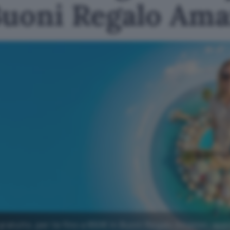
Buoni Regalo Am
gratuito, per te fino a 650€ in Buoni Regalo Amazon: app