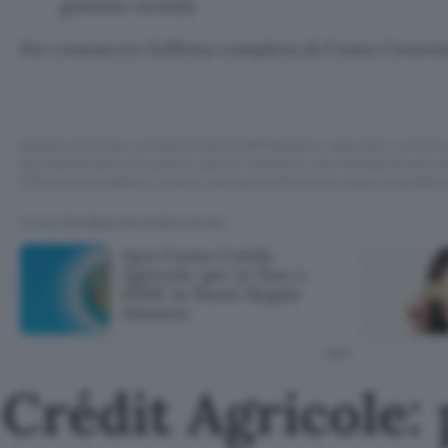
gestione mensili.
Per conoscere l’offerta completa di Conto Corren
Questo articolo contiene link di affiliazione: acquisti o ordini e
permetteranno al nostro sito di ricevere una commissione ne
offerte potrebbero subire variazioni di prezzo dopo la pubbli
TI POTREBBE INTERESSARE
Apri Conto Crédit
Agricole: per te fino a
650€ in Buoni Regalo
Amazon
Crédit Agricole: 