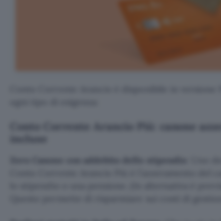
Conto Corrente Arancio è disponibile in versione P
ogni tipo di esigenza:
Conto Corrente Arancio Più: canone azze
incluse
Zero Canone con addebito dello stipendio
: Uno de
Conto Corrente Arancio Più è l’azzeramento del c
lo stipendio o una pensione. (In alternativa è prev
Questo permette di risparmiare sui costi di gestio