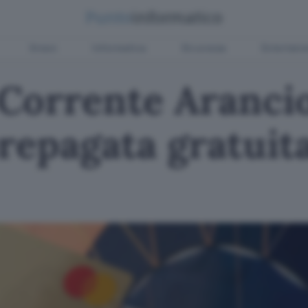
Green
Informatica
Sicurezza
Entertain
Corrente Arancio
repagata gratuita