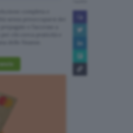
1 lug 2024
oluzione completa e
lità senza preoccuparsi dei
 prepagate e l’accesso a
 per chi cerca praticità e
na delle finanze.
rancio