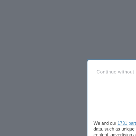
Continue without
We and our
1731 par
data, such as unique 
content, advertising