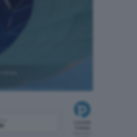
e senza
come
Lucrezia
le
Cerbara
Pubblicato il