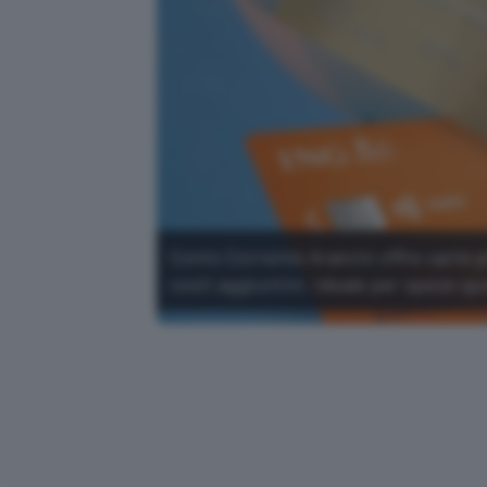
Conto Corrente Arancio offre carte 
costi aggiuntivi, ideale per spese qu