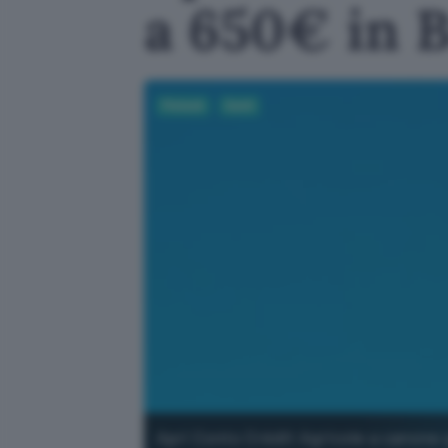
a 650€ in 
Fintech
Conti
Apri Conto Crédit Agricole a canone 