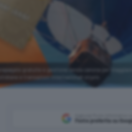
prepagate gratuite e gestione senza canone per viaggiar
otidiane e transazioni internazionali sicure.
Aggiungi Punto Informatico 
Fonte preferita su Goog