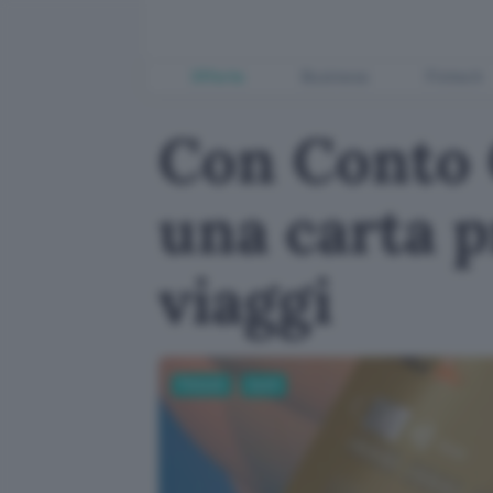
Offerte
Business
Fintech
Con Conto 
una carta p
viaggi
Fintech
Conti