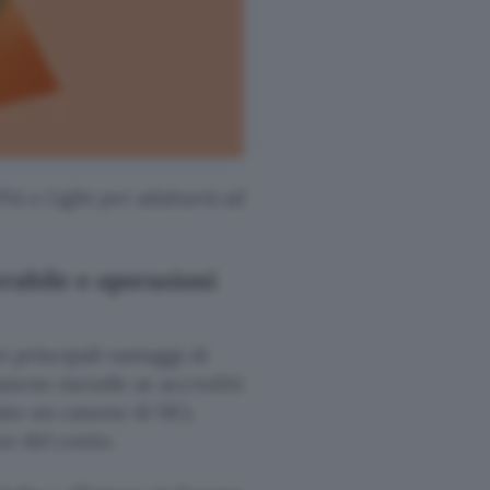
iù e Light per adattarsi ad
rabile e operazioni
i principali vantaggi di
anone mensile se accrediti
isto un canone di 5€).
ne del conto.