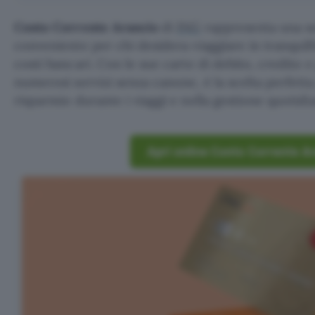
Conto Corrente Arancio
di
ING
rappresenta una s
conveniente per chi desidera viaggiare in tranquil
costi bancari. Con le sue carte di debito, credito e
numerosi servizi senza canone, è la scelta perfetta
risparmio durante i viaggi e nella gestione quotidia
Apri online Conto Corrente A