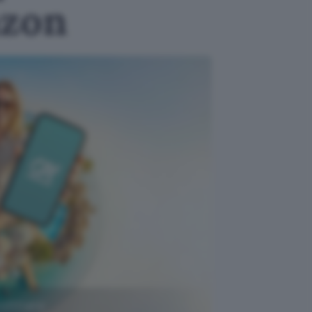
azon
rofittane