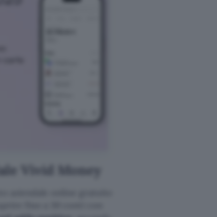
ale Vivid Money
to aziendale online gratuito
aprire fino a 30 conti con