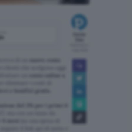
come
Davide
le
Raia
Pubblicato il
4 ago 2026
ricerca di un
nuovo conto
vi clienti che scelgono oggi
 sfruttare un
conto online a
r eliminare i costi di
evi e bonifici gratis.
ione del 3% per i primi 6
27, ma con un tasso da
r 6 mesi
(su una spesa di
seguire il link qui di sotto e