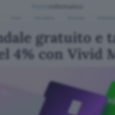
Green
Informatica
Sicurezza
Entertain
dale gratuito e t
del 4% con Vivid