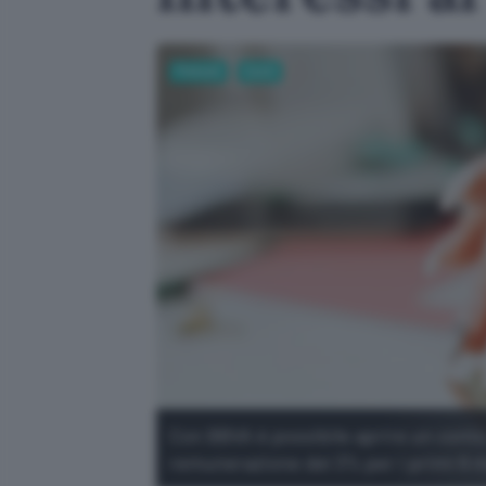
Fintech
Conti
Con BBVA è possibile aprire un conto 
remunerazione del 3% per i primi 6 m