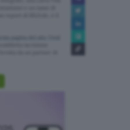
 integrato, una carta Visa
stantanei e un tasso di
o report di BILD.de, è il
esta pagina del sito Vivid
cosiddetta iscrizione
fornita da un partner di