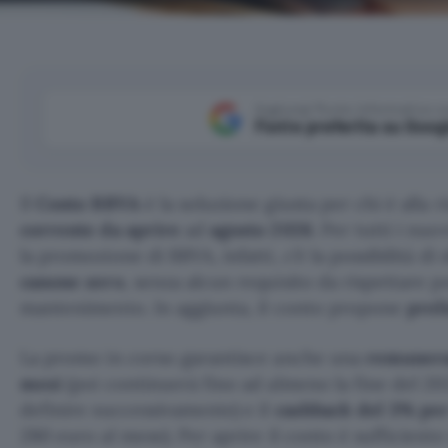
Aggiungi Punto Informatico 
Fonte preferita su Goog
Il
Conto BBVA
è la soluzione giusta per chi è alla 
corrente da aprire
ad
agosto 2026
. Per tutti i nuo
la promozione di BBVA, infatti, c’è la possibilità di
canone zero
, senza alcun requisito da rispettare pe
mantenimento. In aggiunta, il conto propone
preli
La promo in corso garantisce anche una
remuneraz
mesi
(poi continuerà fino ad almeno la fine del 20
definire successivamente) e il
cashback del 3% pe
280 euro al mese). Per aprire il conto è sufficiente 