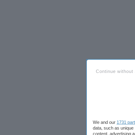
Continue without
We and our
1731 par
data, such as unique 
content, advertising