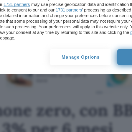
ur
1731 partners
may use precise geolocation data and identification 
ick to consent to our and our
1731 partners
’ processing as described 
Vai al sito Vivid Money
detailed information and change your preferences before consenting
te that some processing of your personal data may not require your 
t to such processing. Your preferences will apply to this website only
Questo articolo contiene link di affiliazione: acquisti o ordini e
aw your consent at any time by returning to this site and clicking the
permetteranno al nostro sito di ricevere una commissione ne
webpage.
offerte potrebbero subire variazioni di prezzo dopo la pubbli
TI POTREBBE INTERESSARE
Manage Options
Conto a canone zero,
con BBVA ci sono
interessi al 3% per 6
mesi
none zero, con B
l 3% per 6 mesi