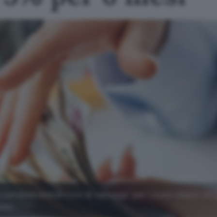
corrente online ricco di vantaggi: per i nuovi clienti c'è 
esi.