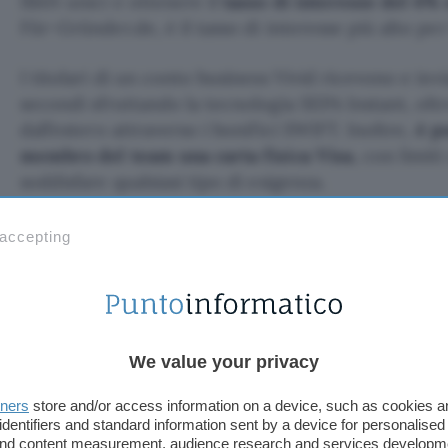
IBAN unici e ottenere il
tasso di interesse del 4% 
Für-Gründer.de, è il tasso di interesse più alto pe
I titolari di un conto business Vivid ricevono e inv
secondi sfruttando la tecnologia SEPA Instant, olt
dall’estero attraverso i bonifici SWIFT. Inoltre,
è p
membro del team una carta fisica Visa
, con limit
soddisfare qualsiasi tipo di esigenza.
Un altro punto di forza del conto è l’opportunità 
 accepting
di cashback ogni mese
sugli acquisti effettuati con
categorie di cashback selezionate in precedenza. 
ottenere fino al 10% di rimborso ad esempio sugli a
Facebook e Google, così come sugli acquisti su A
We value your privacy
Maggiori dettagli sui piani disponibili, oltre quello 
tners
store and/or access information on a device, such as cookies 
conto sono consultabili
a questa pagina del sito Vi
identifiers and standard information sent by a device for personalised
 and content measurement, audience research and services developm