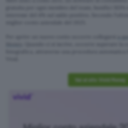
IBAN unici a costo zero, un software di contabilità
gratuita per ogni membro del team, bonifici SEPA i
interesse del 4% sul saldo positivo. Secondo l’ultim
miglior conto aziendale del 2025.
Per aprire un nuovo conto occorre collegarsi
a qu
Money
. Quando ci si iscrive, occorre superare la 
fotografica, attraverso una procedura automatica 
Vivid.
Vai al sito Vivid Money