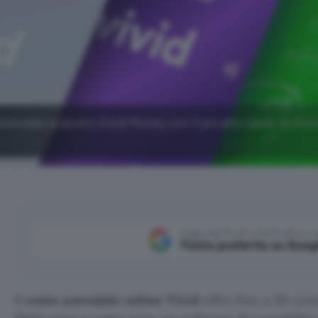
ziendale gratuito Vivid Money con il più alto tasso di inte
Aggiungi Punto Informatico 
Fonte preferita su Goog
Il
conto aziendale online Vivid
offre fino a 30 cont