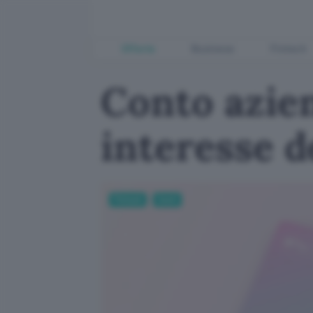
Offerte
Business
Fintech
Conto azien
interesse 
Fintech
Conti