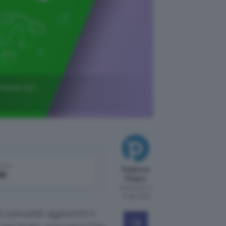
resse sul
come
Federico
le
Pisanu
Pubblicato il
17 gen 2025
i aziendali aggiuntivi e