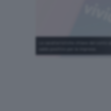
Le caratteristiche chiave del conto a
saldo positivo per le imprese.