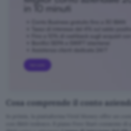
Cosa comprende il conto aziend
In primis, la piattaforma Vivid Money offre un con
con IBAN tedesco. Il piano Free Start consente di 