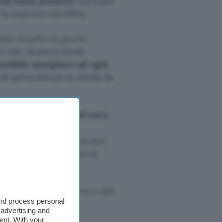
sul saldo positivo
: secondo
r le imprese nel 2024.
iano bonifici in pochi
re che ricevere fondi
ossibile assegnare ad ogni
i di spesa elevati in modo da
di ottenere
fino a 150 euro
 la carta Visa nelle
A questo proposito, si può
cquisti di pubblicità su
mazon.
gratuito, e sull’apertura del
and process personal
vid
.
 advertising and
ent. With your