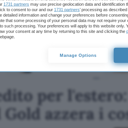
ur
1731 partners
may use precise geolocation data and identification 
Per conoscere l’offerta completa di Conto Key di B
ick to consent to our and our
1731 partners
’ processing as described 
detailed information and change your preferences before consenting
Questo articolo contiene link di affiliazione: acquisti o ordini e
te that some processing of your personal data may not require your 
permetteranno al nostro sito di ricevere una commissione ne
t to such processing. Your preferences will apply to this website only
offerte potrebbero subire variazioni di prezzo dopo la pubbli
aw your consent at any time by returning to this site and clicking the
webpage.
TI POTREBBE INTERESSARE
Carta di credito per
Manage Options
l'estero: TF Mastercard
Gold azzera i costi
dito per l'estero
Gold azzera i co