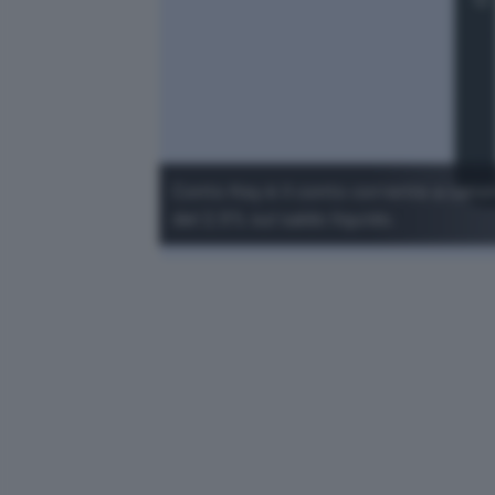
Conto Key è il conto corrente a cano
del 2,5% sul saldo liquido.