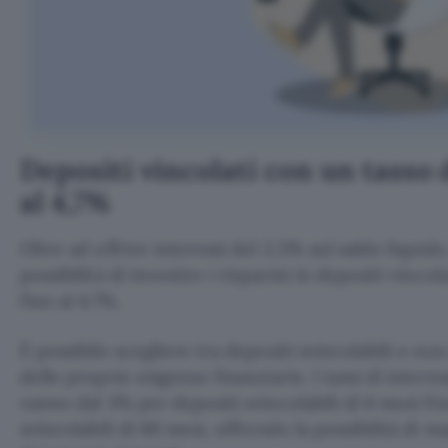
Depositi vincolati con un tasso 
al 4,7%
Oltre ad offrire interessi del 2,5% sul saldo liquid
possibilità di investire i risparmi in depositi vincol
fino al 4.7%.
È possibile scegliere tra depositi svincolabili o non
delle proprie esigenze finanziarie. I tassi di intere
vanno dal 3% per depositi svincolabili di 6 mesi fi
svincolabili di 60 mesi, offrendo la possibilità di 