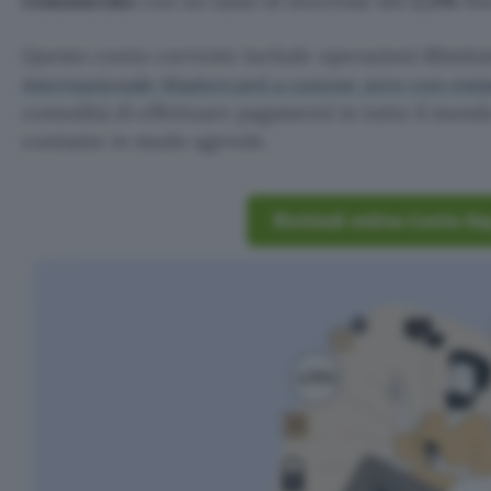
remunerato
con un tasso di interesse del
2,5%
fin
Questo conto corrente include operazioni illimita
internazionale Mastercard a canone zero con emis
comodità di effettuare pagamenti in tutto il mond
contante in modo agevole.
Richiedi online Conto Ke