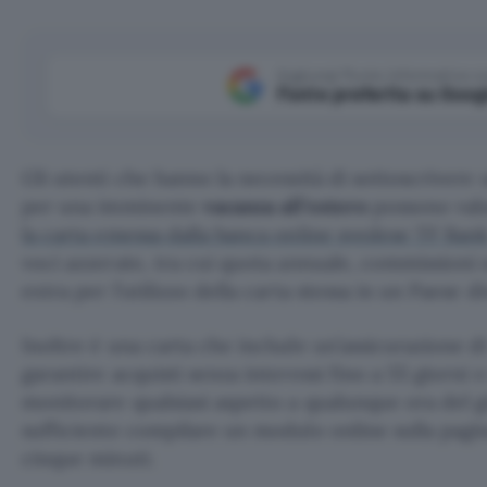
Aggiungi Punto Informatico 
Fonte preferita su Goog
Gli utenti che hanno la necessità di sottoscriver
per una imminente
vacanza all’estero
possono val
la carta emessa dalla banca online svedese TF Ban
voci azzerate, tra cui quota annuale, commissioni 
extra per l’utilizzo della carta stessa in un Paese div
Inoltre è una carta che include un’assicurazione di
garantire acquisti senza interessi fino a 55 giorni
monitorare qualsiasi aspetto a qualunque ora del g
sufficiente compilare un modulo online sulla pagi
cinque minuti.