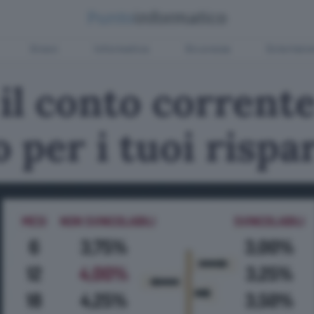
Green
Informatica
Sicurezza
Entertain
il conto corrent
per i tuoi rispa