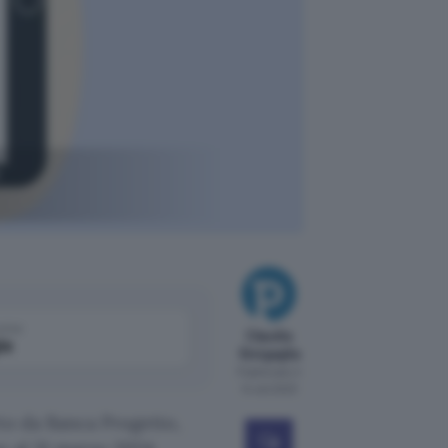
e
come
Claudia
le
Sinigaglia
Pubblicato il
14 set 2023
to da Banca Progetto,