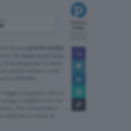
come
Federico
le
Pisanu
Pubblicato il
5 ago 2026
e una nuova
carta di credito
utare
TF Mastercard Gold,
k
. Si distingue per le tante
sul cambio valuta e costi
erso dall’Italia.
 viaggio completa, oltre a
 e un’app completa con cui
iorno. Per richiederla è
na dedicata in meno di