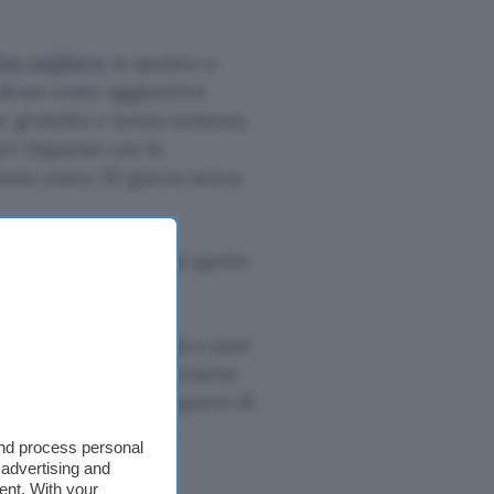
to migliore
in quanto a
 alcun costo aggiuntivo
 gratuito e senza nessuna
ri risparmi con la
somme entro 32 giorni senza
iale, il conto si può aprire
on residenza in Italia e può
un massimo di due persone
nto è necessario disporre di
ce fiscale o tessera
and process personal
 advertising and
ent. With your