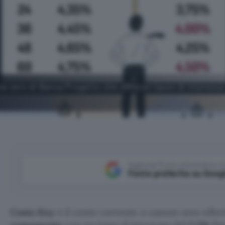
ne zero di Banca Progetto che offre un tasso di interess
Aggiungi Punto Informatico 
Fonte preferita su Goog
Conto Key
è il conto corrente a canone zero offer