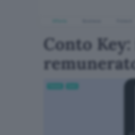
Offerte
Business
Fintech
Conto Key: 
remunerato 
Fintech
Conti