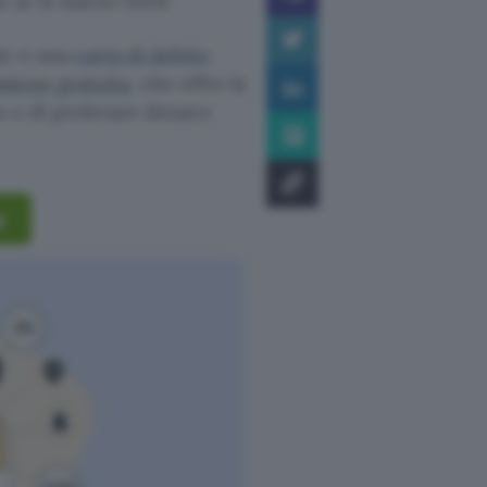
o al 31 marzo 2024.
te e una
carta di debito
sione gratuita
, che offre la
o e di prelevare denaro
y