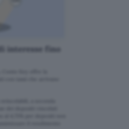
di interesse fino
o, Conto Key offre la
ati con tassi che arrivano
 svincolabili, a seconda
sse dei depositi vincolati
no al 4,75% per depositi non
massimizzare il rendimento