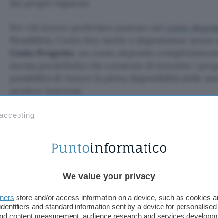
dei propri risparmi.
Per chi invece preferisce puntare sul
conto deposi
flessibilità, Conto Key mette a disposizione senza
Conto Progetto
, un conto deposito completamente
durata predefinita che consente di investire i prop
possibilità di riavere la piena disponibilità delle 
perdere interessi.
Per aprire Conto Key non è necessario recarsi in fil
 accepting
seguendo una semplice procedura online.
Il conto è rivolto a tutte le persone maggiorenni c
essere aperto anche in modalità cointestata per 
We value your privacy
fisiche. Per completare la richiesta di apertura co
un documento di identità in corso di validità, codi
tners
store and/or access information on a device, such as cookies 
sanitaria, numero di cellulare e indirizzo email.
identifiers and standard information sent by a device for personalised
 and content measurement, audience research and services developm