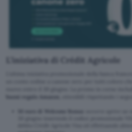
L’iniziativa di Crédit Agricole
L’ultima iniziativa promozionale della banca franc
un conto online a canone zero per tutti coloro c
nuovo entro il 30 giugno. La promo in corso incl
buoni regalo Amazon
, ottenibili rispettando i segu
50 euro di Welcome Bonus
: occorre aprire un 
30 giugno inserendo il codice promozionale VIS
debito Crédit Agricole Visa ed effettuando alm