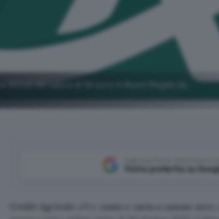
me Bonus del valore di 50 euro in Buoni Regalo da
Aggiungi Punto Informatico 
Fonte preferita su Goog
Crédit Agricole
offre
conto e carta a canone zero
a