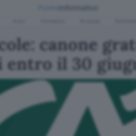
Green
Informatica
Sicurezza
Entertain
cole: canone grat
i entro il 30 giu