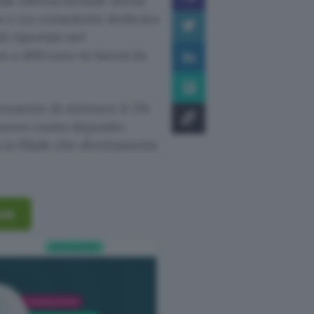
uale offerta include anche
 e un consulente dedicato
ti riportati nel
no a 400 euro in buoni da
onsente di ottenere il 2%
nuovo conto deposito.
 in filiale che direttamente
ole