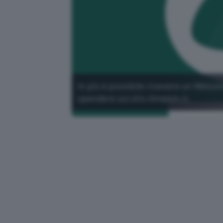
In più è possibile ricevere un Welco
spendere sul sito Amazon.it.