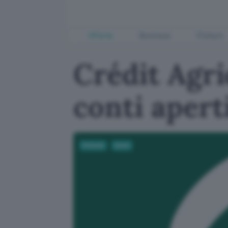
Offerte
Business
Fintech
Crédit Agri
conti apert
Fintech
Conti