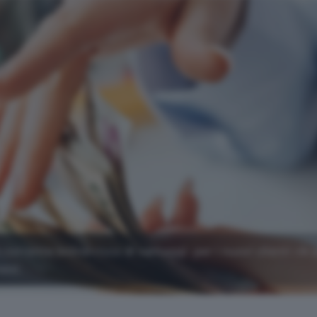
corrente online ricco di vantaggi: per i nuovi clienti c'è 
esi.