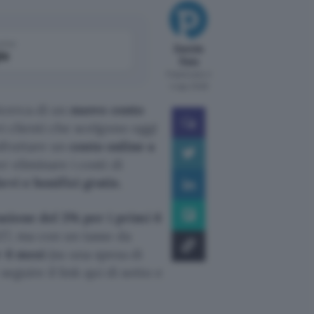
come
Davide
le
Raia
Pubblicato il
4 ago 2026
ricerca di un
nuovo conto
vi clienti che scelgono oggi
 sfruttare un
conto online a
r eliminare i costi di
evi e bonifici gratis.
ione del 3% per i primi 6
27, ma con un tasso da
r 6 mesi
(su una spesa di
seguire il link qui di sotto e