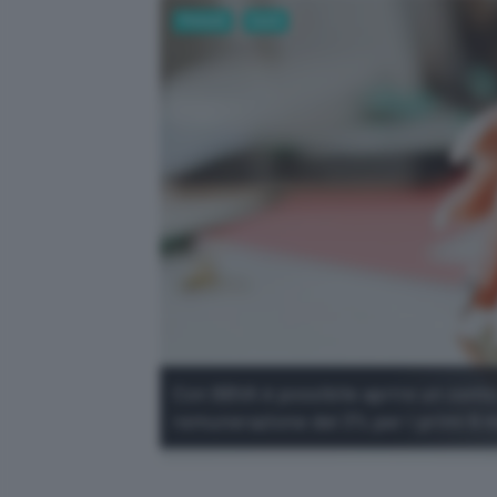
Fintech
Conti
Con BBVA è possibile aprire un conto 
remunerazione del 3% per i primi 6 m