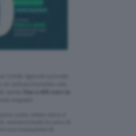
ese Crédit Agricole prevede
he ne sottoscriveranno uno
ude anche
fino a 400 euro in
enti requisiti:
nuovo conto online entro il
A, sottoscrivendo la carta di
eno una transazione di