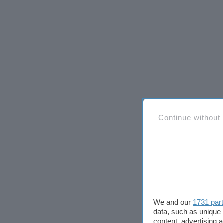
Continue without
We and our
1731 par
data, such as unique 
content, advertising