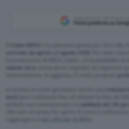
Aggiungi Punto Informatico 
Fonte preferita su Goog
Il
Conto BBVA
è la soluzione giusta per chi è alla 
corrente da aprire
ad
agosto 2026
. Per tutti i nuo
la promozione di BBVA, infatti, c’è la possibilità di
canone zero
, senza alcun requisito da rispettare pe
mantenimento. In aggiunta, il conto propone
preli
La promo in corso garantisce anche una
remuneraz
mesi
(poi continuerà fino ad almeno la fine del 20
definire successivamente) e il
cashback del 3% pe
280 euro al mese). Per aprire il conto è sufficiente 
raggiungere il
sito ufficiale di BBVA
.