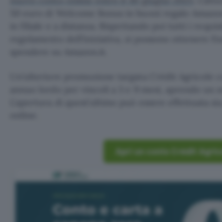
nuovo conto online entro il 30 giugno 2025
. L’att
50 euro di Welcome Bonus in buoni regalo Amazon
in filiale e a distanza. Rispettando poi tutti i requisi
regolamento dell’iniziativa, si possono ottenere fi
spendere su Amazon.it.
Un’ulteriore promozione targata Crédit Agricole c
annuo lordo per vincoli a 3 e 9 mesi, aprendo un 
L’apertura di quest’ultimo può essere effettuata sia
online.
Apri un conto Crédit Agric