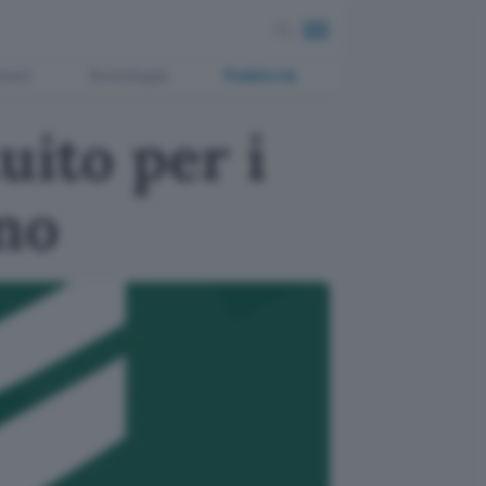
ment
Tecnologia
Pubblicità
uito per i
gno