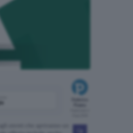
come
Federico
le
Pisanu
Pubblicato il
13 giu 2025
gli utenti che apriranno un