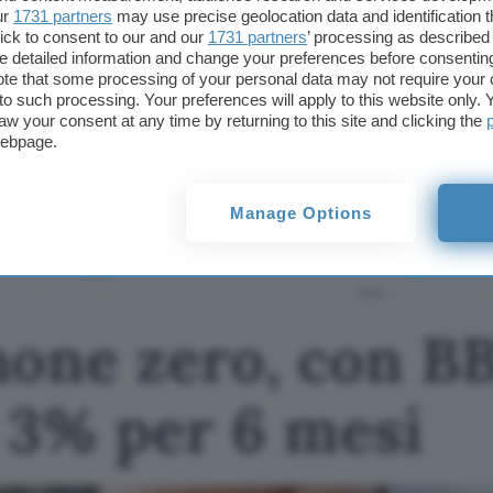
ur
1731 partners
may use precise geolocation data and identification 
ick to consent to our and our
1731 partners
’ processing as described 
detailed information and change your preferences before consenting
Questo articolo contiene link di affiliazione: acquisti o ordini e
te that some processing of your personal data may not require your 
permetteranno al nostro sito di ricevere una commissione ne
t to such processing. Your preferences will apply to this website only
offerte potrebbero subire variazioni di prezzo dopo la pubbli
aw your consent at any time by returning to this site and clicking the
webpage.
TI POTREBBE INTERESSARE
Conto a canone zero,
con BBVA ci sono
Manage Options
interessi al 3% per 6
mesi
none zero, con B
l 3% per 6 mesi