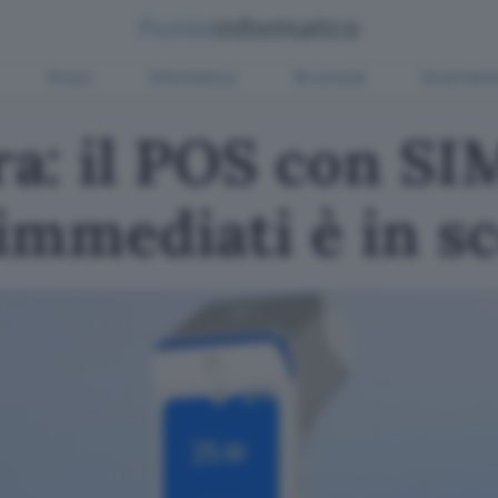
Green
Informatica
Sicurezza
Entertain
a: il POS con SIM
 immediati è in s