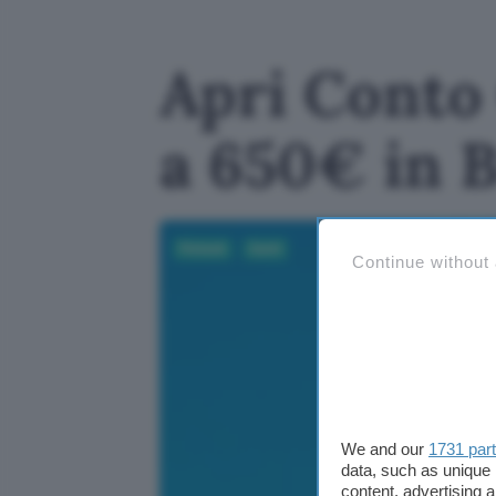
Apri Conto 
a 650€ in 
Fintech
Conti
Continue without
We and our
1731 par
data, such as unique 
content, advertising