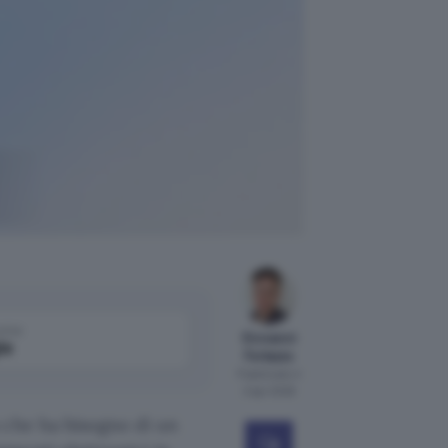
come
Giovanni
le
Ferlazzo
Pubblicato il
2 apr 2026
 che ha bisogno di un