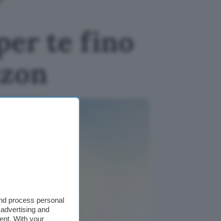
per te fino
azon
and process personal
 advertising and
ent. With your