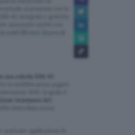
menti elettronici in
terminale si presenta con la
 SIM 4G integrata e gratuita
ente autonomo anche con
rta a soli 99 euro invece di
on una scheda SIM 4G
e in mobilità senza pagare
nnessione WiFi, la quale è
tione istantanea del
idità immediata senza
 scaricare applicazioni di