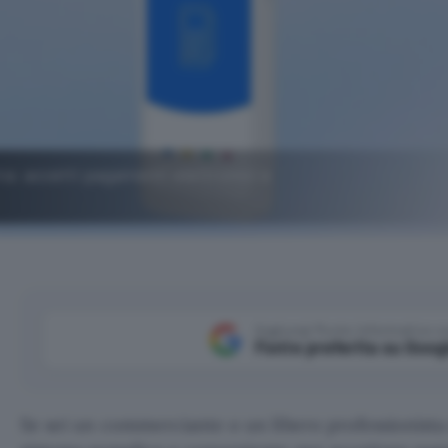
a: accetti pagamenti elettronici e
Aggiungi Punto Informatico 
Fonte preferita su Goog
Se sei un commerciante o un libero professionista