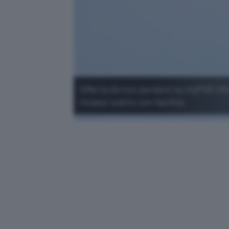
Offerta da non perdere su myPOS Ultr
incassi subito con facilità.