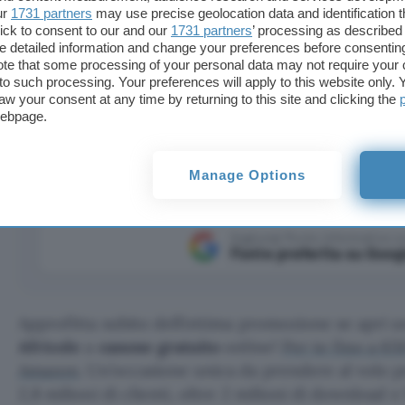
ur
1731 partners
may use precise geolocation data and identification 
ick to consent to our and our
1731 partners
’ processing as described 
detailed information and change your preferences before consenting
te that some processing of your personal data may not require your 
t to such processing. Your preferences will apply to this website only
gratuito, per te fino a 650€ in Buoni Regalo Amazon: app
aw your consent at any time by returning to this site and clicking the
webpage.
Manage Options
Aggiungi Punto Informatico 
Fonte preferita su Goog
Approfitta subito dell’ottima promozione se apri 
Africole
a
canone gratuito
online!
Per te fino a 65
Amazon
. Un’occasione unica da prendere al volo p
2,8 milioni di clienti, oltre 2 milioni di download e