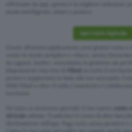
effettuate da app, questa è la migliore soluzione pe
modo intelligente, smart e pratico.
Apri Conto Agricole
Grazie all’ottima applicazione puoi gestire tutto a 
conto in modo semplice e veloce, senza rinunciare
da ragazzi. Inoltre, nonostante la gestione sia per
disposizione una rete di
Filiali
su tutto il territori
pronti a supportarti in base alle tue necessità. Cré
1000 Filiali e oltre 12 mila Consulenti e Collaborato
territorio.
Fai tutto in sicurezza aprendo il tuo nuovo
conto 
Africole
adesso. Trasferisci il conto di altre banc
direttamente dall’app. Paga tutto senza pensieri e 
Carica la tua carta nel wallet per pagare anche qu