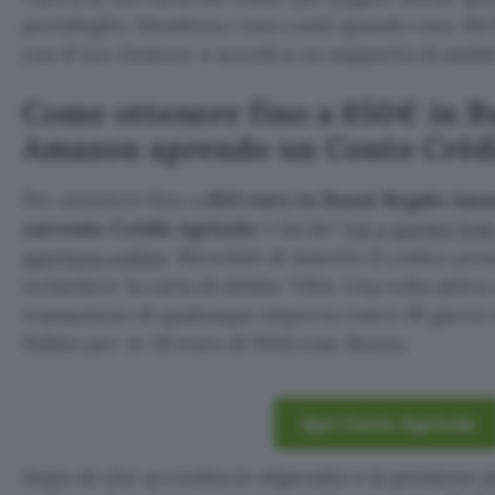
portafoglio. Monitora i tuoi conti quando vuoi. R
con il tuo Gestore o accedi a un supporto di assis
Come ottenere fino a 650€ in B
Amazon aprendo un Conto Crédi
Per ottenere fino a
650 euro in Buoni Regalo Am
corrente Crédit Agricole
è facile!
Vai a questo link
apertura online
. Ricordati di inserire il codice pr
richiedere la carta di debito VISA. Una volta attiv
transazione di qualunque importo entro 30 giorni d
Subito per te 50 euro di Welcome Bonus.
Apri Conto Agricole
Dopo di ché accredita lo stipendio o la pensione p