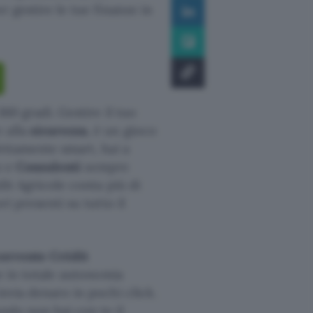
r gestire le tue finanze in
360 gradi. Gestire il tuo
 alla
sicurezza
, è un gioco
fettamente smart, hai a
o e
Consulenti
sempre
dit Agricole conta più di
ri presenti su tutto il
corrente Crédit
he in totale autonomia
invia denaro in pochi click.
ando non hai con te il