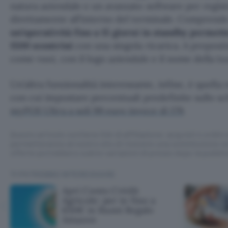
natura aziendale e un avanzato software per regist
direttamente all’interno del terminale. Comprend
un’operatività fino a 15 giorni in standby permett
1500 scontrini
con una singola ricarica. A proposit
come vuoi, con il logo aziendale e il nome della tua
Un’altra funzionalità interessante, infine, è quella 
con cui impostare percentuali predefinite sullo 
myPOS Ultra a soli 99 euro invece di 179
.
Questo articolo contiene link di affiliazione: acquisti o ordini e
permetteranno al nostro sito di ricevere una commissione ne
offerte potrebbero subire variazioni di prezzo dopo la pubbli
TI POTREBBE INTERESSARE
Apri Conto Crédit
Agricole: per te fino a
650€ in Buoni Regalo
Amazon