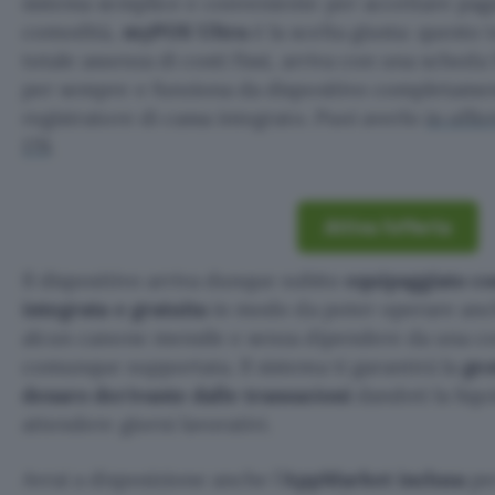
sistema semplice e conveniente per accettare paga
comodità,
myPOS Ultra
è la scelta giusta: questo 
totale assenza di costi fissi, arriva con una scheda
per sempre e funziona da dispositivo completam
registratore di cassa integrato. Puoi averlo
in offe
179
.
Attiva l’offerta
Il dispositivo arriva dunque subito
equipaggiato c
integrata e gratuita
in modo da poter operare anch
alcun canone mensile e senza dipendere da una co
comunque supportata. Il sistema ti garantirà la
ges
denaro derivante dalle transazioni
dandoti la liqu
attendere giorni lavorativi.
Avrai a disposizione anche l’
AppMarket inclusa
per