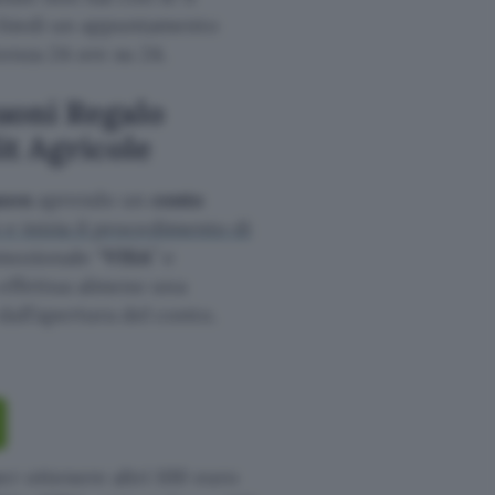
ichiedi un appuntamento
tenza 24 ore su 24.
uoni Regalo
t Agricole
azon
aprendo un
conto
 e inizia il procedimento di
omozionale “
VISA
” e
a effettua almeno una
all’apertura del conto.
er ottenere altri 100 euro