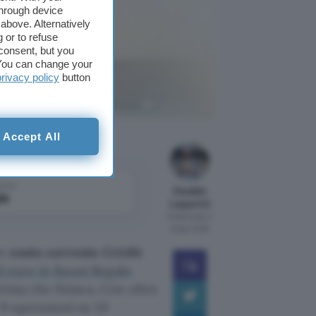
through device
above. Alternatively
 or to refuse
consent, but you
. You can change your
rofittane
privacy policy
button
Crédit Agricole
Accept All
come
Osvaldo
le
Lasperini
Pubblicato il
6 ago 2026
un
conto corrente Crédit
0 euro in Buoni Regalo
rima che finisca. Con oltre
 9 operazioni su 10