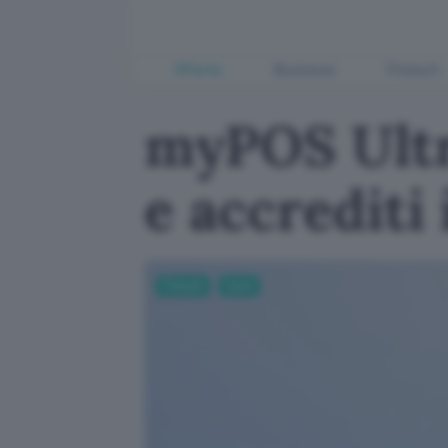
Offerte
Business
Fintech
myPOS Ultr
e accrediti
Fintech
Conti