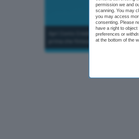
permission we and o
scanning. You may cl
you may access more 
consenting. Please no
have a right to objec
Apri Conto Crédit Agricole a canone 
preferences or withdr
at the bottom of the 
prima che finisca la promozione.