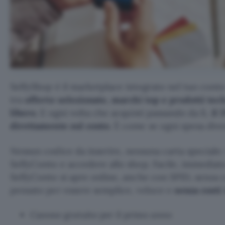
SelfyShop è il marketplace integrato nel tuo cont
tra
offerte selezionate, marchi top e prodotti tec
libero
. E ogni volta che acquisti passando da lì,
il 
direttamente sul conto
. È come se ogni spesa dive
Nessun codice da inserire, nessuna carta speciale: 
SelfyConto e accedere allo shop. Facile, immediat
SelfyConto si apre online, anche con SPID, senza car
pensato per essere semplice, veloce e
senza costi 
Canone gratuito per il primo anno