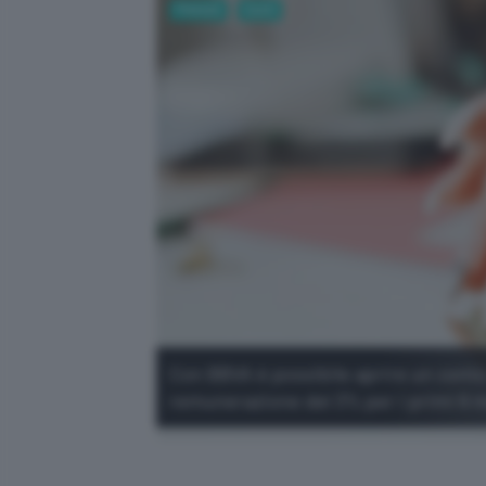
Fintech
Conti
Con BBVA è possibile aprire un conto 
remunerazione del 3% per i primi 6 m