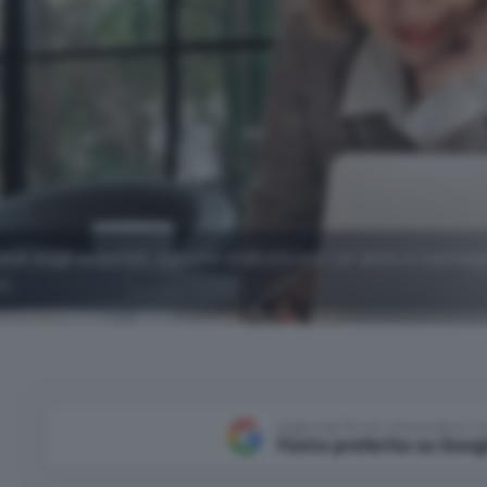
ack sugli acquisti, canone gratuito per un anno e vantag
ti.
Aggiungi Punto Informatico 
Fonte preferita su Goog