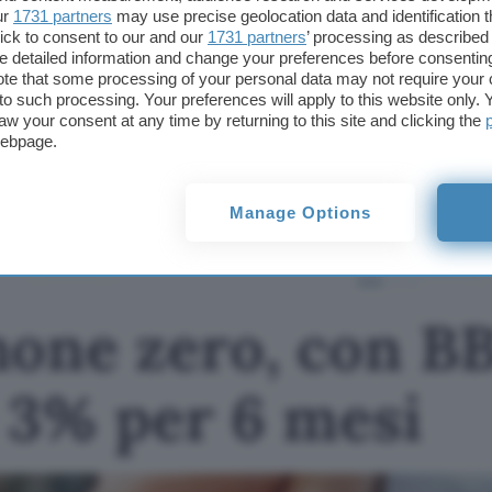
ur
1731 partners
may use precise geolocation data and identification 
ick to consent to our and our
1731 partners
’ processing as described 
Questo articolo contiene link di affiliazione: acquisti o ordini e
detailed information and change your preferences before consenting
permetteranno al nostro sito di ricevere una commissione ne
te that some processing of your personal data may not require your 
offerte potrebbero subire variazioni di prezzo dopo la pubbli
t to such processing. Your preferences will apply to this website only
aw your consent at any time by returning to this site and clicking the
TI POTREBBE INTERESSARE
webpage.
Conto a canone zero,
con BBVA ci sono
interessi al 3% per 6
Manage Options
mesi
none zero, con B
l 3% per 6 mesi