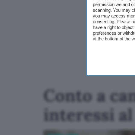
permission we and o
scanning. You may cl
you may access more 
consenting. Please no
have a right to objec
preferences or withdr
at the bottom of the 
Conto a ca
interessi a