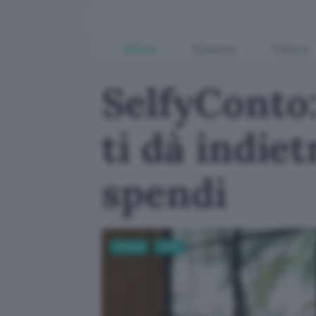
Offerte
Business
Fintech
SelfyConto:
ti dà indiet
spendi
Fintech
Conti