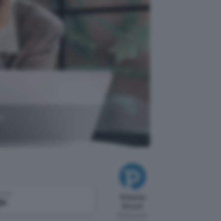
gi
come
Roberta
le
Bonori
Pubblicato il