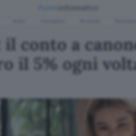
Green
Informatica
Sicurezza
Entertain
 il conto a canon
ro il 5% ogni vol