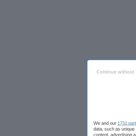
Continue without
We and our
1731 par
data, such as unique 
content, advertising