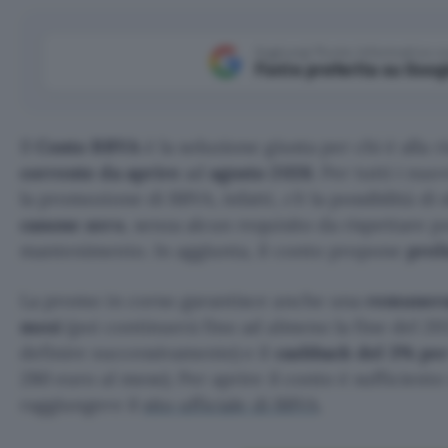
Aggiungi Punto Informatico 
Fonte preferita su Goog
Il
Conto BBVA
è la soluzione giusta per chi è alla 
corrente da aprire
ad
agosto 2026
. Per tutti i nuo
la promozione di BBVA, infatti, c’è la possibilità di
canone zero
, senza alcun requisito da rispettare pe
mantenimento. In aggiunta, il conto propone
preli
La promo in corso garantisce anche una
remuneraz
mesi
(poi continuerà fino ad almeno la fine del 20
definire successivamente) e il
cashback del 3% pe
280 euro al mese). Per aprire il conto è sufficiente 
raggiungere il
sito ufficiale di BBVA
.