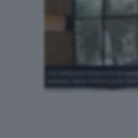
Con SelfyConto ottieni il 5% di cashb
esclusivi. Aprilo online in pochi minu