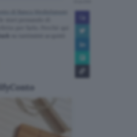
20 giu 2025
onto di Banca Mediolanum
:
Se stavi pensando di
etto per farlo. Perché qui
back
su tantissimi acquisti
elfyConto