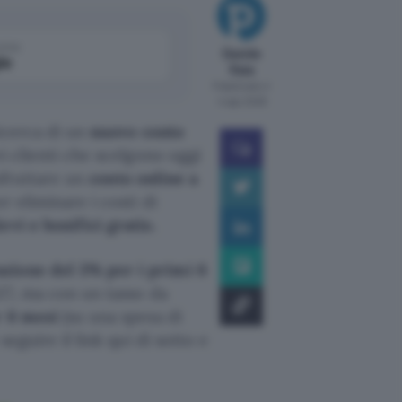
come
Davide
le
Raia
Pubblicato il
4 ago 2026
ricerca di un
nuovo conto
vi clienti che scelgono oggi
 sfruttare un
conto online a
r eliminare i costi di
evi e bonifici gratis.
ione del 3% per i primi 6
27, ma con un tasso da
r 6 mesi
(su una spesa di
seguire il link qui di sotto e