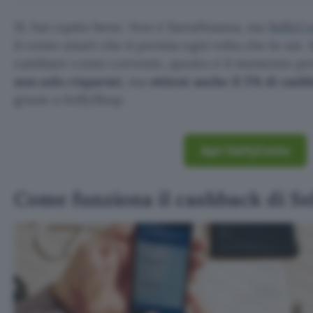
Sì, hai capito bene. Non è fantafinanza, ma
SelfyC
il conto smart che ti premia ogni volta che lo usi. 
cambiare conto corrente, questo è il momento perf
non solo risparmi
, ma
ottieni anche il 5% di cash
grazie a SelfyShop.
Apri SelfyConto
Come funziona il cashback di S