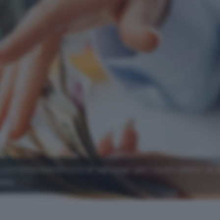
corrente online ricco di vantaggi: per i nuovi clienti c'è 
esi.