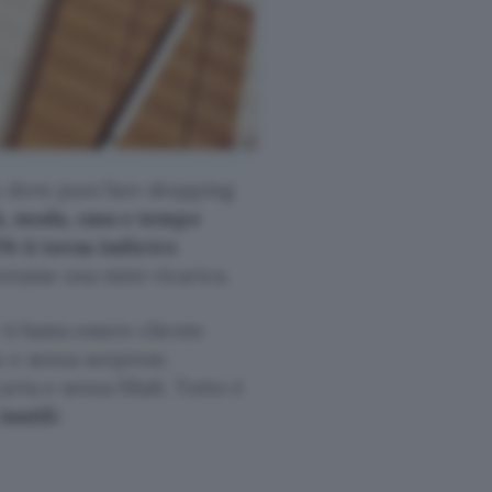
o dove puoi fare shopping
h, moda, casa e tempo
5% ti torna indietro
ntasse una mini-ricarica.
ti basta essere cliente
o e senza sorprese.
ta e senza filiali. Tutto è
inutili
: