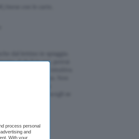
0€/mese con le carte,
e
che dal lettino in spiaggia.
to. E da lì in poi, potrai
controllo con l’app intuitiva
mentre sei in vacanza. Non
anone gratuito e una
sito di SelfyConto, scegli se
e inizia subito a
and process personal
 advertising and
ent. With your