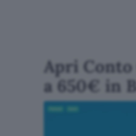
Apri Conto 
a 650€ in 
Fintech
Conti