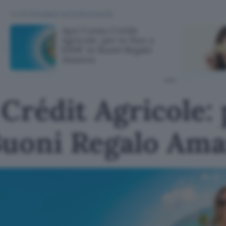
TI POTREBBE INTERESSARE
Apri Conto Crédit
Agricole: per te fino a
650€ in Buoni Regalo
Amazon
Crédit Agricole: 
Buoni Regalo Am