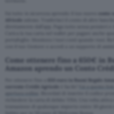
territorio.
Fai tutto in sicurezza aprendo il tuo nuovo
conto 
Africole
adesso. Trasferisci il conto di altre banc
direttamente dall’app. Paga tutto senza pensieri e 
Carica la tua carta nel wallet per pagare anche qu
portafoglio. Monitora i tuoi conti quando vuoi. R
con il tuo Gestore o accedi a un supporto di assis
Come ottenere fino a 650€ in B
Amazon aprendo un Conto Crédi
Per ottenere fino a
650 euro in Buoni Regalo Am
corrente Crédit Agricole
è facile!
Vai a questo link
apertura online
. Ricordati di inserire il codice pr
richiedere la carta di debito VISA. Una volta attiv
transazione di qualunque importo entro 30 giorni d
Subito per te 50 euro di Welcome Bonus.