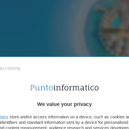
 accepting
gratuito, per te fino a 650€ in Buoni Regalo Amazon: app
We value your privacy
Aggiungi Punto Informatico 
tners
store and/or access information on a device, such as cookies 
Fonte preferita su Goog
identifiers and standard information sent by a device for personalised
 and content measurement, audience research and services developm