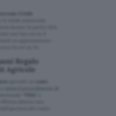
corrente Crédit
he in totale autonomia
invia denaro in pochi click.
ando non hai con te il
ichiedi un appuntamento
tenza 24 ore su 24.
uoni Regalo
t Agricole
azon
aprendo un
conto
 e inizia il procedimento di
omozionale “
VISA
” e
a effettua almeno una
all’apertura del conto.