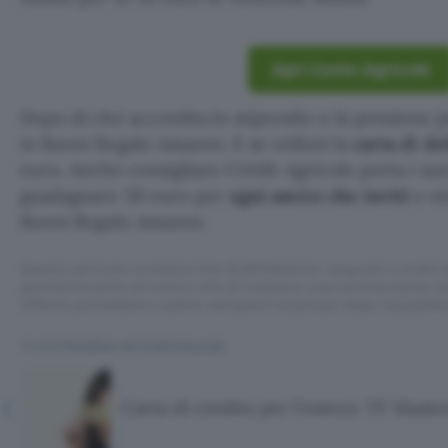
Apri Conto Agricole
Dopo di ché accredita lo stipendio o la pensione p
in Buoni Regalo Amazon. E se utilizzi la
carta di d
euro. Anche consigliare Crédit Agricole porta i suo
guadagnare 50 euro per
ogni amico che inviti
e ot
Buoni Regalo Amazon.
Questo articolo contiene link di affiliazione: acquisti o ordini e
permetteranno al nostro sito di ricevere una commissione ne
offerte potrebbero subire variazioni di prezzo dopo la pubbli
TI POTREBBE INTERESSARE
Carta di credito per l'estero: TF Maste