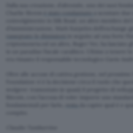
Dalla sua creazione, d’altronde, uno dei suoi fond
Charlie Shrem
è stato condannato
a scontare due 
coinvolgimento in Silk Road, un altro membro del 
d’Amministrazione, Mark Karpeles dell’exchange g
rassegnato le dimissioni
in seguito ad una forte fl
criptomoneta ed un altro, Roger Ver, ha lasciato gli 
in un paradiso fiscale caraibico. Ultimo a tenere l
era rimasto il responsabile tecnologico Gavin And
Oltre alle accuse di cattiva gestione, nel prossimo 
Foundation vi è la decisione circa il ruolo che qu
svolgere: tramontato (o quasi) il progetto di svilup
Bitcoin, con l’accusa di voler imporre uno standar
fondamentali per farlo,
resta
da capire qual è e qua
compito.
Claudio Tamburrino