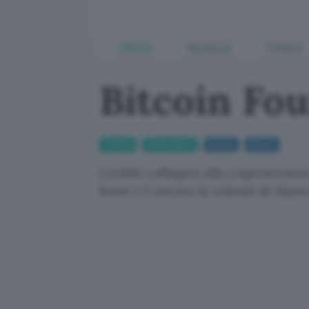
Offerte
Business
Fintech
Bitcoin Fou
Fintech
Criptovalute
bitcoin
Bitcoin
L'entità collegata alla criptomoneta
forse c'è ancora la volontà di rilanc