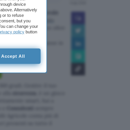
6 ago 2026
through device
above. Alternatively
un
conto corrente Crédit
 or to refuse
0 euro in Buoni Regalo
consent, but you
. You can change your
rima che finisca. Con oltre
privacy policy
button
 9 operazioni su 10
r gestire le tue finanze in
Accept All
360 gradi. Gestire il tuo
 alla
sicurezza
, è un gioco
fettamente smart, hai a
o e
Consulenti
sempre
dit Agricole conta più di
ri presenti su tutto il