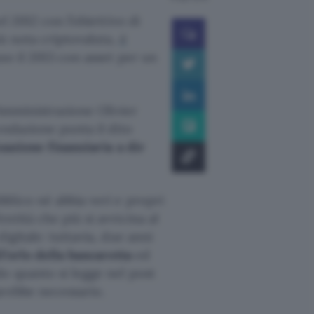
l 2012 con l’obiettivo di
iù nota criptovaluta,
è
so il 2013 con asset per un
Amministrazione Olivier
ondazione punta il dito
uazione finanziaria a dir
blico né abbia veri e propri
tità che più si avvicina al
igitale: tuttavia, due anni
l’orlo della bancarotta
ed
o quanto si legge nel post
arebbe necessario.