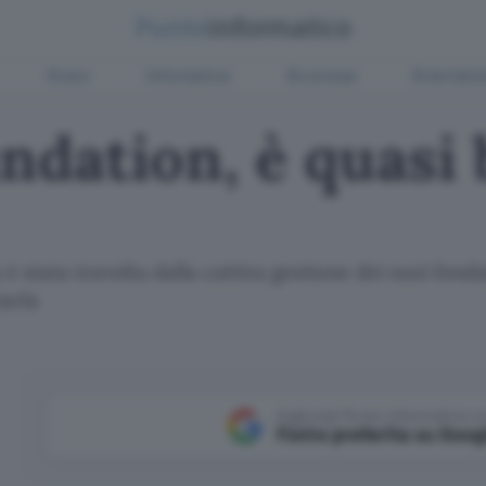
Green
Informatica
Sicurezza
Entertain
ndation, è quasi
 è stata travolta dalla cattiva gestione dei suoi fond
iarla
Aggiungi Punto Informatico 
Fonte preferita su Goog