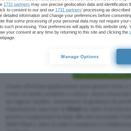
ur
1731 partners
may use precise geolocation data and identification 
ick to consent to our and our
1731 partners
’ processing as described 
Approfitta subito dell’ottima promozione se apri 
detailed information and change your preferences before consenting
Africole
a
canone gratuito
online!
Per te fino a 65
te that some processing of your personal data may not require your 
t to such processing. Your preferences will apply to this website only
Amazon
. Un’occasione unica da prendere al volo p
aw your consent at any time by returning to this site and clicking the
2,8 milioni di clienti, oltre 2 milioni di download e
webpage.
effettuate da app, questa è la migliore soluzione pe
modo intelligente, smart e pratico.
Manage Options
Apri Conto Agricole
Grazie all’ottima applicazione puoi gestire tutto a 
conto in modo semplice e veloce, senza rinunciare
da ragazzi. Inoltre, nonostante la gestione sia per
disposizione una rete di
Filiali
su tutto il territori
pronti a supportarti in base alle tue necessità. Cré
1000 Filiali e oltre 12 mila Consulenti e Collaborato