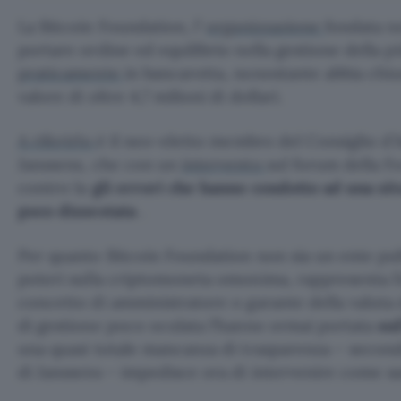
La Bitcoin Foundation, l’
organizzazione
fondata ne
portare ordine ed equilibrio nella gestione della p
praticamente
in bancarotta, nonostante abbia chiu
valore di oltre 4,7 milioni di dollari.
A riferirlo
è il neo-eletto membro del Consiglio d’
Janssens, che con un
intervento
sul forum della F
contro la
gli errori che hanno condotto ad una sit
poco dissestata
.
Per quanto Bitcoin Foundation non sia un ente pub
poteri sulla criptomoneta omonima, rappresenta l’en
concetto di amministratore o garante della valuta d
di gestione poco oculata l’hanno ormai portata
sul
una quasi totale mancanza di trasparenza – second
di Janssens – impedisce ora di intervenire come s