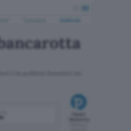
ment
Tecnologia
Pubblicità
 bancarotta
atori e da problemi finanziari: ma
come
Claudio
le
Tamburrino
Pubblicato il
10 apr 2015