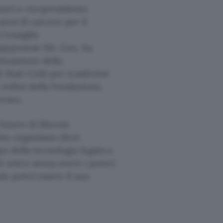
atori e vicepresidente
anni di carcere per il
Consiglio
iapponese Mt. Gox, ha
uttuazione della
Stati Uniti per trasferirsi
e redini della Fondazione,
resen.
futuro di Bitcoin
esto organismo deve
po della tecnologia legata a
d unico senza avere i poteri
le potrà essere il suo