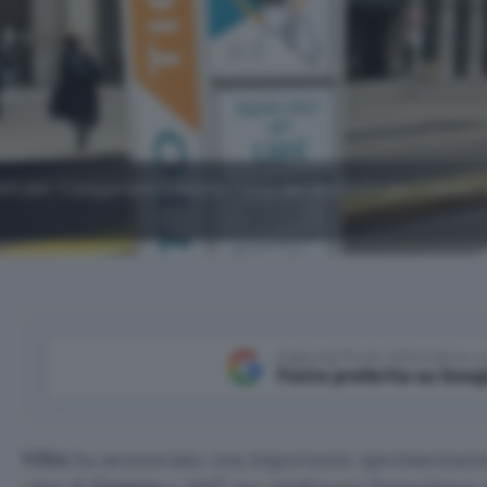
m per il pagamento contactless dei biglietti per i mezzi 
Aggiungi Punto Informatico 
Fonte preferita su Goog
VISA
ha annunciato una importante sperimentazio