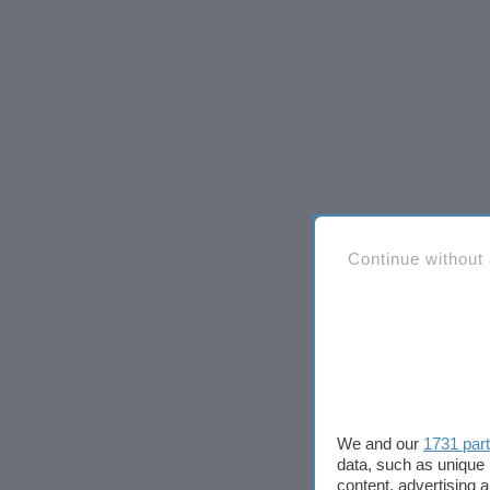
Continue without
We and our
1731 par
data, such as unique 
content, advertising