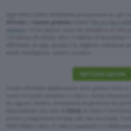
Approfitta subito dell’ottima promozione se apri 
Africole
a
canone gratuito
online!
Per te fino a 65
Amazon
. Un’occasione unica da prendere al volo p
2,8 milioni di clienti, oltre 2 milioni di download e
effettuate da app, questa è la migliore soluzione pe
modo intelligente, smart e pratico.
Apri Conto Agricole
Grazie all’ottima applicazione puoi gestire tutto a 
conto in modo semplice e veloce, senza rinunciare
da ragazzi. Inoltre, nonostante la gestione sia per
disposizione una rete di
Filiali
su tutto il territori
pronti a supportarti in base alle tue necessità. Cré
1000 Filiali e oltre 12 mila Consulenti e Collaborato