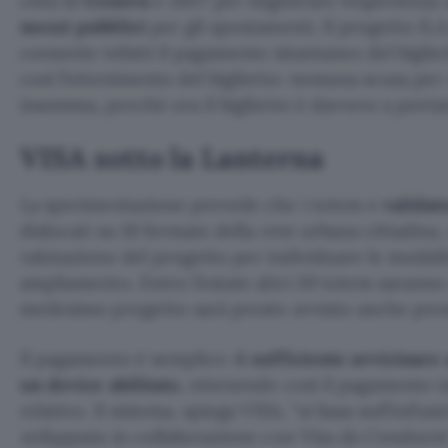
città di
Genova
e AMT per migliorare l’esperienza de
mezzi pubblici
per gli spostamenti. Il progetto ILA
consente infatti il pagamento istantaneo del biglie
così l’ottenimento del biglietto: nessuna scusa per
insomma, perché ora il biglietto è davvero a porta
VISA sotto la Lanterna
La sperimentazione prevede che i totem e
validat
dislocati su 10 fermate della rete urbana cittadina, 
valutazione del progetto per individuare le modalit
ampliamento. Entro l’estate altri 20 totem saranno 
medesimo progetto sarà presto avviato anche press
Il pagamento è semplice:
è sufficiente avvicinare
un device abilitato
, ottenendo così il pagamento is
relativo. Il sistema, spiega VISA, “
si basa sull’infra
sviluppata in collaborazione con Visa da Conduent