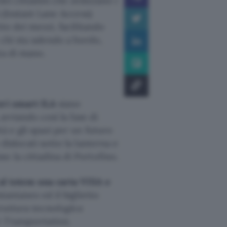
i cittadini che utilizzano i
 (Instant Lane Access)
tto dei mezzi, facilitando
 chi sta salendo a bordo,
ta di mano.
ori smart ILA
siano
avviando così la fase di
à e gli spazi per un futuro
dislocati sotto la lanterna e
o la cittadina di Portofino.
 al totem una carta VISA o
tantaneo ed il biglietto
struttura tecnologica
 Transportation,