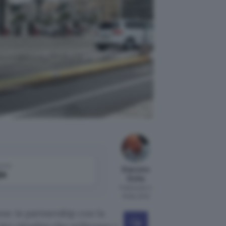
pubblici:
come
Giacomo
le
Dotta
Pubblicato il
16 feb 2022
ne in partnership con la