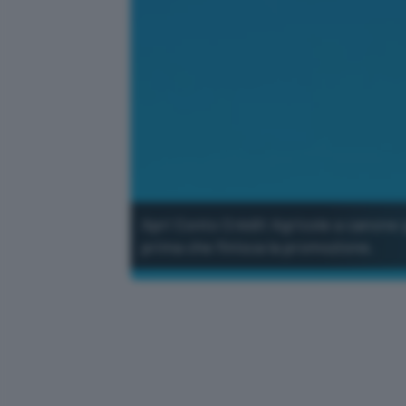
Apri Conto Crédit Agricole a canone 
prima che finisca la promozione.