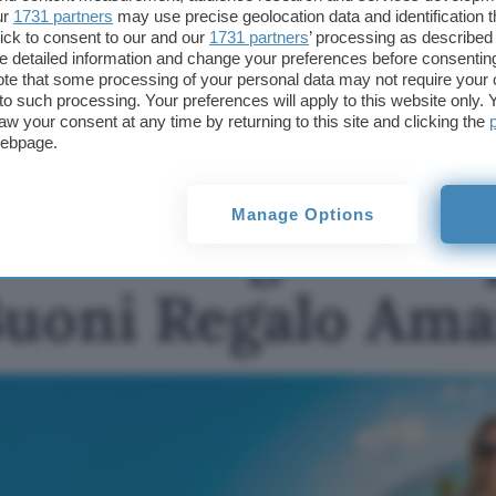
ur
1731 partners
may use precise geolocation data and identification 
TI POTREBBE INTERESSARE
ick to consent to our and our
1731 partners
’ processing as described 
detailed information and change your preferences before consenting
Apri Conto Crédit
te that some processing of your personal data may not require your 
Agricole: per te fino a
t to such processing. Your preferences will apply to this website only
650€ in Buoni Regalo
aw your consent at any time by returning to this site and clicking the
Amazon
webpage.
Manage Options
Crédit Agricole: 
Buoni Regalo Am