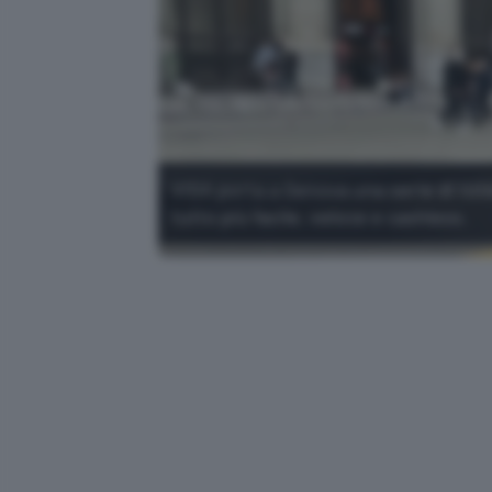
VISA porta a Genova una serie di tote
tutto più facile, veloce e cashless.