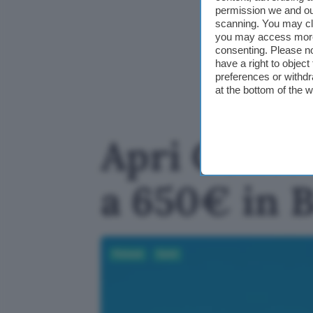
permission we and o
scanning. You may cl
you may access more 
consenting. Please no
have a right to objec
preferences or withdr
at the bottom of the 
Apri Conto 
a 650€ in 
Fintech
Conti