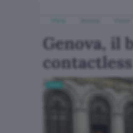
Offerte
Business
Fintech
Genova, il b
contactles
Fintech