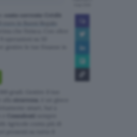
6 ago 2026
un
conto corrente Crédit
0 euro in Buoni Regalo
rima che finisca. Con oltre
 9 operazioni su 10
r gestire le tue finanze in
360 gradi. Gestire il tuo
 alla
sicurezza
, è un gioco
fettamente smart, hai a
o e
Consulenti
sempre
dit Agricole conta più di
ri presenti su tutto il