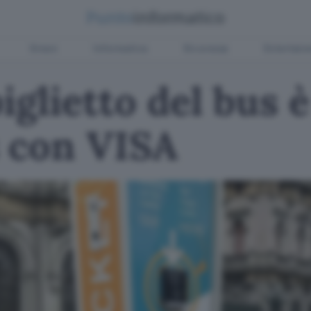
Green
Informatica
Sicurezza
Entertain
iglietto del bus è
s con VISA