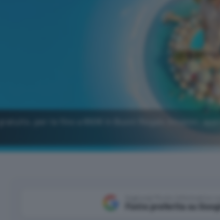
gratuito, per te fino a 650€ in Buoni Regalo Amazon: app
Aggiungi Punto Informatico 
Fonte preferita su Goog