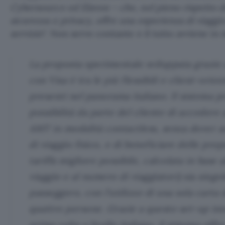
Cybersource ed Elavon – che, nel pieno rispetto de
sicurezza e privacy, offre una esperienza di viaggio 
servizio
“. Non serve contante e il tutto avviene in 
La proposta sperimentale sviluppata grazie 
con Visa è tra le più flessibili e client-orie
presenti nel panorama italiano. Il sistema pr
possibilità da parte del cliente di accedere a
AMT in modalità contactless, senza dover ac
di viaggio fisico, e di beneficiare delle pro
tariffa migliore possibile, calcolata in base a
viaggio e al numero di viaggiatori) sia singo
passeggero, con l’utilizzo di una sola carta
quattro persone. Grazie a questo set-up inn
prima volta a livello italiano, il sistema offre