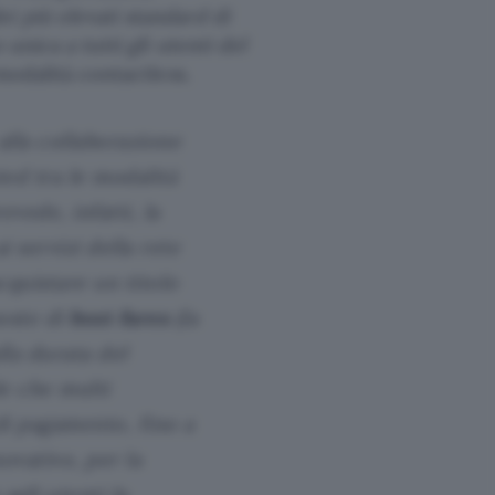
i più elevati standard di
unica a tutti gli utenti del
modalità contactless.
alla collaborazione
nted tra le modalità
evede, infatti, la
i servizi della rete
quistare un titolo
poste di
best fares
(la
lla durata del
le che multi
 di pagamento, fino a
ovativo, per la
 agli utenti la