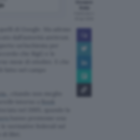
Giovanni
le
Arata
Pubblicato il
30 apr 2009
, quelli di Google. Ma adesso
to dall’autorità antitrust.
aperto un’inchiesta per
’accordo che BigG e le
orso mese di ottobre. E che
di fatto nel campo
zia
, citando non meglio
erelle
intorno a
Book
inciata nel 2005, quando la
hers
hanno promosso una
le normative federali sul
di libri.