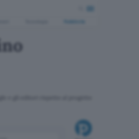
ment
Tecnologia
Pubblicità
ino
le e gli editori rispetto al progetto
come