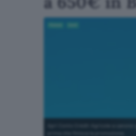
a 650€ in 
Fintech
Conti
Apri Conto Crédit Agricole a canone 
prima che finisca la promozione.