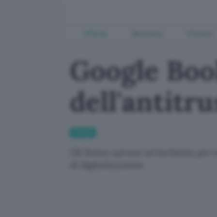
Offerte
Business
Fintech
Google Boo
dell'antitru
Fintech
Gli States aprono un'inchiesta per es
di digitalizzazione