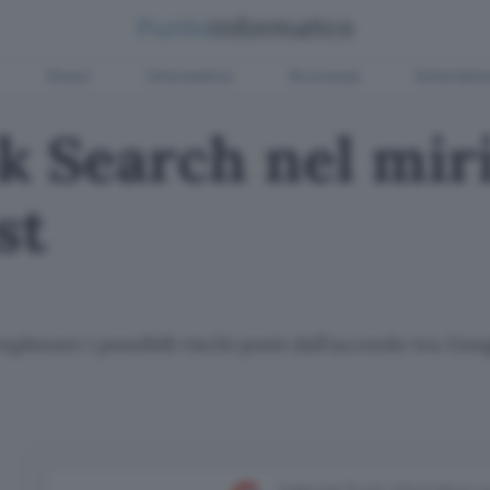
Green
Informatica
Sicurezza
Entertain
k Search nel mir
st
plorare i possibili rischi posti dall'accordo tra Goog
Aggiungi Punto Informatico 