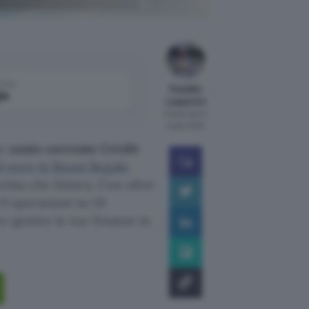
Crédit Agricole
come
Osvaldo
le
Lasperini
Pubblicato il
6 ago 2026
un
conto corrente Crédit
0 euro in Buoni Regalo
rima che finisca. Con oltre
 9 operazioni su 10
r gestire le tue finanze in