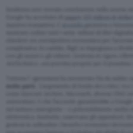
Sembrava aver trovato conclusione nello scorso m
Google ha accettato di
pagare 125 milioni di dolla
maniera transattiva. L’
accordo
garantiva a Mountai
mostrare online tutti i sette milioni di libri digita
chiedere un corrispettivo economico per l’accesso a
complessiva. In cambio, BigG si impegnava a divide
con gli autori e gli editori. L’entrata in vigore effe
ArsTechnica
, era prevista proprio per il prossim
Tuttavia l’
agreement
ha incontrato fin da subito 
molte parti
. L’argomento di fondo dei critici, tra 
come Internet Archive, Microsoft, diverse ONG ed
universitari, è che l’accordo garantirebbe a Goog
nel settore emergente – e potenzialmente molto r
elettronica. Anzitutto, osservano gli oppositori,
godersi in solitudine i benefici economici derivanti 
non si conosce l’autore o il titolare dei diritti di c