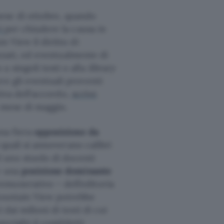
ese di ottobre, quando
ri
per chiudere la causa in
n View il diritto di
lizzati, ed eventualmente di
 singoli testi o alla
library
re gli eventuali proventi
ttiva dell’accordo,
scrive
o mese di maggio.
una fiera
opposizione da
i quali si annoverano calibri
 uno stuolo di docenti
le una
posizione dominante
emunerativo – dell’editoria
 Mountain View potrebbe
dai milioni di testi di cui
opyright (i cosiddetti