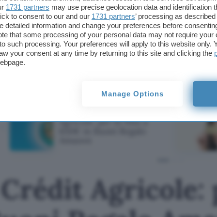
curiosità intorno alla strategia che intenderanno 
ur
1731 partners
may use precise geolocation data and identification 
Search.
ick to consent to our and our
1731 partners
’ processing as described 
detailed information and change your preferences before consenting
te that some processing of your personal data may not require your 
Nessuna delle parti coinvolte nella vicenda ha per 
t to such processing. Your preferences will apply to this website only
dichiarazioni ufficiali in proposito.
aw your consent at any time by returning to this site and clicking the
webpage.
Giovanni Arata
Manage Options
TI POTREBBE INTERESSARE
Apri Conto Crédit
Agricole: per te fino a
650€ in Buoni Regalo
Amazon
Crédit Agricole: 