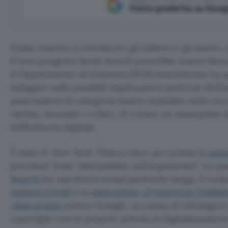
Fonte preferita su Goog
Erano riusciti a convincere gli editori e gli autori
il loro progetto Book Search potrebbe essere blocca
Il Dipartimento di Giustizia (DOJ) statunitense ha 
indagare sulle possibili implicazioni antitrust dell
associazioni di categoria hanno stipulato nello sc
rischia, secondo i critici, di creare un monopolio 
dell’editoria digitale.
È stato il
New York Times
a dare per primo la
noti
precisate fonti “interpellate sull’argomento”. La
qu
Search
ha una storia ormai piuttosto lunga. È com
Authors Guild
e la
Association of American Publis
class action
contro Google, accusata di infrangere 
copyright con le proprie attività di digitalizzazione 