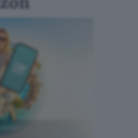
azon
rofittane