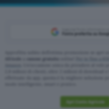
Aggiungi Punto Informatico 
Fonte preferita su Goog
Approfitta subito dell’ottima promozione se apri 
Africole
a
canone gratuito
online!
Per te fino a 65
Amazon
. Un’occasione unica da prendere al volo p
2,8 milioni di clienti, oltre 2 milioni di download e
effettuate da app, questa è la migliore soluzione pe
modo intelligente, smart e pratico.
Apri Conto Agricole