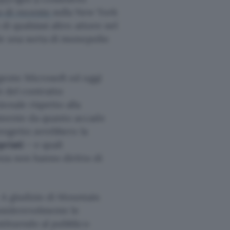
 di recente
sulla New York
 di qualsiasi altro attore nel
gle una sorta di monopolio
igente Microsoft ed oggi
i del contratto
onale rispetto alla
samente da quanto accade
progetto avrebbero la
priati
– e quali
enza non hanno diritto di
 A giudizio di Mountain
nsiderevolmente le
stituendo al pubblico