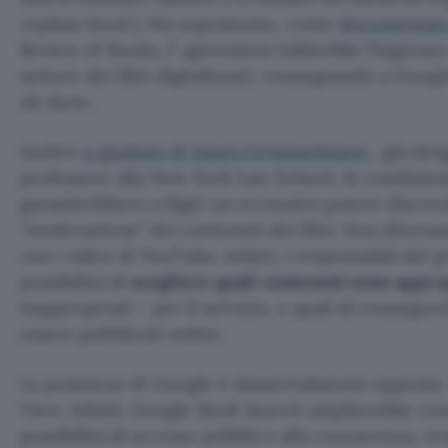
orphan book
). Ma soprattutto, come
documentato
Review of Books, l’
agreement
inibirebbe l’ingresso
settore dei libri digitalizzati, consegnando a Goo
de facto
.
Inoltre
a giudizio di James Grimmelmann
, già dir
professore alla New York Law School, le condizion
garantirebbero a BigG un eccessivo potere discrezi
“moderazione” dei contenuti dei libri. Non diver
con i video di YouTube, infatti, i responsabili del 
possibilità di
scegliere quali contenuti sono appro
inappropriati – per il servizio, e quali di consegu
essere pubblicati online.
La posizione di Google è diametralmente opposta.
View, infatti, Google Book Search amplierebbe co
possibilità di accesso pubblico alla conoscenza, re