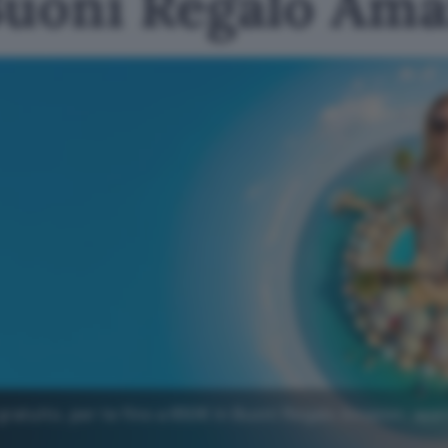
Buoni Regalo Am
gratuito, per te fino a 650€ in Buoni Regalo Amazon: app