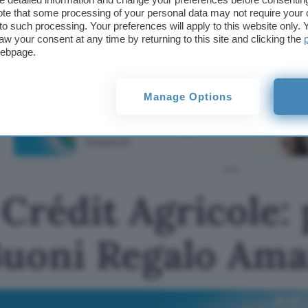
Mountain View dopo aver ottenuto una licenza di t
te that some processing of your personal data may not require your 
t to such processing. Your preferences will apply to this website only
aw your consent at any time by returning to this site and clicking the
Dario Bonacina
webpage.
TI POTREBBE INTERESSARE
Manage Options
Apri Conto Crédit
Agricole: per te fino a
650€ in Buoni Regalo
Amazon
Crédit Agricole: 
Buoni Regalo Am