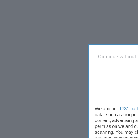
Continue without
We and our
1731 par
data, such as unique 
content, advertising
permission we and o
scanning. You may cl
you may access more 