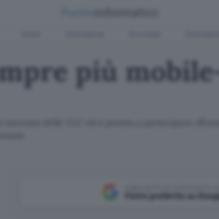
Green
Informatica
Sicurezza
Entertain
empre più mobile
 mercato delle TLC ed è pronta a partecipare all'ast
gennaio
Aggiungi Punto Informatico 
Fonte preferita su Goog