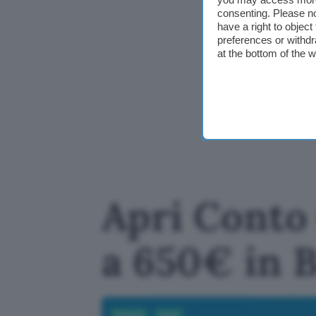
consenting. Please no
have a right to objec
preferences or withdr
at the bottom of the 
Apri Conto 
a 650€ in 
Fintech
Conti